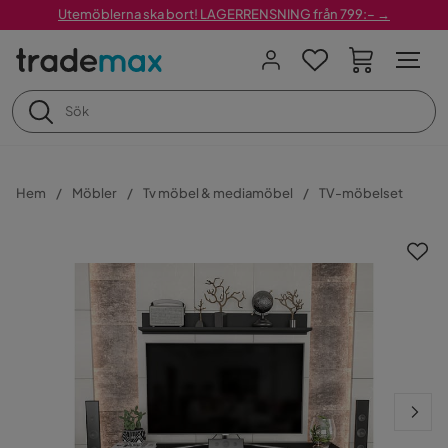
Utemöblerna ska bort! LAGERRENSNING från 799:– →
Hem
Möbler
Tv möbel & mediamöbel
TV-möbelset