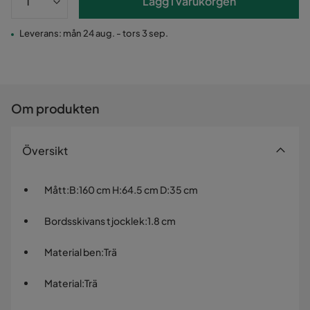
Lägg i varukorgen
Leverans: mån 24 aug. - tors 3 sep.
Om produkten
Översikt
Mått
:
B:160 cm H:64.5 cm D:35 cm
Bordsskivans tjocklek
:
1.8 cm
Material ben
:
Trä
Material
:
Trä