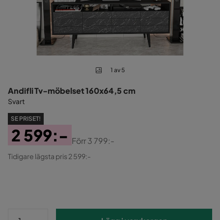
1 av 5
Andifli Tv-möbelset 160x64,5 cm
Svart
SE PRISET!
2 599:-
Förr
3 799:-
Pris
Original
Tidigare lägsta pris 2 599:-
Pris