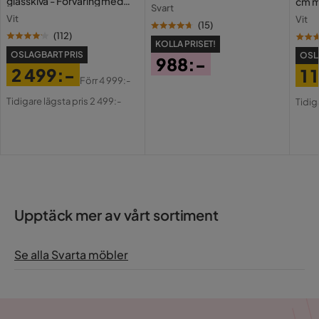
glasskiva - Förvaring med
cm m
Svart
lådor och fack 120 cm
Holl
Vit
Vit
USB-
(
15
)
(
112
)
KOLLA PRISET!
OSLAGBART PRIS
OSL
988:-
2 499:-
1 
Pris
Förr
4 999:-
Pris
Original
Pri
Or
Tidigare lägsta pris 2 499:-
Tidig
Pris
Pri
Upptäck mer av vårt sortiment
Se alla Svarta möbler