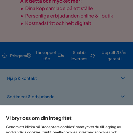
Allt detta och mycket mer:
•
Dina köp samlade på ett ställe
•
Personliga erbjudanden online & i butik
•
Kostnadsfritt och helt digitalt
1 års öppet
Snabb
Upp till 20 års
Prisgaranti
köp
leverans
garanti
Hjälp & kontakt
Sortiment & erbjudande
Om Trademax
Vi bryr oss om din integritet
Genom att klicka på "Acceptera cookies" samtycker du till lagring av
nödvändiga cookies, funktionella cookies, prestandacookies och