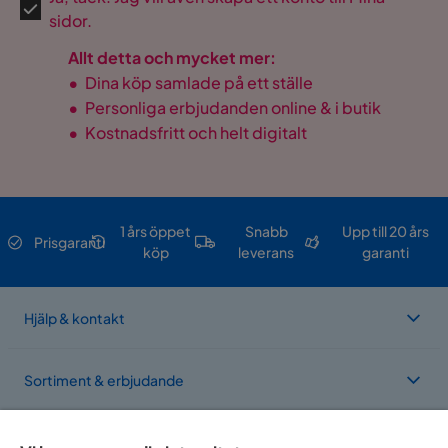
sidor.
Allt detta och mycket mer:
•
Dina köp samlade på ett ställe
•
Personliga erbjudanden online & i butik
•
Kostnadsfritt och helt digitalt
1 års öppet
Snabb
Upp till 20 års
Prisgaranti
köp
leverans
garanti
Hjälp & kontakt
Sortiment & erbjudande
Om Trademax