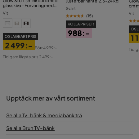
Glow Stort sminkbord med
Justerbar hantel 2,5-24 kg
Glow
glasskiva - Förvaring med
cm m
Svart
lådor och fack 120 cm
Holl
Vit
Vit
USB-
(
15
)
KOLLA PRISET!
OSL
988:-
1 
OSLAGBART PRIS
Pris
2 499:-
Pri
Or
Förr
4 999:-
Tidig
Pris
Original
Pri
Tidigare lägsta pris 2 499:-
Pris
Upptäck mer av vårt sortiment
Se alla Tv-bänk & mediabänk trä
Se alla Brun TV-bänk