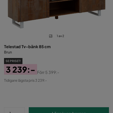
1 av 2
Telestad Tv-bänk 85 cm
Brun
SE PRISET!
3 239:-
Förr
5 399:-
Pris
Original
Tidigare lägsta pris 3 239:-
Pris