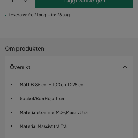
Lägg i varukorgen
Leverans: fre 21 aug. - fre 28 aug.
Om produkten
Översikt
Mått
:
B:85 cm H:100 cm D:28 cm
Sockel/Ben Höjd
:
11 cm
Material stomme
:
MDF,Massivt trä
Material
:
Massivt trä,Trä