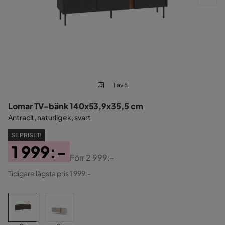
1 av 5
Lomar TV-bänk 140x53,9x35,5 cm
Antracit, naturlig ek, svart
SE PRISET!
1 999:-
Förr
2 999:-
Pris
Original
Tidigare lägsta pris 1 999:-
Pris