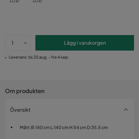
Pris
Pris
+
0 kr
+
0 kr
Lägg i varukorgen
Leverans: tis 25 aug. - fre 4 sep.
Om produkten
Översikt
Mått
:
B:140 cm L:140 cm H:54 cm D:35.5 cm