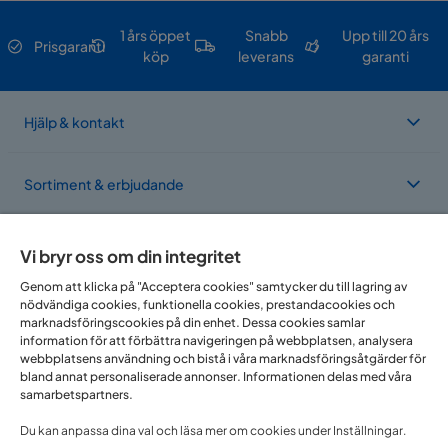
1 års öppet
Snabb
Upp till 20 års
Prisgaranti
köp
leverans
garanti
Hjälp & kontakt
Sortiment & erbjudande
Om Trademax
Vi bryr oss om din integritet
Genom att klicka på "Acceptera cookies" samtycker du till lagring av
nödvändiga cookies, funktionella cookies, prestandacookies och
Vi finns i flera länder
marknadsföringscookies på din enhet. Dessa cookies samlar
information för att förbättra navigeringen på webbplatsen, analysera
webbplatsens användning och bistå i våra marknadsföringsåtgärder för
bland annat personaliserade annonser. Informationen delas med våra
samarbetspartners.
Du kan anpassa dina val och läsa mer om cookies under Inställningar.