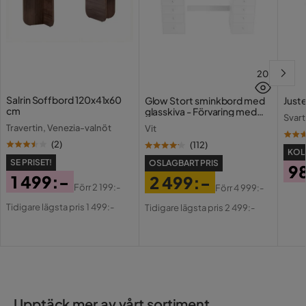
20
Salrin Soffbord 120x41x60
Glow Stort sminkbord med
Juste
cm
glasskiva - Förvaring med
Svart
lådor och fack 120 cm
Travertin, Venezia-valnöt
Vit
(
2
)
(
112
)
KOLL
SE PRISET!
OSLAGBART PRIS
9
1 499:-
2 499:-
Pri
Förr
2 199:-
Förr
4 999:-
Pris
Original
Pris
Original
Tidigare lägsta pris 1 499:-
Tidigare lägsta pris 2 499:-
Pris
Pris
Upptäck mer av vårt sortiment