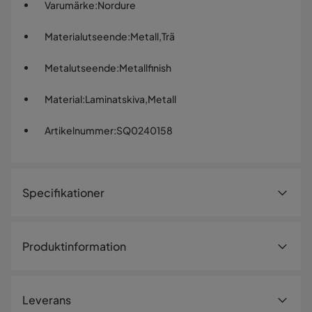
Varumärke
:
Nordure
Materialutseende
:
Metall,Trä
Metalutseende
:
Metallfinish
Material
:
Laminatskiva,Metall
Artikelnummer
:
SQ0240158
Specifikationer
Artikelnummer:
SQ0240158
Produktinformation
Storlek
Förvandla ditt vardagsrum med vår fantastiska Lucile -
Höjd
54 cm
Anthracite, Light Oak, Black TV-bänk. Denna vackert
Leverans
utformade möbel kombinerar kvalitetshantverk och
Bredd
140 cm