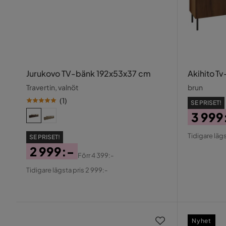
Jurukovo TV-bänk 192x53x37 cm
Akihito T
Travertin, valnöt
brun
(
1
)
SE PRISET!
3 999
Pris
Origin
Tidigare lägs
SE PRISET!
Pris
2 999:-
Förr
4 399:-
Pris
Original
Tidigare lägsta pris 2 999:-
Pris
Nyhet