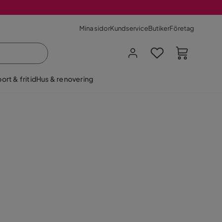
Mina sidor
Kundservice
Butiker
Företag
ort & fritid
Hus & renovering