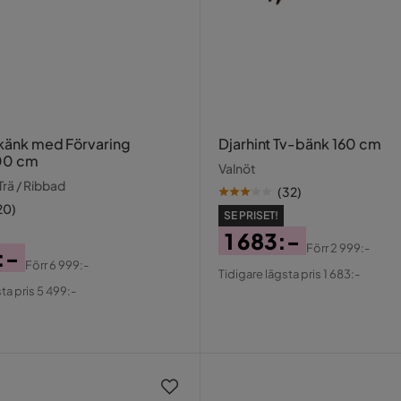
Skänk med Förvaring
Djarhint Tv-bänk 160 cm
00 cm
Valnöt
 Trä / Ribbad
(
32
)
20
)
SE PRISET!
1 683:-
Förr
2 999:-
:-
Pris
Original
Förr
6 999:-
Tidigare lägsta pris 1 683:-
al
Pris
ta pris 5 499:-