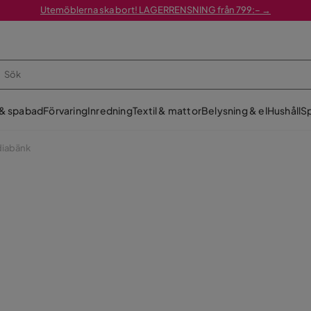
Utemöblerna ska bort! LAGERRENSNING från 799:– →
 & spabad
Förvaring
Inredning
Textil & mattor
Belysning & el
Hushåll
Sp
diabänk