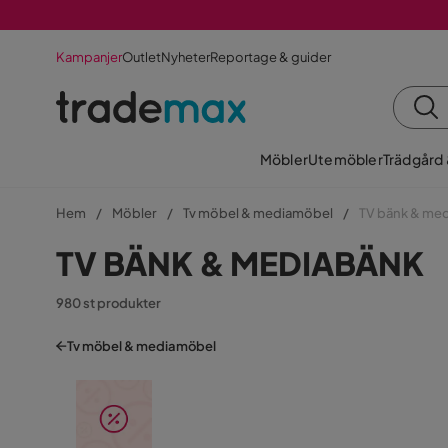
Kampanjer
Outlet
Nyheter
Reportage & guider
Möbler
Utemöbler
Trädgård
Hem
Möbler
Tv möbel & mediamöbel
TV bänk & me
TV BÄNK & MEDIABÄNK
980 st produkter
Tv möbel & mediamöbel