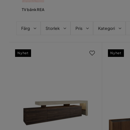
TV bänk REA
Färg
Storlek
Pris
Kategori
Nyhet
Nyhet