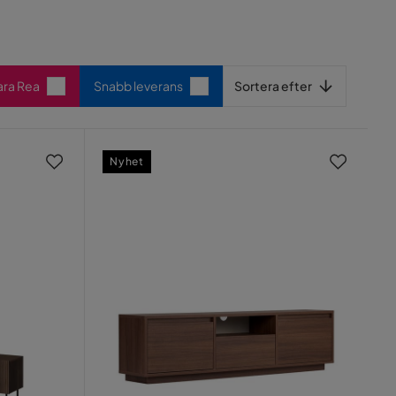
Sortera efter
ara Rea
Snabb leverans
Sortera efter
Nyhet