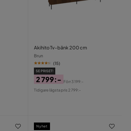
Akihito Tv-bänk 200 cm
Brun
(
15
)
SE PRISET!
2 799:-
Förr
3 199:-
Pris
Original
Tidigare lägsta pris 2 799:-
Pris
Nyhet