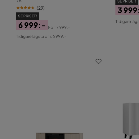
SE PRISET!
(
29
)
3 999
SE PRISET!
Pris
Origin
Tidigare lägs
6 999:-
Pris
Förr
7 999:-
Pris
Original
Tidigare lägsta pris 6 999:-
Pris