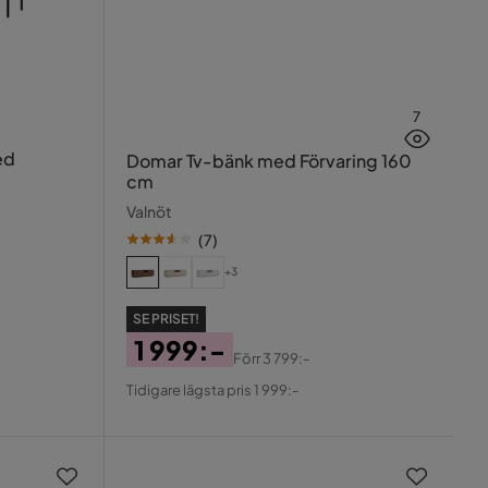
7
ed
Domar Tv-bänk med Förvaring 160
cm
Valnöt
(
7
)
+3
SE PRISET!
1 999:-
Förr
3 799:-
Pris
Original
Tidigare lägsta pris 1 999:-
Pris