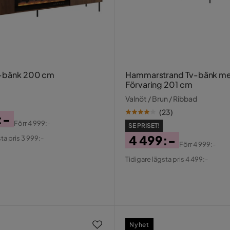
v-bänk 200 cm
Hammarstrand Tv-bänk m
Förvaring 201 cm
Valnöt / Brun / Ribbad
(
23
)
:-
Förr
4 999:-
SE PRISET!
al
4 499:-
ta pris 3 999:-
Förr
4 999:-
Pris
Original
Tidigare lägsta pris 4 499:-
Pris
Nyhet