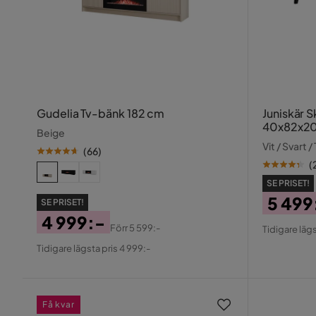
Gudelia Tv-bänk 182 cm
Juniskär 
40x82x2
Beige
Vit / Svart /
(
66
)
(
SE PRISET!
5 499
SE PRISET!
4 999:-
Pris
Origin
Förr
5 599:-
Tidigare lägs
Pris
Original
Pris
Tidigare lägsta pris 4 999:-
Pris
Få kvar