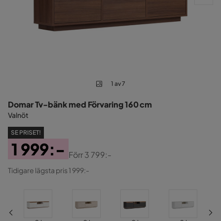
1 av 7
Domar Tv-bänk med Förvaring 160 cm
Valnöt
SE PRISET!
1 999:-
Förr
3 799:-
Pris
Original
Tidigare lägsta pris 1 999:-
Pris