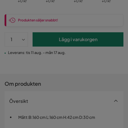
Pris
Pris
Pris
Pris
+
0 kr
+
0 kr
+
0 kr
+
0 kr
Produkten säljer snabbt!
Lägg i varukorgen
Leverans: tis 11 aug. - mån 17 aug.
Om produkten
Översikt
Mått
:
B:160 cm L:160 cm H:42 cm D:30 cm