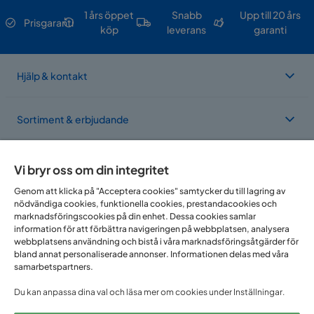
1 års öppet
Snabb
Upp till 20 års
Prisgaranti
köp
leverans
garanti
Hjälp & kontakt
Sortiment & erbjudande
Om Trademax
Vi bryr oss om din integritet
Genom att klicka på "Acceptera cookies" samtycker du till lagring av
nödvändiga cookies, funktionella cookies, prestandacookies och
Vi finns i flera länder
marknadsföringscookies på din enhet. Dessa cookies samlar
information för att förbättra navigeringen på webbplatsen, analysera
webbplatsens användning och bistå i våra marknadsföringsåtgärder för
bland annat personaliserade annonser. Informationen delas med våra
samarbetspartners.
Du kan anpassa dina val och läsa mer om cookies under Inställningar.