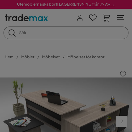
Utemöblerna ska bort! LAGERRENSNING från 799:– →
Hem
Möbler
Möbelset
Möbelset för kontor