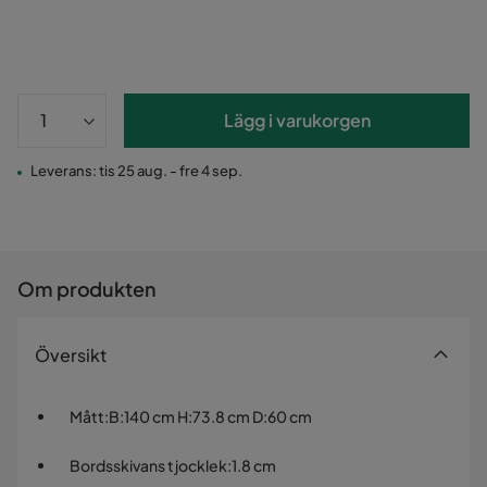
Lägg i varukorgen
Leverans: tis 25 aug. - fre 4 sep.
Om produkten
Översikt
Mått
:
B:140 cm H:73.8 cm D:60 cm
Bordsskivans tjocklek
:
1.8 cm