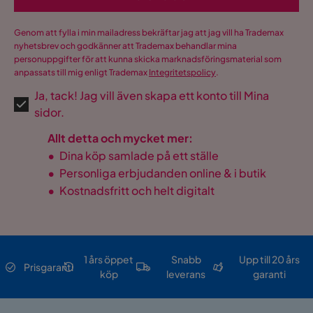
Genom att fylla i min mailadress bekräftar jag att jag vill ha Trademax
nyhetsbrev och godkänner att Trademax behandlar mina
personuppgifter för att kunna skicka marknadsföringsmaterial som
anpassats till mig enligt Trademax
Integritetspolicy
.
Ja, tack! Jag vill även skapa ett konto till Mina
sidor.
Allt detta och mycket mer:
•
Dina köp samlade på ett ställe
•
Personliga erbjudanden online & i butik
•
Kostnadsfritt och helt digitalt
1 års öppet
Snabb
Upp till 20 års
Prisgaranti
köp
leverans
garanti