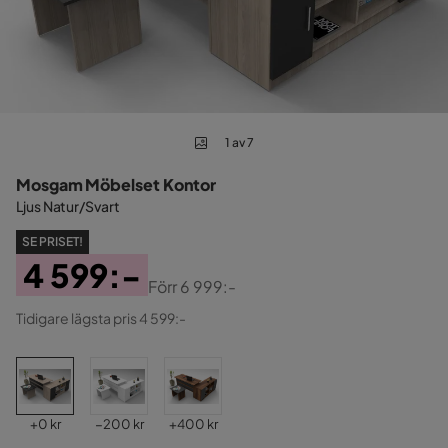
1 av 7
Mosgam Möbelset Kontor
Ljus Natur/Svart
SE PRISET!
4 599:-
Förr
6 999:-
Pris
Original
Tidigare lägsta pris 4 599:-
Pris
Pris
Pris
Pris
+
0 kr
−200 kr
+
400 kr