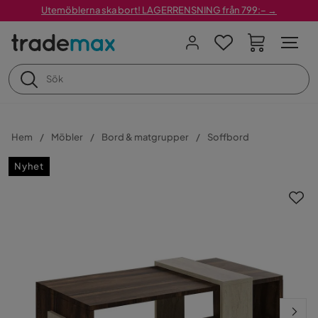
Utemöblerna ska bort! LAGERRENSNING från 799:– →
Hem
Möbler
Bord & matgrupper
Soffbord
Nyhet