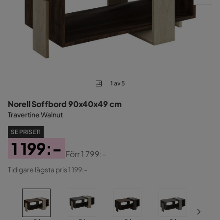
1 av 5
Norell Soffbord 90x40x49 cm
Travertine Walnut
SE PRISET!
1 199:-
Förr
1 799:-
Pris
Original
Tidigare lägsta pris 1 199:-
Pris