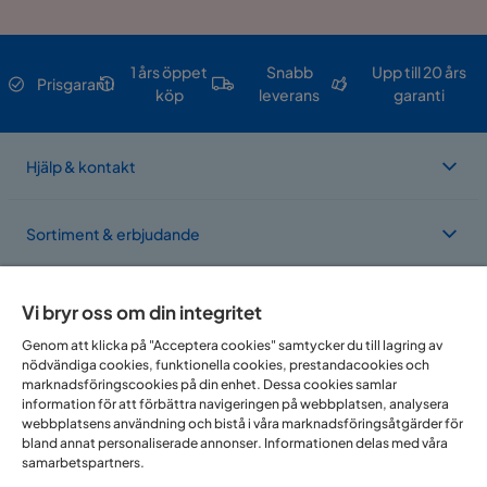
1 års öppet
Snabb
Upp till 20 års
Prisgaranti
köp
leverans
garanti
Hjälp & kontakt
Sortiment & erbjudande
Om Trademax
Vi bryr oss om din integritet
Genom att klicka på "Acceptera cookies" samtycker du till lagring av
nödvändiga cookies, funktionella cookies, prestandacookies och
Vi finns i flera länder
marknadsföringscookies på din enhet. Dessa cookies samlar
information för att förbättra navigeringen på webbplatsen, analysera
webbplatsens användning och bistå i våra marknadsföringsåtgärder för
bland annat personaliserade annonser. Informationen delas med våra
samarbetspartners.