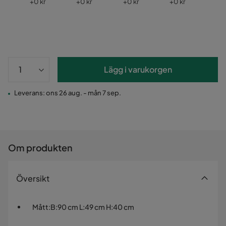
Pris
Pris
Pris
Pris
Pri
+
0 kr
+
0 kr
+
0 kr
+
0 kr
+
0
Lägg i varukorgen
Leverans: ons 26 aug. - mån 7 sep.
Om produkten
Översikt
Mått
:
B:90 cm L:49 cm H:40 cm