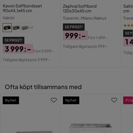
framöver.
Kavon Soffbordsset
Zephral Soffbord
Salr
Träslagsutseende
Valnöt
90x44,1x45 cm
120x30x45 cm
cm
Valnöt
Travertin, Milano Walnut
Trave
Övrigt
SE PRISET!
+2
999:-
SE P
Färg
Brun,Natur
Förr
1 499:-
1 
SE PRISET!
Pris
Original
Tidigare lägsta pris 999:-
3 999:-
Pri
Or
Form
Rektangulär
Pris
Förr
5 999:-
Tidig
Pris
Original
Pri
Tidigare lägsta pris 3 999:-
Färgnamn
Travertine Walnut
Pris
Stil
Modern
Ofta köpt tillsammans med
Serie
Nyhet
Nyhet
Pris