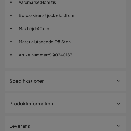
Varumärke
:
Homitis
Bordsskivans tjocklek
:
1.8 cm
Max höjd
:
40 cm
Materialutseende
:
Trä,Sten
Artikelnummer
:
SQ0240183
Specifikationer
Artikelnummer:
SQ0240183
Produktinformation
Storlek
Förvandla ditt vardagsrum med vår fantastiska Meleni -
Höjd
40 cm
Travertine, Walnut soffbord. Denna vackert utformade
Leverans
möbel kombinerar kvalitetshantverk och modern design
Bordsskivans tjocklek
1.8 cm