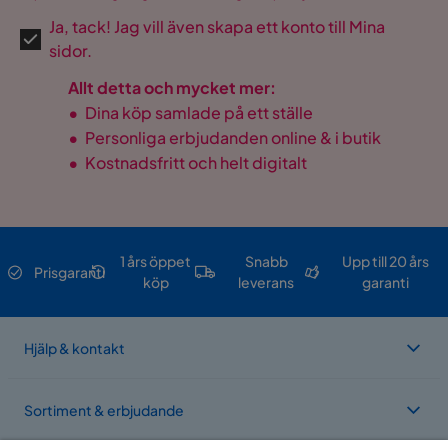
Ja, tack! Jag vill även skapa ett konto till Mina
sidor.
Allt detta och mycket mer:
•
Dina köp samlade på ett ställe
•
Personliga erbjudanden online & i butik
•
Kostnadsfritt och helt digitalt
1 års öppet
Snabb
Upp till 20 års
Prisgaranti
köp
leverans
garanti
Hjälp & kontakt
Sortiment & erbjudande