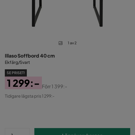
1 av 2
Illaso Soffbord 40 cm
Ekfärg/Svart
SE PRISET!
1 299:-
Förr
1 399:-
Pris
Original
Tidigare lägsta pris 1 299:-
Pris