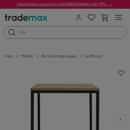
Utemöblerna ska bort! LAGERRENSNING från 799:– →
Hem
Möbler
Bord & matgrupper
Soffbord