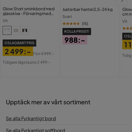
Glow Stort sminkbord med
Justerbar hantel 2,5-24 kg
Glow
glasskiva - Förvaring med
cm m
Svart
lådor och fack 120 cm
Holl
Vit
Vit
USB-
(
15
)
KOLLA PRISET!
OSL
988:-
1 
OSLAGBART PRIS
Pris
2 499:-
Pri
Or
Förr
4 999:-
Tidig
Pris
Original
Pri
Tidigare lägsta pris 2 499:-
Pris
Upptäck mer av vårt sortiment
Se alla Fyrkantigt bord
Se alla Fyrkantigt soffbord