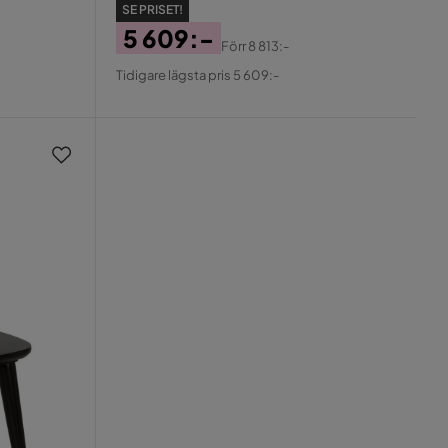
SE PRISET!
5 609:-
Förr
8 813:-
Pris
Original
Tidigare lägsta pris 5 609:-
Pris