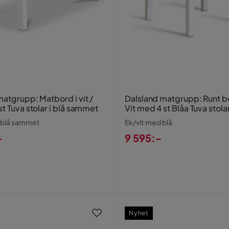
atgrupp: Matbord i vit /
Dalsland matgrupp: Runt bo
t Tuva stolar i blå sammet
Vit med 4 st Blåa Tuva stola
 blå sammet
Ek/vit med blå
-
9 595:-
Pris
Nyhet