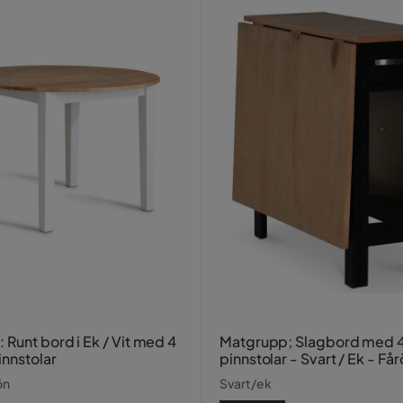
Runt bord i Ek / Vit med 4
Matgrupp; Slagbord med 4
innstolar
pinnstolar - Svart / Ek - Får
ön
Svart/ek