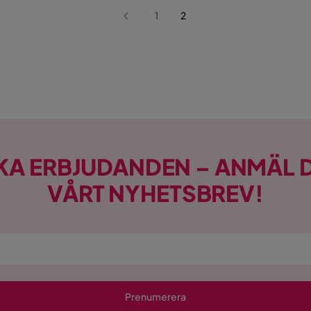
1
2
KA ERBJUDANDEN – ANMÄL D
VÅRT NYHETSBREV!
Prenumerera