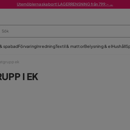
Utemöblerna ska bort! LAGERRENSNING från 799:– →
 & spabad
Förvaring
Inredning
Textil & mattor
Belysning & el
Hushåll
Sp
atgrupp ek
UPP I EK