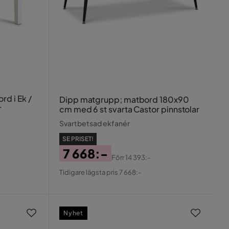
rd i Ek /
Dipp matgrupp; matbord 180x90
r
cm med 6 st svarta Castor pinnstolar
Svartbetsad ekfanér
SE PRISET!
7 668:-
Förr
14 393:-
Pris
Original
Tidigare lägsta pris 7 668:-
Pris
Nyhet