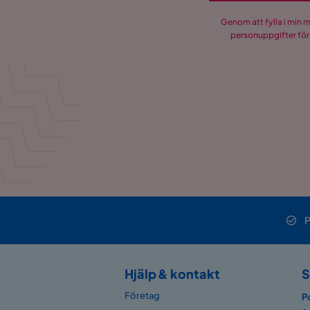
Genom att fylla i min 
personuppgifter för
P
Hjälp & kontakt
S
Företag
P