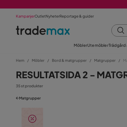
Kampanjer
Outlet
Nyheter
Reportage & guider
Möbler
Utemöbler
Trädgård
Hem
Möbler
Bord & matgrupper
Matgrupper
M
RESULTATSIDA 2 - MATGR
35 st produkter
Matgrupper