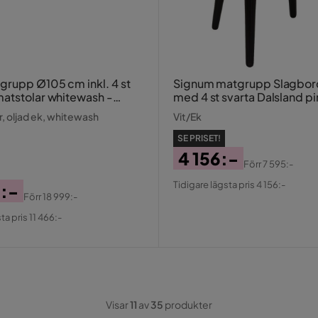
rupp Ø105 cm inkl. 4 st
Signum matgrupp Slagbord
atstolar whitewash -
med 4 st svarta Dalsland pi
/ Ljus marmor
, oljad ek, whitewash
Vit/Ek
SE PRISET!
4 156:-
Förr
7 595:-
Pris
Original
Tidigare lägsta pris 4 156:-
6:-
Pris
Förr
18 999:-
al
ta pris 11 466:-
Visar
11
av
35
produkter