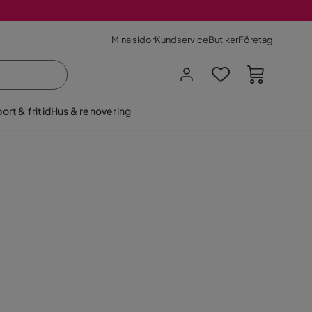
Mina sidor
Kundservice
Butiker
Företag
ort & fritid
Hus & renovering