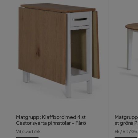
Matgrupp; Klaffbord med 4 st
Matgrupp: 
Castor svarta pinnstolar - Fårö
st gröna P
Vit/svart/ek
Ek / Vit / Gr