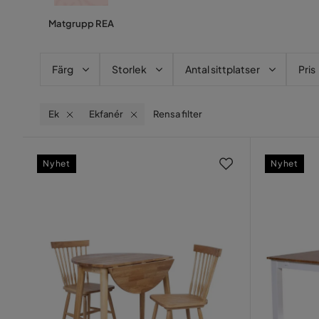
Matgrupp REA
Färg
Storlek
Antal sittplatser
Pris
Ek
Ekfanér
Rensa filter
Nyhet
Nyhet