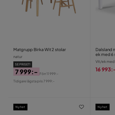
Matgrupp Birka Wit 2 stolar
Dalsland m
ek med 6 s
natur
Vit/ek med
SE PRISET!
16 993:
7 999:-
Förr
11 999:-
Pris
Pris
Original
Tidigare lägsta pris 7 999:-
Pris
Nyhet
Nyhet