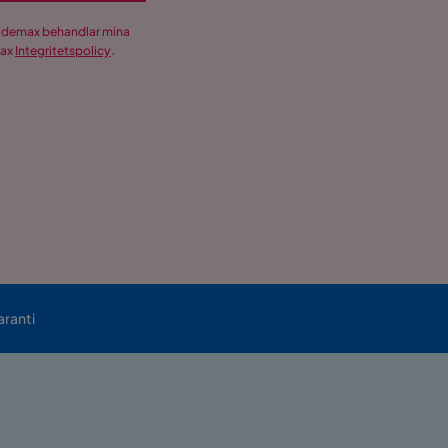
Trademax behandlar mina
max
Integritetspolicy
.
aranti