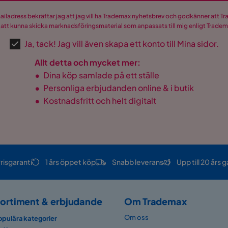
mailadress bekräftar jag att jag vill ha Trademax nyhetsbrev och godkänner att 
 att kunna skicka marknadsföringsmaterial som anpassats till mig enligt Trade
Ja, tack! Jag vill även skapa ett konto till Mina sidor.
Allt detta och mycket mer:
•
Dina köp samlade på ett ställe
•
Personliga erbjudanden online & i butik
•
Kostnadsfritt och helt digitalt
risgaranti
1 års öppet köp
Snabb leverans
Upp till 20 års g
ortiment & erbjudande
Om Trademax
Om oss
opulära kategorier