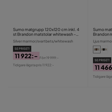
Sumo matgrupp 120x120 cm inkl. 4
Sumo matg
st Brandon matstolar whitewash -
Brandon m
Svartbets / Silver marmor
Oljad ek 
Silver marmor/svartbets/whitewash
Ljus marmor
SE PRISET!
11 922:-
Förr
19 999:-
SE PRISET!
Pris
Original
Tidigare lägsta pris 11 922:-
11 46
Pris
Pris
Origin
Tidigare lägs
Pris