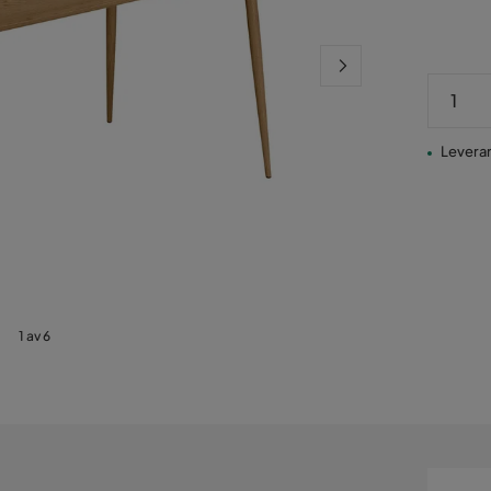
Leveran
1 av 6