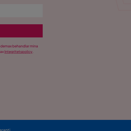
Trademax behandlar mina
max
Integritetspolicy
.
aranti