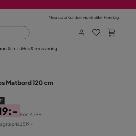
Mina sidor
Kundservice
Butiker
Företag
ort & fritid
Hus & renovering
s Matbord 120 cm
T!
19:-
Förr
4 199:-
ginal
lägsta pris 2 519:-