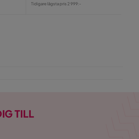
Pris
Original
Pris
Tidigare lägsta pris 2 999:-
Pris
IG TILL