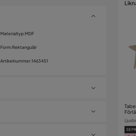
Likn
Materialtyp
:
MDF
Form
:
Rektangulär
Artikelnummer
:
1463451
Tabe
Förl
150x
Ljusb
SE PR