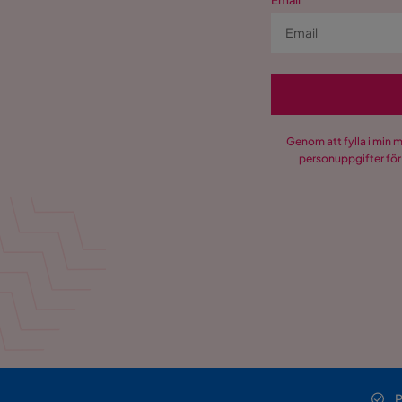
Email
Genom att fylla i min 
personuppgifter för
P