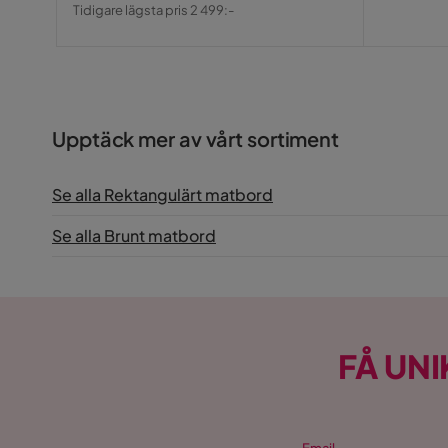
Pris
Original
Tidigare lägsta pris 2 499:-
Pris
Upptäck mer av vårt sortiment
Se alla Rektangulärt matbord
Se alla Brunt matbord
FÅ UNI