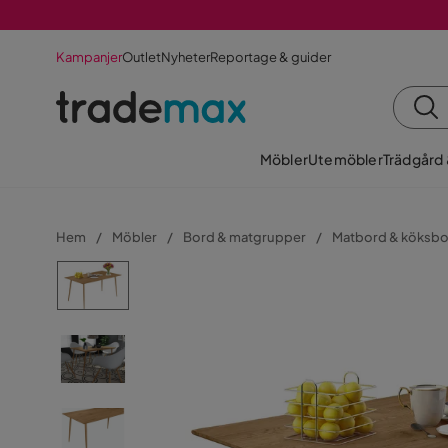
Kampanjer
Outlet
Nyheter
Reportage & guider
Möbler
Utemöbler
Trädgård
Hem
Möbler
Bord & matgrupper
Matbord & köksb