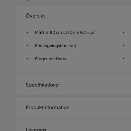
Översikt
Mått
:
B:80 cm L:120 cm H:75 cm
Förlängningsbart
:
Nej
Färgnamn
:
Natur
Specifikationer
Artikelnummer:
1463451
Produktinformation
Storlek
Höjd
75 cm
Leverans