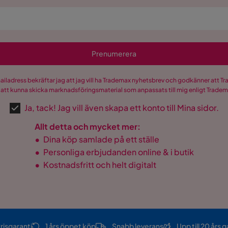
Prenumerera
mailadress bekräftar jag att jag vill ha Trademax nyhetsbrev och godkänner att 
 att kunna skicka marknadsföringsmaterial som anpassats till mig enligt Trade
Ja, tack! Jag vill även skapa ett konto till Mina sidor.
Allt detta och mycket mer:
•
Dina köp samlade på ett ställe
•
Personliga erbjudanden online & i butik
•
Kostnadsfritt och helt digitalt
risgaranti
1 års öppet köp
Snabb leverans
Upp till 20 års g