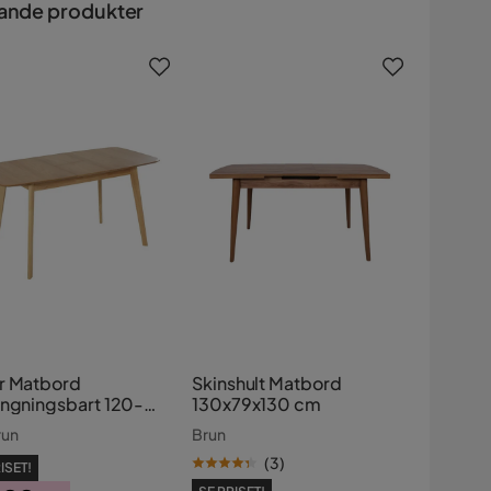
ande produkter
r Matbord
Skinshult Matbord
ängningsbart 120-
130x79x130 cm
75 cm
run
Brun
(
3
)
ISET!