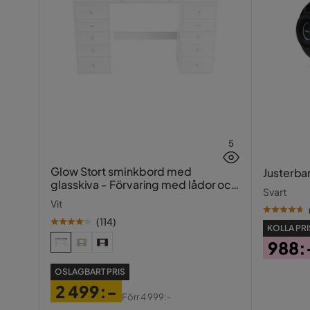
5
Glow Stort sminkbord med
Justerba
glasskiva - Förvaring med lådor och
Svart
fack 120 cm
Vit
(
114
)
KOLLA PRI
988:
Pris
OSLAGBART PRIS
2 499:-
Förr
4 999:-