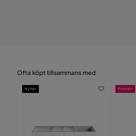
Vikt
6.2 kg
Färg
Brun
Serie
Oktoos
Ofta köpt tillsammans med
Nyhet
Prisvärt