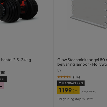
r hantel 2,5-24 kg
Glow Stor sminkspegel 80
belysning lampor - Hollyw
spegel med USB-charging
Vit
(
15
)
(
114
)
SET!
OSLAGBART PRIS
-
1 199:-
Förr
2 799:-
Pris
Original
Tidigare lägsta pris 1 199:-
Pris