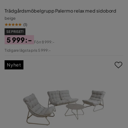
Trädgårdsmöbelgrupp Palermo relax med sidobord
beige
(
1
)
SE PRISET!
5 999:-
Förr
8 999:-
Pris
Original
Tidigare lägsta pris 5 999:-
Pris
Nyhet