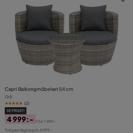
Capri Balkongmöbelset 54 cm
Grå
(
2
)
SE PRISET!
4 999:-
Förr
7 499:-
Pris
Original
Tidigare lägsta pris 4 999:-