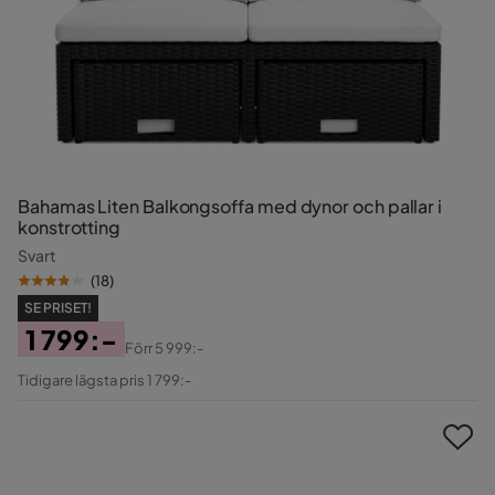
Bahamas Liten Balkongsoffa med dynor och pallar i
konstrotting
Svart
(
18
)
SE PRISET!
1 799:-
Förr
5 999:-
Pris
Original
Tidigare lägsta pris 1 799:-
Pris