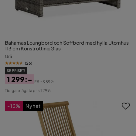
Bahamas Loungbord och Soffbord med hylla Utomhus
113 cm Konstrotting Glas
Grå
(
26
)
SE PRISET!
1 299:-
Förr
3 599:-
Pris
Original
Tidigare lägsta pris 1 299:-
Pris
-13%
Nyhet