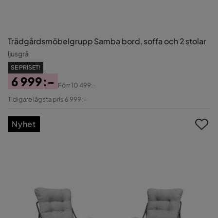
Trädgårdsmöbelgrupp Samba bord, soffa och 2 stolar
ljusgrå
SE PRISET!
6 999:-
Förr
10 499:-
Pris
Original
Tidigare lägsta pris 6 999:-
Pris
Nyhet