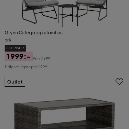
Grynn Cafégrupp utomhus
grå
SE PRISET!
1 999:-
Förr
2 999:-
Pris
Original
Tidigare lägsta pris 1 999:-
Pris
Outlet