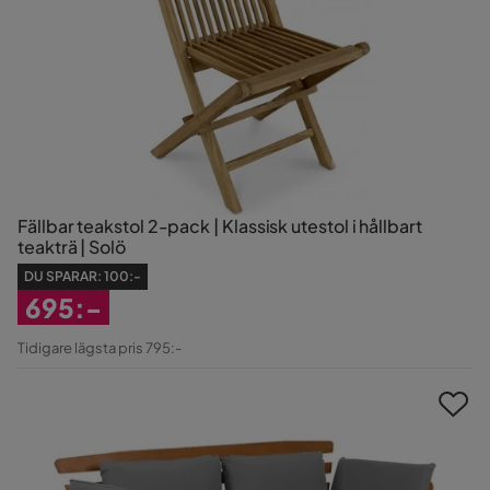
Fällbar teakstol 2-pack | Klassisk utestol i hållbart
teakträ | Solö
DU SPARAR:
100:-
695:-
Rabatterat
Tidigare lägsta pris 795:-
Pris