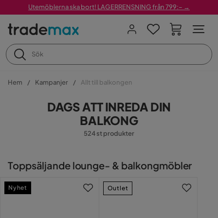
Utemöblerna ska bort! LAGERRENSNING från 799:– →
Hem
Kampanjer
Allt till balkongen
DAGS ATT INREDA DIN
BALKONG
524 st produkter
Toppsäljande lounge- & balkongmöbler
Nyhet
Outlet