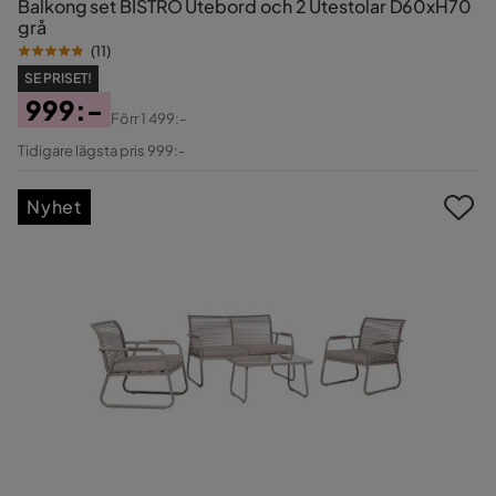
Balkong set BISTRO Utebord och 2 Utestolar D60xH70
grå
(
11
)
SE PRISET!
999:-
Förr
1 499:-
Pris
Original
Tidigare lägsta pris 999:-
Pris
Nyhet