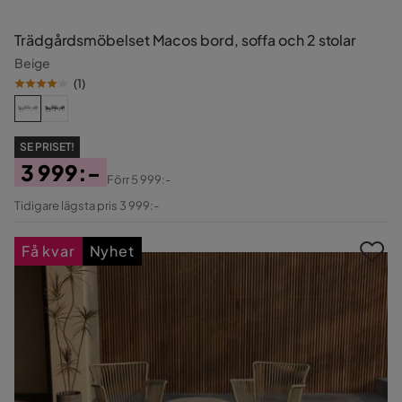
Trädgårdsmöbelset Macos bord, soffa och 2 stolar
Beige
(
1
)
SE PRISET!
3 999:-
Förr
5 999:-
Pris
Original
Tidigare lägsta pris 3 999:-
Pris
Få kvar
Nyhet