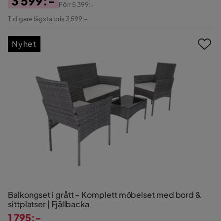
3 599:-
Förr
5 399:-
Pris
Original
Tidigare lägsta pris 3 599:-
Pris
Nyhet
Balkongset i grått – Komplett möbelset med bord &
sittplatser | Fjällbacka
1 795:-