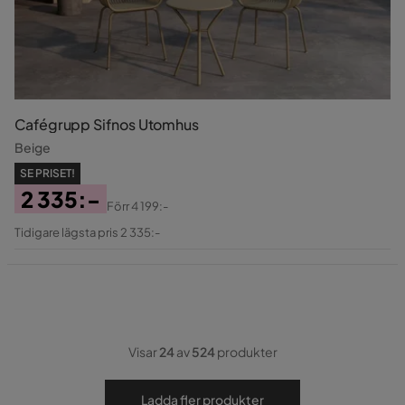
Cafégrupp Sifnos Utomhus
Beige
SE PRISET!
2 335:-
Förr
4 199:-
Pris
Original
Tidigare lägsta pris 2 335:-
Pris
Visar
24
av
524
produkter
Ladda fler produkter