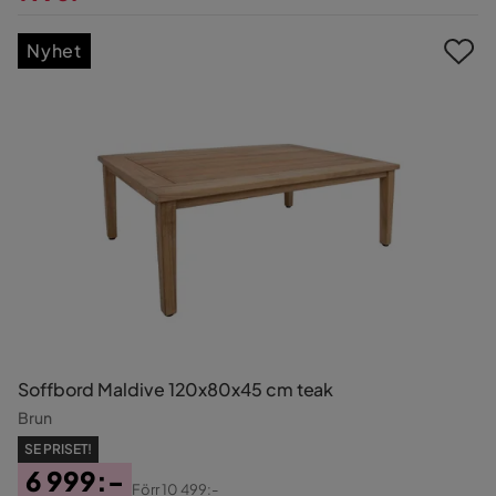
Pris
Nyhet
Soffbord Maldive 120x80x45 cm teak
Brun
SE PRISET!
6 999:-
Förr
10 499:-