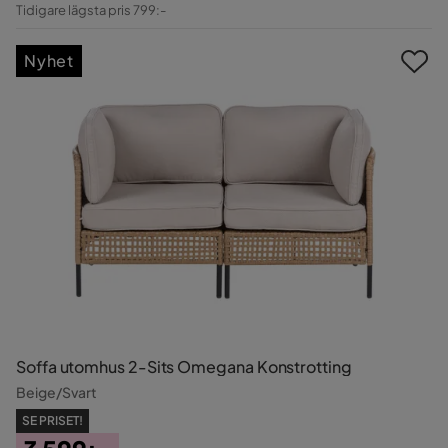
Pris
Original
Tidigare lägsta pris 799:-
Pris
Nyhet
Soffa utomhus 2-Sits Omegana Konstrotting
Beige/Svart
SE PRISET!