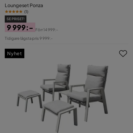
Loungeset Ponza
(
1
)
SE PRISET!
9 999:-
Förr
14 999:-
Pris
Original
Tidigare lägsta pris 9 999:-
Pris
Nyhet