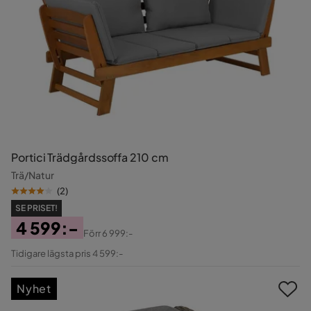
Portici Trädgårdssoffa 210 cm
Trä/Natur
(
2
)
SE PRISET!
4 599:-
Förr
6 999:-
Pris
Original
Tidigare lägsta pris 4 599:-
Pris
Nyhet