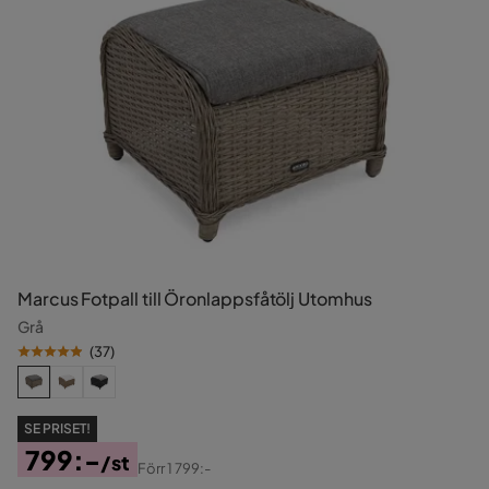
Marcus Fotpall till Öronlappsfåtölj Utomhus
Grå
(
37
)
SE PRISET!
799:-
/st
Förr
1 799:-