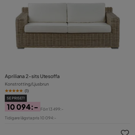
Apriliana 2-sits Utesoffa
Konstrotting/Ljusbrun
(
1
)
SE PRISET!
10 094:-
Förr
13 499:-
Pris
Original
Tidigare lägsta pris 10 094:-
Pris