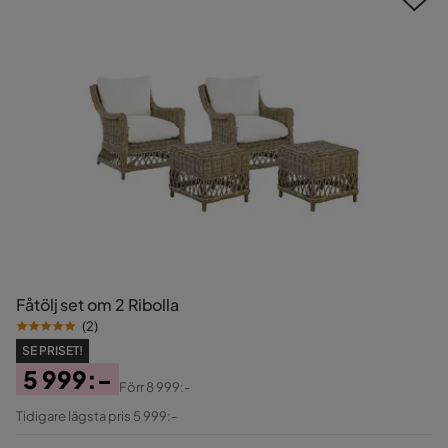
Fåtölj set om 2 Ribolla
(
2
)
SE PRISET!
5 999:-
Förr
8 999:-
Pris
Original
Tidigare lägsta pris 5 999:-
Pris