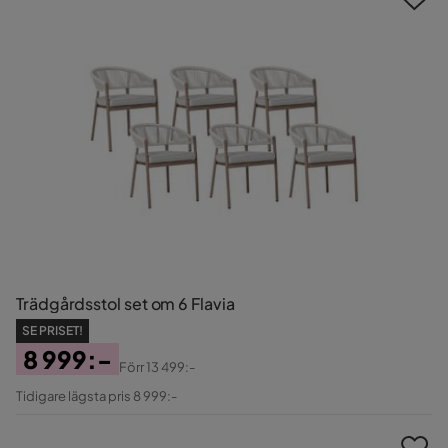
Trädgårdsstol set om 6 Flavia
SE PRISET!
8 999:-
Förr
13 499:-
Pris
Original
Tidigare lägsta pris 8 999:-
Pris