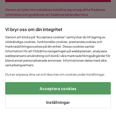
Genom att fylla i min mailadress bekräftar jag att jag vill ha Trademax
nyhetsbrev och godkänner att Trademax behandlar mina
personuppgifter för att kunna skicka marknadsföringsmaterial som
anpassats till mig enligt Trademax
Integritetspolicy
.
Vi bryr oss om din integritet
Ja, tack! Jag vill även skapa ett konto till Mina
Genom att klicka på "Acceptera cookies" samtycker du till lagring av
sidor.
nödvändiga cookies, funktionella cookies, prestandacookies och
marknadsföringscookies på din enhet. Dessa cookies samlar
Allt detta och mycket mer:
information för att förbättra navigeringen på webbplatsen, analysera
•
Dina köp samlade på ett ställe
webbplatsens användning och bistå i våra marknadsföringsåtgärder för
bland annat personaliserade annonser. Informationen delas med våra
•
Personliga erbjudanden online & i butik
samarbetspartners.
•
Kostnadsfritt och helt digitalt
Du kan anpassa dina val och läsa mer om cookies under Inställningar.
Acceptera cookies
1 års öppet
Snabb
Upp till 20 års
Prisgaranti
köp
leverans
garanti
Inställningar