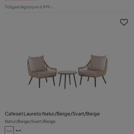
Pris
Original
Tidigare lägsta pris 6 999:-
Pris
Cafeset Laureto Natur/Beige/Svart/Beige
Natur/Beige/Svart/Beige