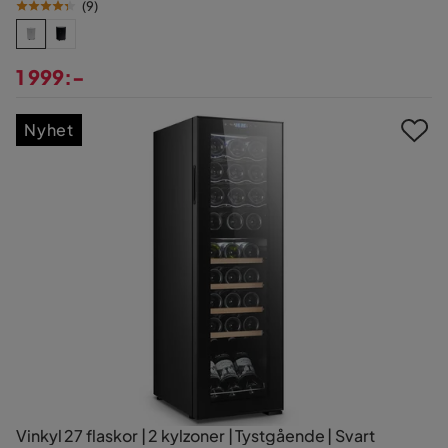
(
9
)
1 999:-
Pris
Nyhet
Vinkyl 27 flaskor | 2 kylzoner | Tystgående | Svart