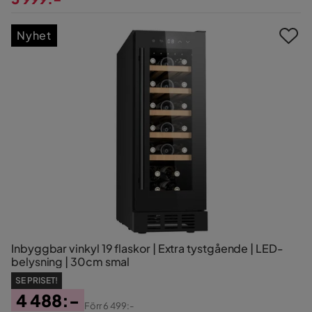
Pris
Nyhet
Inbyggbar vinkyl 19 flaskor | Extra tystgående | LED-
belysning | 30cm smal
SE PRISET!
4 488:-
Förr
6 499:-