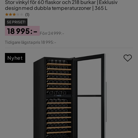
Stor vinkyl för 60 flaskor och 218 burkar | Exklusiv
design med dubbla temperaturzoner | 365 L
(
1
)
SE PRISET!
18 995:-
Förr
24 999:-
Pris
Original
Tidigare lägsta pris 18 995:-
Pris
Nyhet