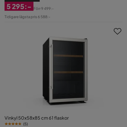
5 295:-
Förr
9 499:-
Rabatterat
Original
Tidigare lägsta pris 6 588:-
Pris
Pris
Vinkyl 50x58x85 cm 61 flaskor
(
5
)