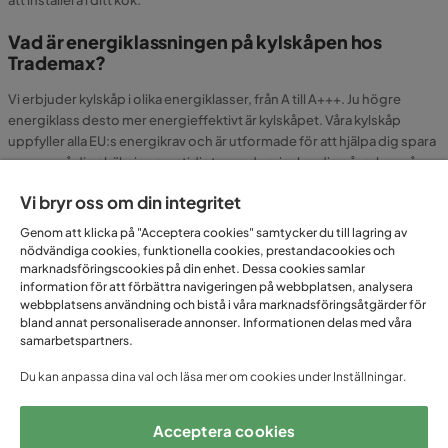
Vad är energiklassningen på kylskåpen hos
Trademax?
Vi erbjuder kylskåp i olika energiklasser, från A till A+++. Ju högre
energiklass desto mer energieffektivt är kylskåpet. Våra kylskåp
uppfyller alla EU:s energikrav och är utformade för att hjälpa dig spara
pengar på din elräkning samtidigt som du minskar din påverkan på
miljön. Energiklassningen för ett kylskåp indikerar hur energieffektivt
Vi bryr oss om din integritet
det är. Ju högre klassning, desto mer energieffektivt är kylskåpet och
desto mindre energi kommer det att förbruka. Detta kan spara
Genom att klicka på "Acceptera cookies" samtycker du till lagring av
pengar på din elräkning på lång sikt och bidra till en mer hållbar värld.
nödvändiga cookies, funktionella cookies, prestandacookies och
marknadsföringscookies på din enhet. Dessa cookies samlar
Kan jag använda mitt kylskåp direkt efter
information för att förbättra navigeringen på webbplatsen, analysera
leverans?
webbplatsens användning och bistå i våra marknadsföringsåtgärder för
bland annat personaliserade annonser. Informationen delas med våra
samarbetspartners.
Ja, du kan använda ditt kylskåp direkt efter leverans. Se bara till att låta
kylskåpet stå upprätt i minst 2 timmar efter leverans för att låta
Du kan anpassa dina val och läsa mer om cookies under Inställningar.
kylmediet stabilisera sig.
Vilken typ av kyl kan jag köpa hos Trademax?
Acceptera cookies