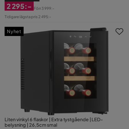
2 295:-
Förr
3 999:-
Rabatterat
Original
Tidigare lägsta pris 2 495:-
Pris
Pris
Nyhet
Liten vinkyl 6 flaskor | Extra tystgående | LED-
belysning | 26,5cm smal