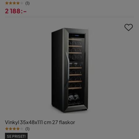
(
1
)
2 188:-
Pris
Vinkyl 35x48x111 cm 27 flaskor
(
1
)
SE PRISET!