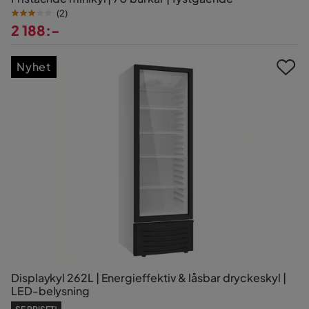
(
2
)
2 188:-
Pris
Nyhet
Displaykyl 262L | Energieffektiv & låsbar dryckeskyl |
LED-belysning