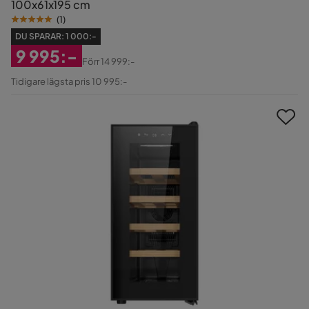
100x61x195 cm
(
1
)
DU SPARAR:
1 000:-
9 995:-
Förr
14 999:-
Rabatterat
Original
Tidigare lägsta pris 10 995:-
Pris
Pris