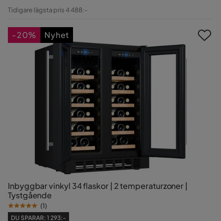
Pris
Original
Tidigare lägsta pris 4 488:-
Pris
-20%
Nyhet
Inbyggbar vinkyl 34 flaskor | 2 temperaturzoner |
Tystgående
(
1
)
DU SPARAR:
1 293:-