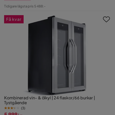
Pris
Original
Tidigare lägsta pris 5 488:-
Pris
Få kvar
Kombinerad vin- & ölkyl | 24 flaskor/66 burkar |
Tystgående
(
3
)
5 999:-