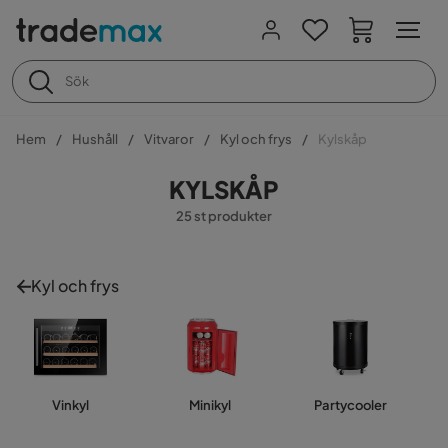
Hem
Hushåll
Vitvaror
Kyl och frys
Kylskåp
KYLSKÅP
25 st produkter
Kyl och frys
Vinkyl
Minikyl
Partycooler