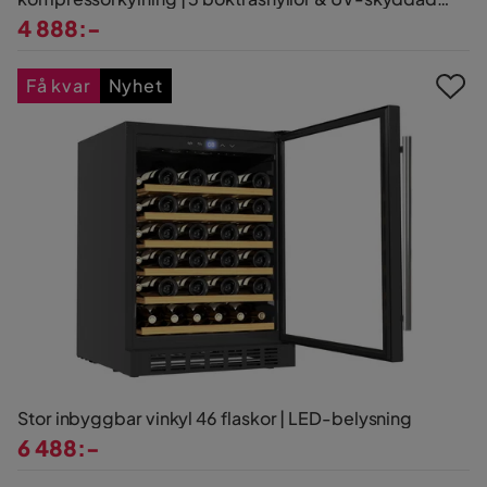
glasdörr
4 888:-
Pris
Få kvar
Nyhet
Stor inbyggbar vinkyl 46 flaskor | LED-belysning
6 488:-
Pris