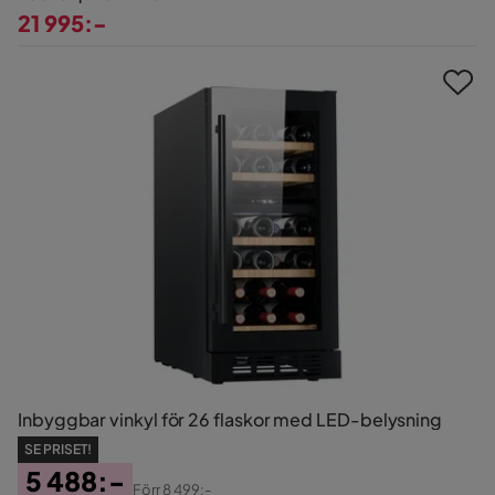
21 995:-
Pris
Inbyggbar vinkyl för 26 flaskor med LED-belysning
SE PRISET!
5 488:-
Förr
8 499:-