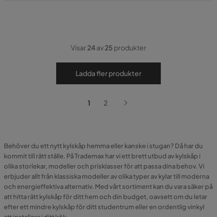
Visar
24
av
25
produkter
Ladda fler produkter
1
2
Behöver du ett nytt kylskåp hemma eller kanske i stugan? Då har du
kommit till rätt ställe. På Trademax har vi ett brett utbud av kylskåp i
olika storlekar, modeller och prisklasser för att passa dina behov. Vi
erbjuder allt från klassiska modeller av olika typer av kylar till moderna
och energieffektiva alternativ. Med vårt sortiment kan du vara säker på
att hitta rätt kylskåp för ditt hem och din budget, oavsett om du letar
efter ett mindre kylskåp för ditt studentrum eller en ordentlig vinkyl
att installera i ditt kök.