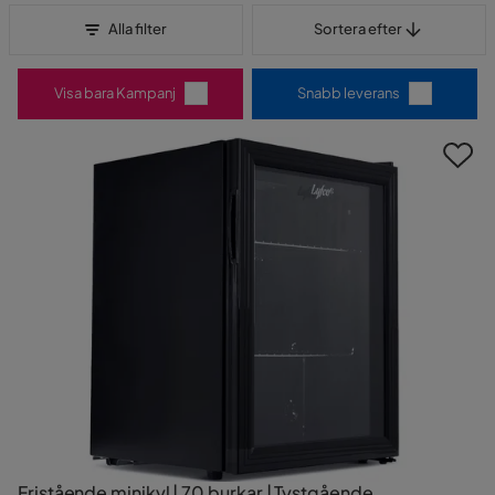
Sortera efter
Alla filter
Sortera efter
Visa bara Kampanj
Snabb leverans
Fristående minikyl | 70 burkar | Tystgående