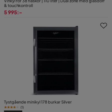
Vinkyl för 38 flaskor | 110 liter | Dual zone med glasdörr
& touchkontroll
5 995:-
Pris
Tystgående minikyl 178 burkar Silver
(
1
)