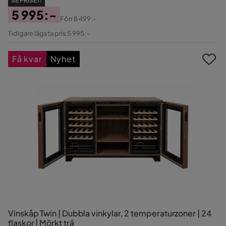
SE PRISET!
5 995:-
Förr
8 499:-
Pris
Original
Tidigare lägsta pris 5 995:-
Pris
Få kvar
Nyhet
Vinskåp Twin | Dubbla vinkylar, 2 temperaturzoner | 24
flaskor | Mörkt trä