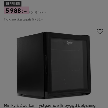
SE PRISET!
5 988:-
Förr
8 499:-
Pris
Original
Tidigare lägsta pris 5 988:-
Pris
Minikyl 52 burkar | Tystgående | Inbyggd belysning