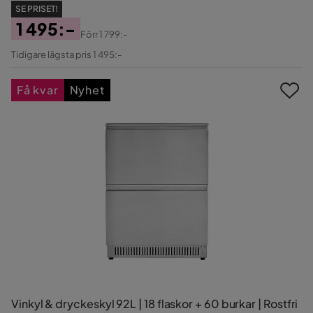
SE PRISET!
1 495:-
Förr
1 799:-
Pris
Original
Tidigare lägsta pris 1 495:-
Pris
Få kvar
Nyhet
Vinkyl & dryckeskyl 92L | 18 flaskor + 60 burkar | Rostfri