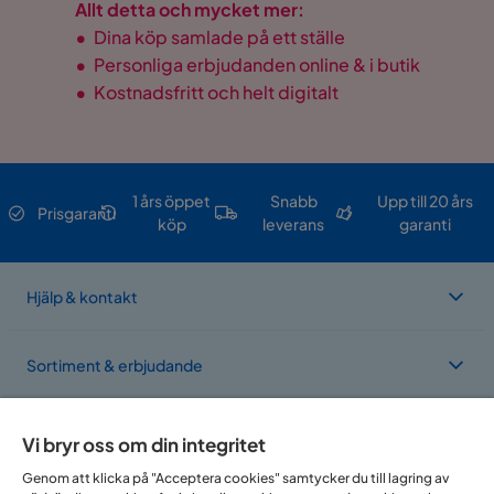
Allt detta och mycket mer:
•
Dina köp samlade på ett ställe
•
Personliga erbjudanden online & i butik
•
Kostnadsfritt och helt digitalt
1 års öppet
Snabb
Upp till 20 års
Prisgaranti
köp
leverans
garanti
Hjälp & kontakt
Sortiment & erbjudande
Om Trademax
Vi bryr oss om din integritet
Genom att klicka på "Acceptera cookies" samtycker du till lagring av