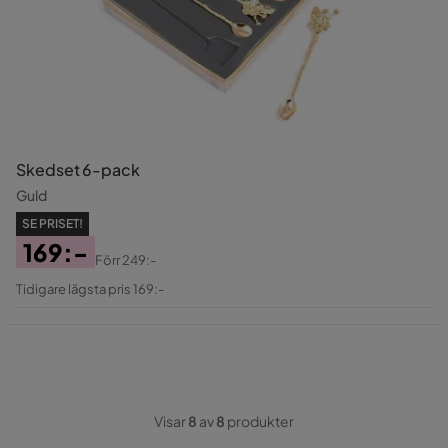
Skedset 6-pack
Guld
SE PRISET!
169:-
Förr
249:-
Pris
Original
Tidigare lägsta pris 169:-
Pris
Visar
8
av
8
produkter