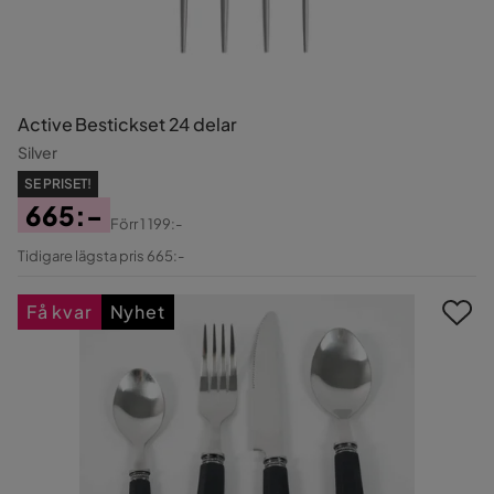
Active Bestickset 24 delar
Silver
SE PRISET!
665:-
Förr
1 199:-
Pris
Original
Tidigare lägsta pris 665:-
Pris
Få kvar
Nyhet