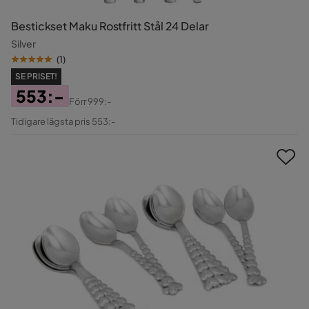
Bestickset Maku Rostfritt Stål 24 Delar
Silver
(
1
)
SE PRISET!
553:-
Förr
999:-
Pris
Original
Tidigare lägsta pris 553:-
Pris