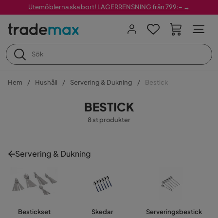
Utemöblerna ska bort! LAGERRENSNING från 799:– →
Hem
Hushåll
Servering & Dukning
Bestick
BESTICK
8 st produkter
Servering & Dukning
Bestickset
Skedar
Serveringsbestick