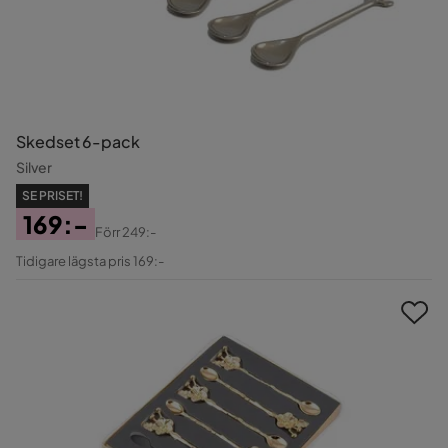
Skedset 6-pack
Silver
SE PRISET!
169:-
Förr
249:-
Pris
Original
Tidigare lägsta pris 169:-
Pris