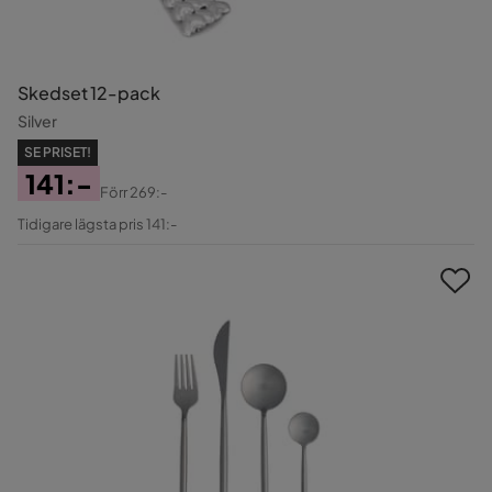
Skedset 12-pack
Silver
SE PRISET!
141:-
Förr
269:-
Pris
Original
Tidigare lägsta pris 141:-
Pris