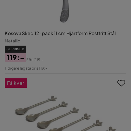
Kosova Sked 12-pack 11 cm Hjärtform Rostfritt Stål
Metallic
SE PRISET!
119:-
Förr
219:-
Pris
Original
Tidigare lägsta pris 119:-
Pris
Få kvar