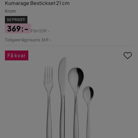
Kumarage Bestickset 21 cm
Krom
SE PRISET!
369:-
Förr
539:-
Pris
Original
Tidigare lägsta pris 369:-
Pris
Få kvar