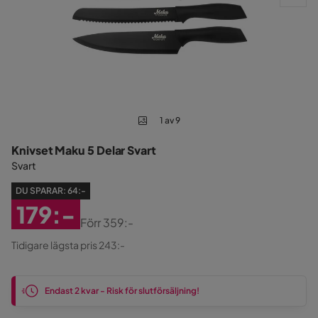
1 av 9
Knivset Maku 5 Delar Svart
Svart
DU SPARAR:
64:-
179:-
Förr
359:-
Rabatterat
Original
Tidigare lägsta pris 243:-
Pris
Pris
Endast 2 kvar - Risk för slutförsäljning!