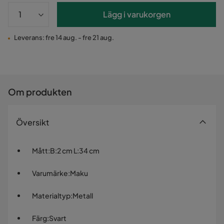
Lägg i varukorgen
Leverans: fre 14 aug. - fre 21 aug.
Om produkten
Översikt
Mått
:
B:2 cm L:34 cm
Varumärke
:
Maku
Materialtyp
:
Metall
Färg
:
Svart