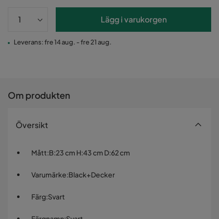
Lägg i varukorgen
Leverans: fre 14 aug. - fre 21 aug.
Om produkten
Översikt
Mått
:
B:23 cm H:43 cm D:62 cm
Varumärke
:
Black+Decker
Färg
:
Svart
Färgnamn
:
Svart