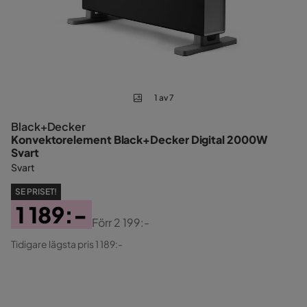
1 av 7
Black+Decker
Konvektorelement Black+Decker Digital 2000W
Svart
Svart
SE PRISET!
1 189:-
Förr
2 199:-
Pris
Original
Tidigare lägsta pris 1 189:-
Pris