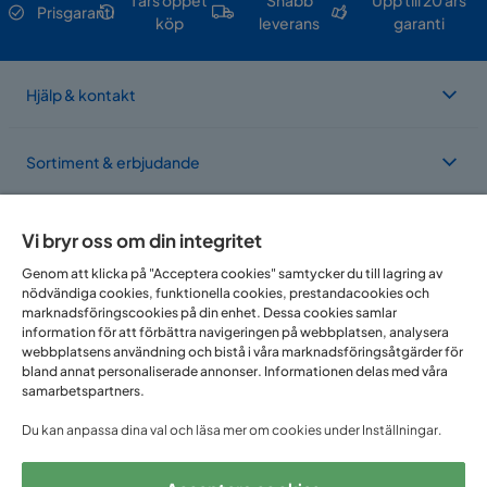
1 års öppet
Snabb
Upp till 20 års
Prisgaranti
köp
leverans
garanti
Hjälp & kontakt
Sortiment & erbjudande
Om Trademax
Vi bryr oss om din integritet
Genom att klicka på "Acceptera cookies" samtycker du till lagring av
nödvändiga cookies, funktionella cookies, prestandacookies och
Vi finns i flera länder
marknadsföringscookies på din enhet. Dessa cookies samlar
information för att förbättra navigeringen på webbplatsen, analysera
webbplatsens användning och bistå i våra marknadsföringsåtgärder för
bland annat personaliserade annonser. Informationen delas med våra
samarbetspartners.
Du kan anpassa dina val och läsa mer om cookies under Inställningar.