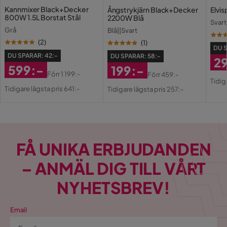
Kannmixer Black+Decker
Ångstrykjärn Black+Decker
Elvi
800W 1.5L Borstat Stål
2200W Blå
Svart
Grå
Blå||Svart
(
2
)
(
1
)
DU 
DU SPARAR:
42:-
DU SPARAR:
58:-
2
599:-
199:-
Ra
Or
Förr
1 199:-
Förr
459:-
Rabatterat
Original
Rabatterat
Original
Tidig
Pri
Pri
Tidigare lägsta pris 641:-
Tidigare lägsta pris 257:-
Pris
Pris
Pris
Pris
FÅ UNIKA ERBJUDANDEN
– ANMÄL DIG TILL VÅRT
NYHETSBREV!
Email