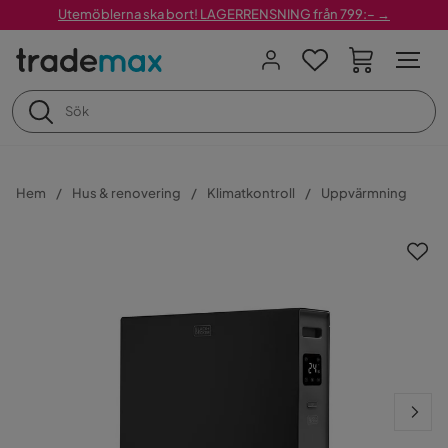
Utemöblerna ska bort! LAGERRENSNING från 799:– →
Hem
Hus & renovering
Klimatkontroll
Uppvärmning