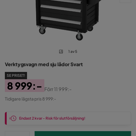
1 av 5
Verktygsvagn med sju lådor Svart
SE PRISET!
8 999:-
Förr
11 999:-
Pris
Original
Tidigare lägsta pris 8 999:-
Pris
Endast 2 kvar - Risk för slutförsäljning!