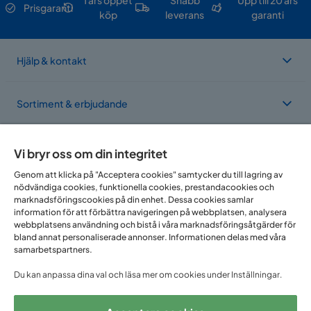
1 års öppet
Snabb
Upp till 20 års
Prisgaranti
köp
leverans
garanti
Hjälp & kontakt
Sortiment & erbjudande
Om Trademax
Vi bryr oss om din integritet
Genom att klicka på "Acceptera cookies" samtycker du till lagring av
nödvändiga cookies, funktionella cookies, prestandacookies och
Vi finns i flera länder
marknadsföringscookies på din enhet. Dessa cookies samlar
information för att förbättra navigeringen på webbplatsen, analysera
webbplatsens användning och bistå i våra marknadsföringsåtgärder för
bland annat personaliserade annonser. Informationen delas med våra
samarbetspartners.
Du kan anpassa dina val och läsa mer om cookies under Inställningar.