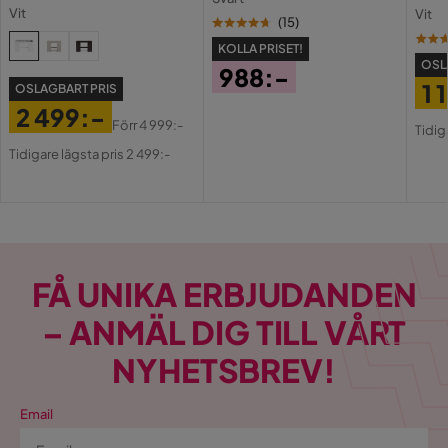
lådor och fack 120 cm
Holl
Vit
Vit
USB-
(
15
)
KOLLA PRISET!
OSL
988:-
1 
OSLAGBART PRIS
Pris
2 499:-
Pri
Or
Förr
4 999:-
Tidig
Pris
Original
Pri
Tidigare lägsta pris 2 499:-
Pris
FÅ UNIKA ERBJUDANDEN
– ANMÄL DIG TILL VÅRT
NYHETSBREV!
Email