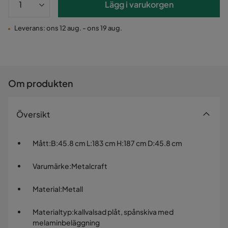
Lägg i varukorgen
Leverans: ons 12 aug. - ons 19 aug.
Om produkten
Översikt
Mått
:
B:45.8 cm L:183 cm H:187 cm D:45.8 cm
Varumärke
:
Metalcraft
Material
:
Metall
Materialtyp
:
kallvalsad plåt, spånskiva med
melaminbeläggning