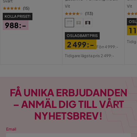
Svart
lådor och fack 120 cm
Holl
Vit
Vit
USB-
(
15
)
(
113
)
KOLLA PRISET!
OSL
988:-
1 
Pris
OSLAGBART PRIS
Pri
Or
Tidig
2 499:-
Pri
Förr
4 999:-
Pris
Original
Tidigare lägsta pris 2 499:-
Pris
FÅ UNIKA ERBJUDANDEN
– ANMÄL DIG TILL VÅRT
NYHETSBREV!
Email