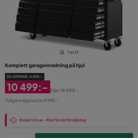
1 av 13
Komplett garageinredning på hjul
DU SPARAR:
4 496:-
10 499:-
Förr
19 999:-
Rabatterat
Original
Tidigare lägsta pris 14 995:-
Pris
Pris
Endast 2 kvar - Risk för slutförsäljning!