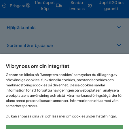
1 års öppet
Snabb
Upp till 20 års
Prisgaranti
köp
leverans
garanti
Hjälp & kontakt
Sortiment & erbjudande
Om Trademax
Vi bryr oss om din integritet
Genom att klicka på "Acceptera cookies" samtycker du till lagring av
nödvändiga cookies, funktionella cookies, prestandacookies och
Vi finns i flera länder
marknadsföringscookies på din enhet. Dessa cookies samlar
information för att förbättra navigeringen på webbplatsen, analysera
webbplatsens användning och bistå i våra marknadsföringsåtgärder för
bland annat personaliserade annonser. Informationen delas med våra
samarbetspartners.
Du kan anpassa dina val och läsa mer om cookies under Inställningar.