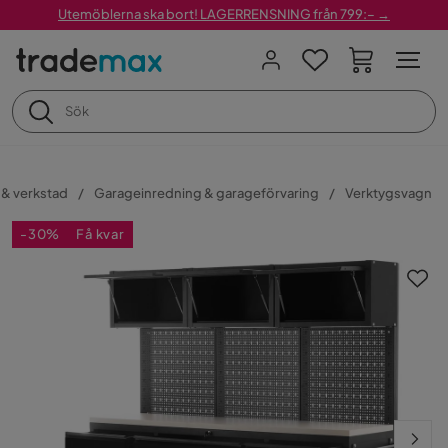
Utemöblerna ska bort! LAGERRENSNING från 799:– →
& verkstad
Garageinredning & garageförvaring
Verktygsvagn
-30%
Få kvar