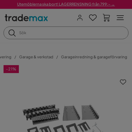
Utemöblerna ska bort! LAGERRENSNING från 799:– →
vering
Garage & verkstad
Garageinredning & garageförvaring
-21%