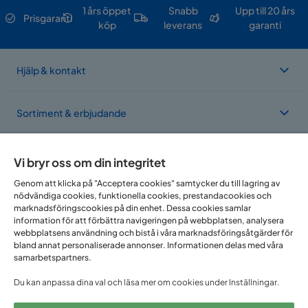
1 års öppet
Snabb
Upp till 20 års
Prisgaranti
köp
leverans
garanti
Hjälp & kontakt
Sortiment & erbjudande
Om Trademax
Vi bryr oss om din integritet
Genom att klicka på "Acceptera cookies" samtycker du till lagring av
nödvändiga cookies, funktionella cookies, prestandacookies och
Vi finns i flera länder
marknadsföringscookies på din enhet. Dessa cookies samlar
information för att förbättra navigeringen på webbplatsen, analysera
webbplatsens användning och bistå i våra marknadsföringsåtgärder för
bland annat personaliserade annonser. Informationen delas med våra
samarbetspartners.
Du kan anpassa dina val och läsa mer om cookies under Inställningar.