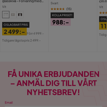
glasskiva - Förvaring med
cm m
Svart
lådor och fack 120 cm
Holl
Vit
Vit
USB-
(
15
)
KOLLA PRISET!
OSL
988:-
1 
OSLAGBART PRIS
Pris
2 499:-
Pri
Or
Förr
4 999:-
Tidig
Pris
Original
Pri
Tidigare lägsta pris 2 499:-
Pris
FÅ UNIKA ERBJUDANDEN
– ANMÄL DIG TILL VÅRT
NYHETSBREV!
Email