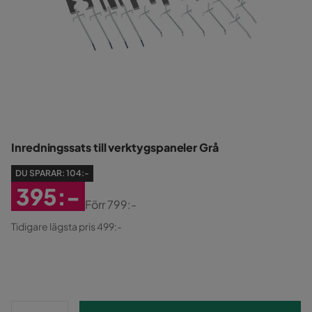
Inredningssats till verktygspaneler Grå
DU SPARAR:
104:-
395:-
Förr
799:-
Rabatterat
Original
Tidigare lägsta pris 499:-
Pris
Pris