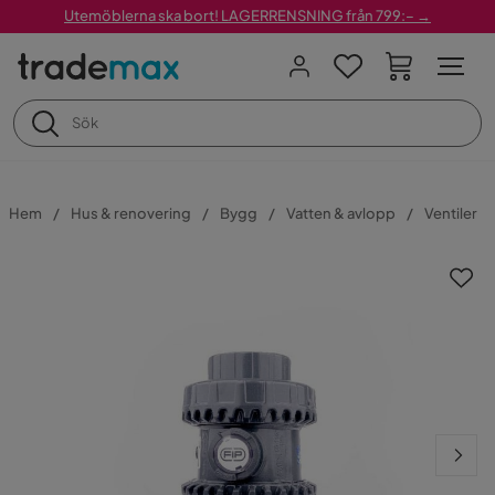
Utemöblerna ska bort! LAGERRENSNING från 799:– →
Hem
Hus & renovering
Bygg
Vatten & avlopp
Ventiler