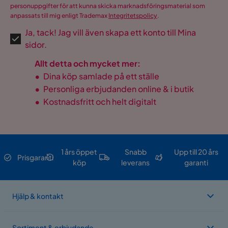
personuppgifter för att kunna skicka marknadsföringsmaterial som
anpassats till mig enligt Trademax
Integritetspolicy
.
Ja, tack! Jag vill även skapa ett konto till Mina
sidor.
Allt detta och mycket mer:
•
Dina köp samlade på ett ställe
•
Personliga erbjudanden online & i butik
•
Kostnadsfritt och helt digitalt
1 års öppet
Snabb
Upp till 20 års
Prisgaranti
köp
leverans
garanti
Hjälp & kontakt
Sortiment & erbjudande