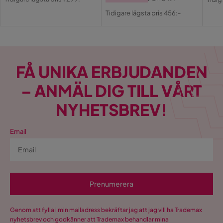
Pris
Pris
Original
Pri
Tidigare lägsta pris 456:-
Pris
FÅ UNIKA ERBJUDANDEN
– ANMÄL DIG TILL VÅRT
NYHETSBREV!
Email
Prenumerera
Genom att fylla i min mailadress bekräftar jag att jag vill ha Trademax
nyhetsbrev och godkänner att Trademax behandlar mina