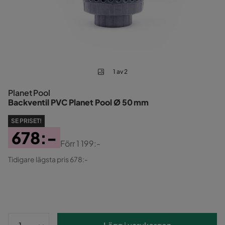
1 av 2
Planet Pool
Backventil PVC Planet Pool Ø 50 mm
SE PRISET!
678:-
Förr
1 199:-
Pris
Original
Tidigare lägsta pris 678:-
Pris