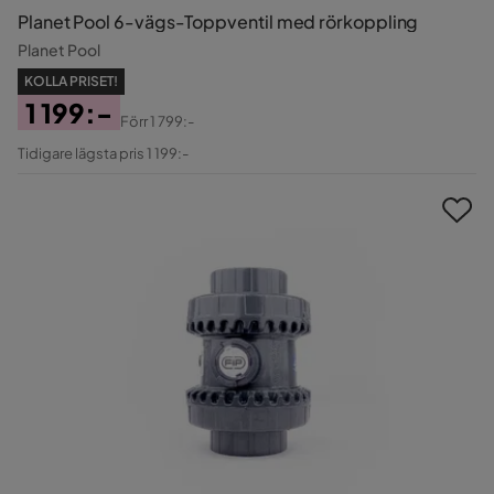
Planet Pool 6-vägs-Toppventil med rörkoppling
Planet Pool
KOLLA PRISET!
1 199:-
Förr
1 799:-
Pris
Original
Tidigare lägsta pris 1 199:-
Pris