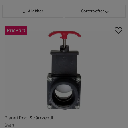
Sortera efter
Alla filter
Sortera efter
Prisvärt
Planet Pool Spärrventil
Svart