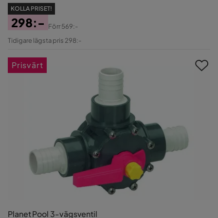
KOLLA PRISET!
298:-
Förr
569:-
Pris
Original
Tidigare lägsta pris 298:-
Pris
Prisvärt
Planet Pool 3-vägsventil