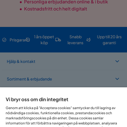
•
Personliga erbjudanden online & i butik
•
Kostnadsfritt och helt digitalt
1 års öppet
Snabb
Upp till 20 års
Prisgaranti
köp
leverans
garanti
Hjälp & kontakt
Sortiment & erbjudande
Om Trademax
Vi bryr oss om din integritet
Genom att klicka på "Acceptera cookies" samtycker du till lagring av
nödvändiga cookies, funktionella cookies, prestandacookies och
Vi finns i flera länder
marknadsföringscookies på din enhet. Dessa cookies samlar
information för att förbättra navigeringen på webbplatsen, analysera