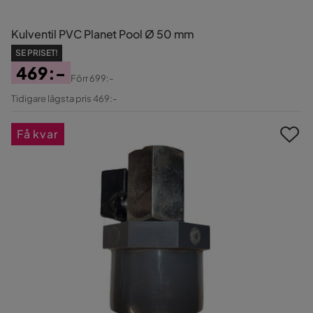
Kulventil PVC Planet Pool Ø 50 mm
SE PRISET!
469:-
Förr
699:-
Pris
Original
Tidigare lägsta pris 469:-
Pris
Få kvar