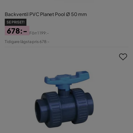
Backventil PVC Planet Pool Ø 50 mm
SE PRISET!
678:-
Förr
1 199:-
Pris
Original
Tidigare lägsta pris 678:-
Pris