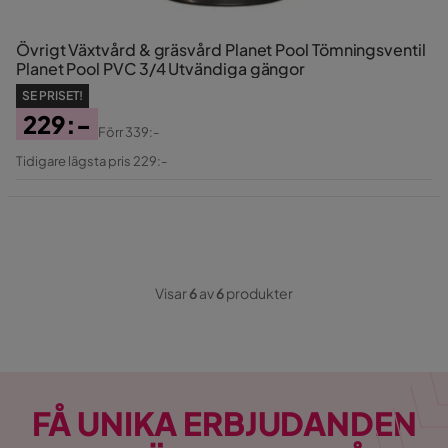
Övrigt Växtvård & gräsvård Planet Pool Tömningsventil
Planet Pool PVC 3/4 Utvändiga gängor
SE PRISET!
229:-
Förr
339:-
Pris
Original
Tidigare lägsta pris 229:-
Pris
Visar
6
av
6
produkter
FÅ UNIKA ERBJUDANDEN