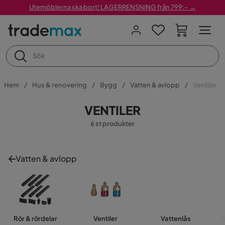
Utemöblerna ska bort! LAGERRENSNING från 799:– →
Hem
Hus & renovering
Bygg
Vatten & avlopp
Ventiler
VENTILER
6 st produkter
Vatten & avlopp
Rör & rördelar
Ventiler
Vattenlås