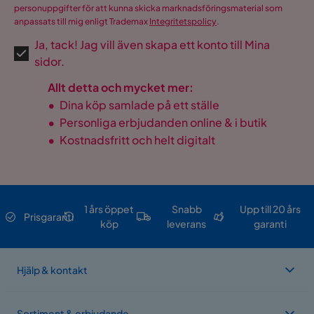
personuppgifter för att kunna skicka marknadsföringsmaterial som
anpassats till mig enligt Trademax
Integritetspolicy
.
Ja, tack! Jag vill även skapa ett konto till Mina
sidor.
Allt detta och mycket mer:
•
Dina köp samlade på ett ställe
•
Personliga erbjudanden online & i butik
•
Kostnadsfritt och helt digitalt
1 års öppet
Snabb
Upp till 20 års
Prisgaranti
köp
leverans
garanti
Hjälp & kontakt
Sortiment & erbjudande