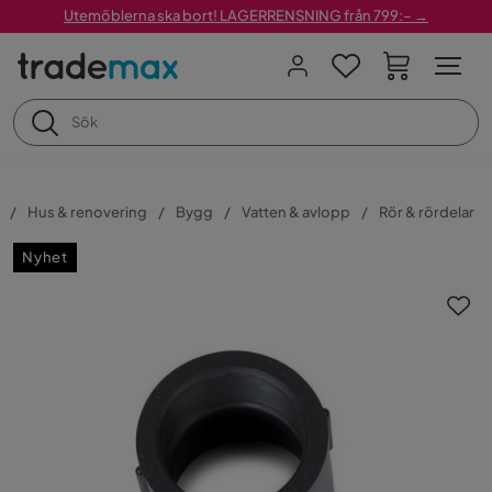
Utemöblerna ska bort! LAGERRENSNING från 799:– →
Hus & renovering
Bygg
Vatten & avlopp
Rör & rördelar
Nyhet