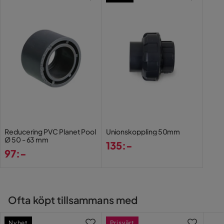
Vill du förenkla din leverans ytterligare? Vi har flera
tilläggstjänster som exempelvis kvällsleverans och
inbärning som du kan välja i kassan. Om inga tillvalstjänster
visas, kan vi tyvärr inte erbjuda dessa för ditt postnummer
och valda produkter.
Läs våra
Köpvillkor
för mer information.
Reducering PVC Planet Pool
Unionskoppling 50mm
Ø 50 - 63 mm
135:-
97:-
Pris
Pris
Ofta köpt tillsammans med
Nyhet
Prisvärt