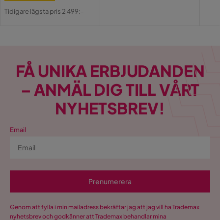
Pris
Original
Tidigare lägsta pris 2 499:-
Pris
FÅ UNIKA ERBJUDANDEN
– ANMÄL DIG TILL VÅRT
NYHETSBREV!
Email
Prenumerera
Genom att fylla i min mailadress bekräftar jag att jag vill ha Trademax
nyhetsbrev och godkänner att Trademax behandlar mina