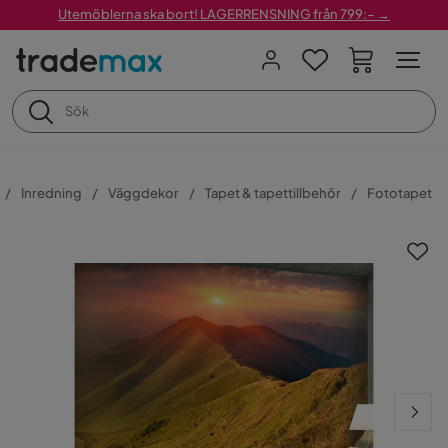
Utemöblerna ska bort! LAGERRENSNING från 799:– →
Inredning
Väggdekor
Tapet & tapettillbehör
Fototapet