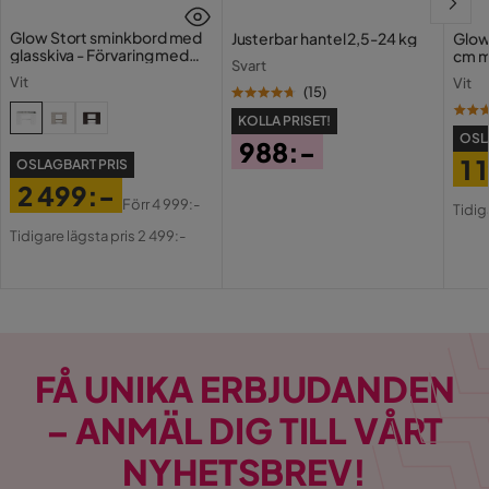
Glow Stort sminkbord med
Justerbar hantel 2,5-24 kg
Glow
glasskiva - Förvaring med
cm m
Svart
lådor och fack 120 cm
Holl
Vit
Vit
USB-
(
15
)
KOLLA PRISET!
OSL
988:-
1 
OSLAGBART PRIS
Pris
2 499:-
Pri
Or
Förr
4 999:-
Tidig
Pris
Original
Pri
Tidigare lägsta pris 2 499:-
Pris
FÅ UNIKA ERBJUDANDEN
– ANMÄL DIG TILL VÅRT
NYHETSBREV!