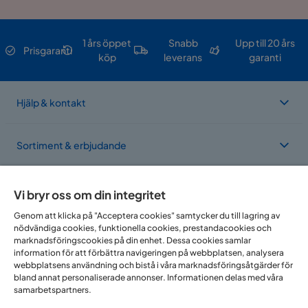
1 års öppet
Snabb
Upp till 20 års
Prisgaranti
köp
leverans
garanti
Hjälp & kontakt
Sortiment & erbjudande
Om Trademax
Vi bryr oss om din integritet
Genom att klicka på "Acceptera cookies" samtycker du till lagring av
nödvändiga cookies, funktionella cookies, prestandacookies och
Vi finns i flera länder
marknadsföringscookies på din enhet. Dessa cookies samlar
information för att förbättra navigeringen på webbplatsen, analysera
webbplatsens användning och bistå i våra marknadsföringsåtgärder för
bland annat personaliserade annonser. Informationen delas med våra
samarbetspartners.