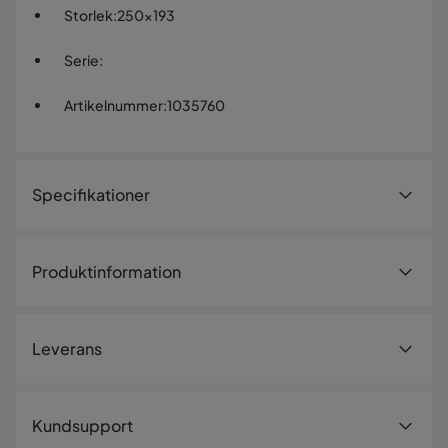
Storlek
:
250x193
Serie
:
Artikelnummer
:
1035760
Specifikationer
Artikelnummer:
1035760
Produktinformation
Storlek
Höjd
193 cm
Leverans
Bredd
250 cm
Storlek
250x193
Leveranssätt
Kundsupport