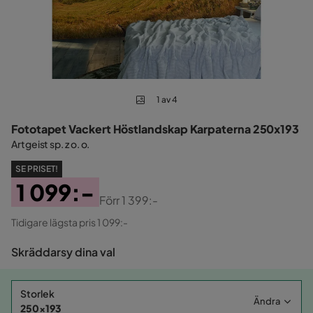
1 av 4
Fototapet Vackert Höstlandskap Karpaterna 250x193
Artgeist sp. z o. o.
SE PRISET!
1 099:-
Förr
1 399:-
Pris
Original
Tidigare lägsta pris 1 099:-
Pris
Skräddarsy dina val
Storlek
Ändra
250x193