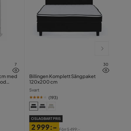
7
30
Hasin
 cm med
Billingen Komplett Sängpaket
ood
120x200 cm
Traver
Svart
(
193
)
SE PR
OSLAGBART PRIS
99
2 999:-
Pris
Ori
Förr
5 499:-