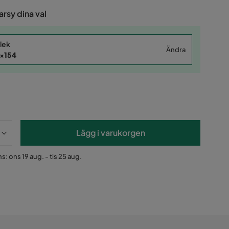
rsy dina val
lek
Ändra
x154
Lägg i varukorgen
s: ons 19 aug. - tis 25 aug.