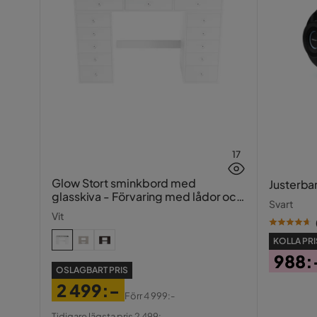
17
Glow Stort sminkbord med
Justerba
glasskiva - Förvaring med lådor och
Svart
fack 120 cm
Vit
KOLLA PRI
988:
OSLAGBART PRIS
Pris
2 499:-
Förr
4 999:-
Pris
Original
Tidigare lägsta pris 2 499:-