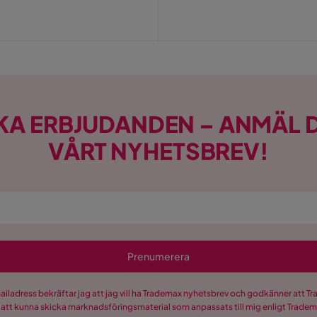
KA ERBJUDANDEN – ANMÄL D
VÅRT NYHETSBREV!
Prenumerera
mailadress bekräftar jag att jag vill ha Trademax nyhetsbrev och godkänner att 
 att kunna skicka marknadsföringsmaterial som anpassats till mig enligt Trade