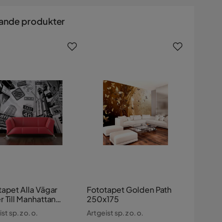
ande produkter
tapet Alla Vägar
Fototapet Golden Path
 Till Manhattan
250x175
193
st sp. z o. o.
Artgeist sp. z o. o.