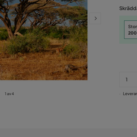
Pris
Skrädda
Stor
200
Leveran
1 av 4