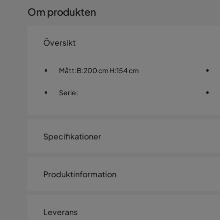
Om produkten
Översikt
Mått
:
B:200 cm H:154 cm
Serie
:
Specifikationer
Artikelnummer:
1035775
Produktinformation
Storlek
Höjd
154 cm
Leverans
Bredd
200 cm