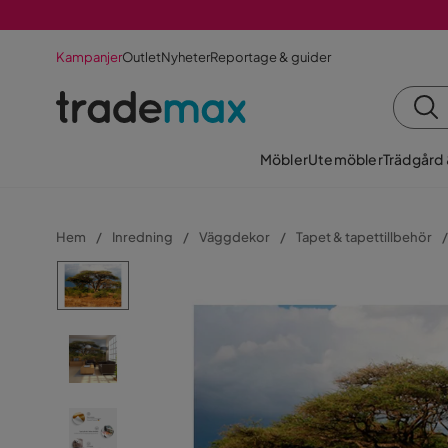
Kampanjer
Outlet
Nyheter
Reportage & guider
Möbler
Utemöbler
Trädgård
Hem
Inredning
Väggdekor
Tapet & tapettillbehör