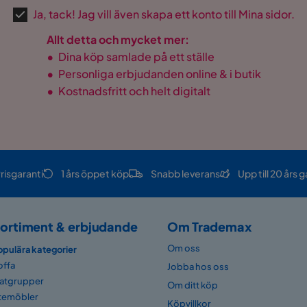
Ja, tack! Jag vill även skapa ett konto till Mina sidor.
Allt detta och mycket mer:
•
Dina köp samlade på ett ställe
•
Personliga erbjudanden online & i butik
•
Kostnadsfritt och helt digitalt
risgaranti
1 års öppet köp
Snabb leverans
Upp till 20 års g
ortiment & erbjudande
Om Trademax
Om oss
opulära kategorier
offa
Jobba hos oss
atgrupper
Om ditt köp
temöbler
Köpvillkor