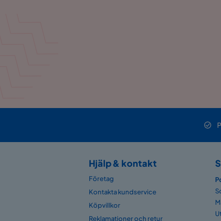
P
Hjälp & kontakt
S
Företag
P
S
Kontakta kundservice
M
Köpvillkor
U
Reklamationer och retur