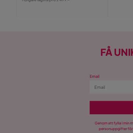
Pris
FÅ UNI
Email
Genom att fylla i min 
personuppgifter för