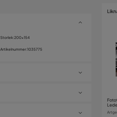
Likn
Storlek
:
200x154
Artikelnummer
:
1035775
Foto
Leder
250x
Artgei