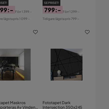
ISET!
SE PRISET!
099:-
799:-
Förr
1 399:-
Förr
1 299:-
s
ginal
Pris
Original
re lägsta pris 1 099:-
Tidigare lägsta pris 799:-
s
Pris
tapet Maskros
Fototapet Dark
sporteras Av Vinden
Intersection 350x245