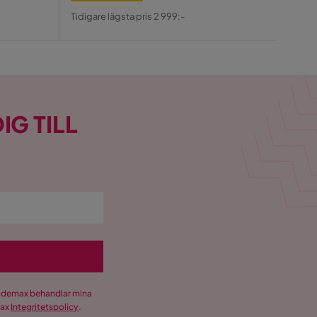
Tidiga
Pris
Original
Pris
Tidigare lägsta pris 2 999:-
Pris
IG TILL
Trademax behandlar mina
max
Integritetspolicy
.