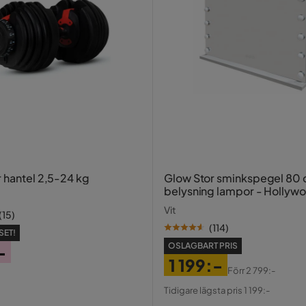
r hantel 2,5-24 kg
Glow Stor sminkspegel 80
belysning lampor - Hollyw
spegel med USB-charging
Vit
(
15
)
(
114
)
SET!
OSLAGBART PRIS
-
1 199:-
Förr
2 799:-
Pris
Original
Tidigare lägsta pris 1 199:-
Pris