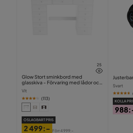
25
Glow Stort sminkbord med
Justerba
glasskiva - Förvaring med lådor och
Svart
fack 120 cm
Vit
(
113
)
KOLLA PRI
988:
Pris
OSLAGBART PRIS
2 499:-
Förr
4 999:-