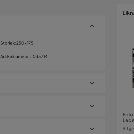
Likn
Storlek
:
250x175
Artikelnummer
:
1035714
Foto
Leder
250x
Artgei