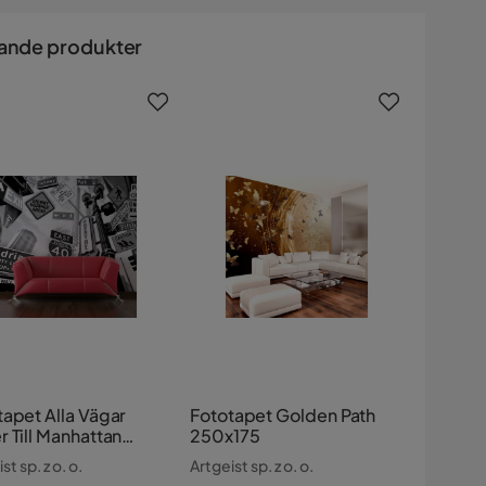
ande produkter
tapet Alla Vägar
Fototapet Golden Path
 Till Manhattan
250x175
193
st sp. z o. o.
Artgeist sp. z o. o.