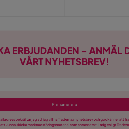
KA ERBJUDANDEN – ANMÄL D
VÅRT NYHETSBREV!
Prenumerera
mailadress bekräftar jag att jag vill ha Trademax nyhetsbrev och godkänner att 
 att kunna skicka marknadsföringsmaterial som anpassats till mig enligt Trade