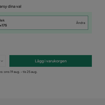
rsy dina val
lek
Ändra
x175
Lägg i varukorgen
s: ons 19 aug. - tis 25 aug.