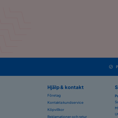
P
Hjälp & kontakt
S
Företag
P
S
Kontakta kundservice
M
Köpvillkor
U
Reklamationer och retur