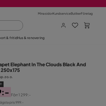
Mina sidor
Kundservice
Butiker
Företag
ort & fritid
Hus & renovering
apet Elephant In The Clouds Black And
 250x175
p. z o. o.
T!
9:-
Förr
1 299:-
ginal
lägsta pris 999:-