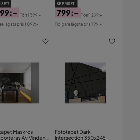
ISET!
SE PRISET!
099:-
799:-
Förr
1 399:-
Förr
1 299:-
s
ginal
Pris
Original
re lägsta pris 1 099:-
Tidigare lägsta pris 799:-
s
Pris
tapet Maskros
Fototapet Dark
sporteras Av Vinden
Intersection 350x245