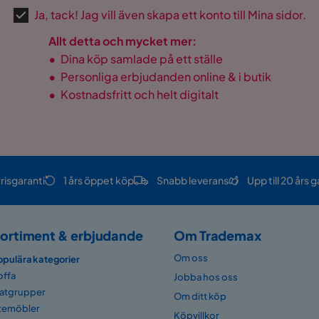
Ja, tack! Jag vill även skapa ett konto till Mina sidor.
Allt detta och mycket mer:
•
Dina köp samlade på ett ställe
•
Personliga erbjudanden online & i butik
•
Kostnadsfritt och helt digitalt
risgaranti
1 års öppet köp
Snabb leverans
Upp till 20 års g
ortiment & erbjudande
Om Trademax
Om oss
opulära kategorier
offa
Jobba hos oss
atgrupper
Om ditt köp
temöbler
Köpvillkor