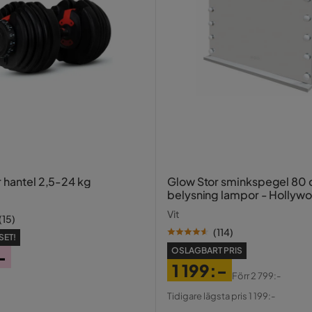
r hantel 2,5-24 kg
Glow Stor sminkspegel 80
belysning lampor - Hollyw
spegel med USB-charging
Vit
(
15
)
(
114
)
SET!
OSLAGBART PRIS
-
1 199:-
Förr
2 799:-
Pris
Original
Tidigare lägsta pris 1 199:-
Pris