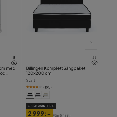
8
26
Lucy
 cm med
Billingen Komplett Sängpaket
ood
120x200 cm
Greig
Svart
(
195
)
SE PR
OSLAGBART PRIS
39
2 999:-
Pris
Ori
Förr
5 499:-