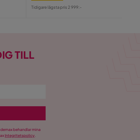
Tidiga
Pris
Original
Pris
Tidigare lägsta pris 2 999:-
Pris
IG TILL
Trademax behandlar mina
max
Integritetspolicy
.