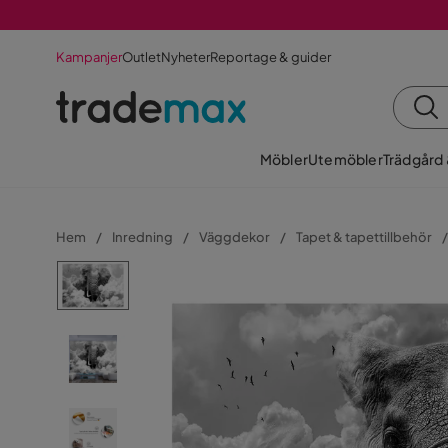
Kampanjer
Outlet
Nyheter
Reportage & guider
Möbler
Utemöbler
Trädgård
Hem
Inredning
Väggdekor
Tapet & tapettillbehör