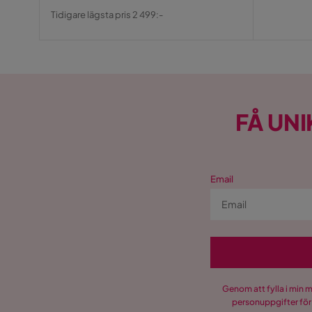
Pris
Original
Tidigare lägsta pris 2 499:-
Pris
FÅ UNI
Email
Genom att fylla i min 
personuppgifter för