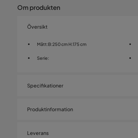
Om produkten
Översikt
Mått
:
B:250 cm H:175 cm
Serie
:
Specifikationer
Artikelnummer:
1035714
Produktinformation
Storlek
Höjd
175 cm
Leverans
Bredd
250 cm