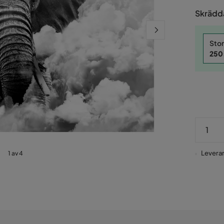
Pris
Skrädda
Stor
250
Leveran
1 av 4