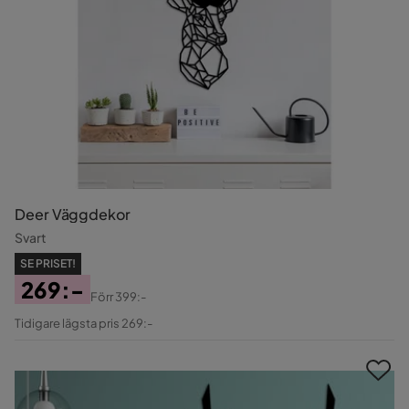
Deer Väggdekor
Svart
SE PRISET!
269:-
Förr
399:-
Pris
Original
Tidigare lägsta pris 269:-
Pris