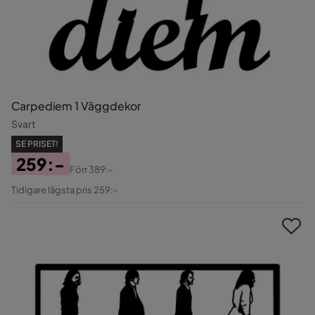
Carpediem 1 Väggdekor
Svart
SE PRISET!
259:-
Förr
389:-
Pris
Original
Tidigare lägsta pris 259:-
Pris