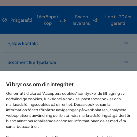
1 års öppet
Snabb
Upp till 20 års
Prisgaranti
köp
leverans
garanti
Hjälp & kontakt
Sortiment & erbjudande
Om Trademax
Vi bryr oss om din integritet
Genom att klicka på "Acceptera cookies" samtycker du till lagring av
nödvändiga cookies, funktionella cookies, prestandacookies och
Vi finns i flera länder
marknadsföringscookies på din enhet. Dessa cookies samlar
information för att förbättra navigeringen på webbplatsen, analysera
webbplatsens användning och bistå i våra marknadsföringsåtgärder för
bland annat personaliserade annonser. Informationen delas med våra
samarbetspartners.