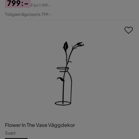
799:-
Förr
1 199:-
Pris
Original
Tidigare lägsta pris 799:-
Pris
Flower In The Vase Väggdekor
Svart