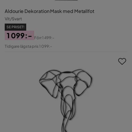
Aldourie Dekoration Mask med Metallfot
Vit/Svart
SE PRISET!
1 099:-
Förr
1 499:-
Pris
Original
Tidigare lägsta pris 1 099:-
Pris