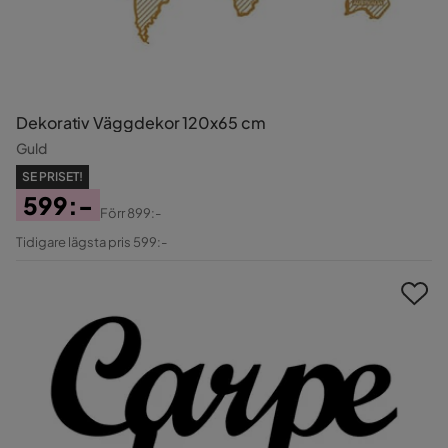
Dekorativ Väggdekor 120x65 cm
Guld
SE PRISET!
599:-
Förr
899:-
Pris
Original
Tidigare lägsta pris 599:-
Pris