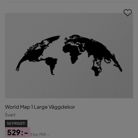
Pris
World Map 1 Large Väggdekor
Svart
SE PRISET!
529:-
Förr
799:-