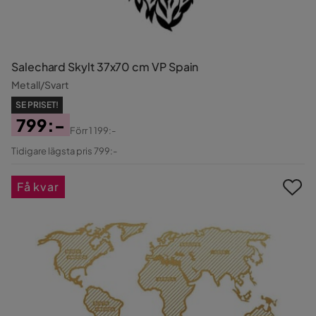
Salechard Skylt 37x70 cm VP Spain
Metall/Svart
SE PRISET!
799:-
Förr
1 199:-
Pris
Original
Tidigare lägsta pris 799:-
Pris
Få kvar