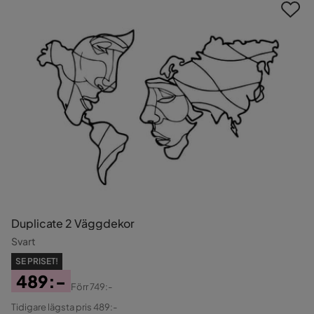
Duplicate 2 Väggdekor
Svart
SE PRISET!
489:-
Förr
749:-
Pris
Original
Tidigare lägsta pris 489:-