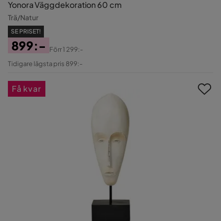
Yonora Väggdekoration 60 cm
Trä/Natur
SE PRISET!
899:-
Förr
1 299:-
Pris
Original
Tidigare lägsta pris 899:-
Pris
Få kvar