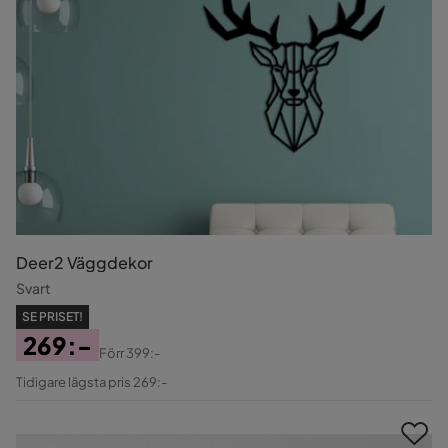
Deer2 Väggdekor
Svart
SE PRISET!
269:-
Förr
399:-
Pris
Original
Tidigare lägsta pris 269:-
Pris