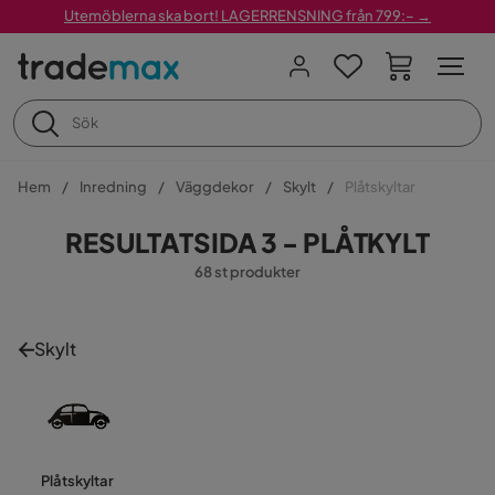
Utemöblerna ska bort! LAGERRENSNING från 799:– →
Hem
Inredning
Väggdekor
Skylt
Plåtskyltar
RESULTATSIDA 3 - PLÅTKYLT
68 st produkter
Skylt
Plåtskyltar