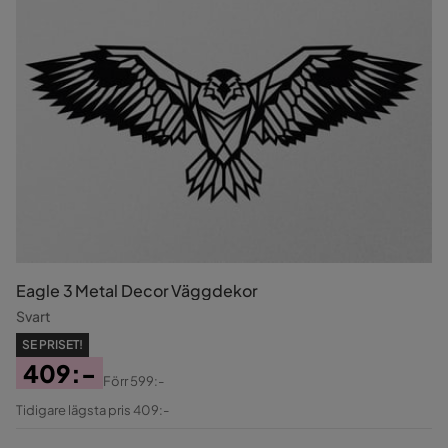
Eagle 3 Metal Decor Väggdekor
Svart
SE PRISET!
409:-
Förr
599:-
Pris
Original
Tidigare lägsta pris 409:-
Pris