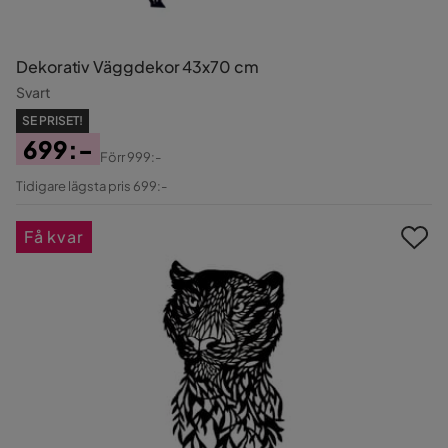
Dekorativ Väggdekor 43x70 cm
Svart
SE PRISET!
699:-
Förr
999:-
Pris
Original
Tidigare lägsta pris 699:-
Pris
Få kvar