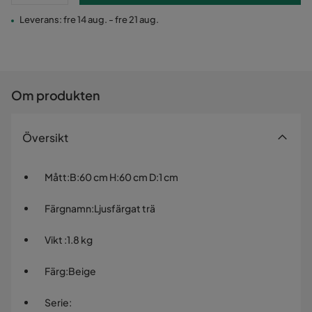
Leverans: fre 14 aug. - fre 21 aug.
Om produkten
Översikt
Mått
:
B:60 cm H:60 cm D:1 cm
Färgnamn
:
Ljusfärgat trä
Vikt
:
1.8 kg
Färg
:
Beige
Serie
: