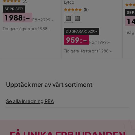
(
2
)
Lyfco
SE PRISET!
(
8
)
SE P
1 988:-
1 
Förr
2 799:-
Pris
Original
Pri
Or
Tidigare lägsta pris 1 988:-
DU SPARAR:
329:-
Pris
Tidig
Pri
959:-
Förr
1 999:-
Rabatterat
Original
Tidigare lägsta pris 1 288:-
Pris
Pris
Upptäck mer av vårt sortiment
Se alla Inredning REA