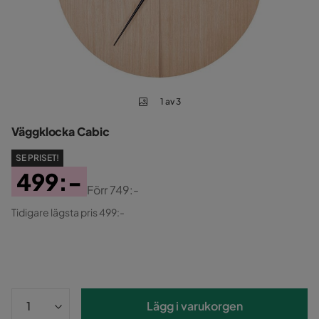
1 av 3
Väggklocka Cabic
SE PRISET!
499:-
Förr
749:-
Pris
Original
Tidigare lägsta pris 499:-
Pris
Lägg i varukorgen