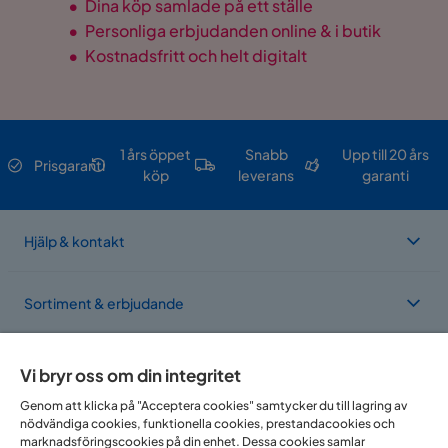
•
Dina köp samlade på ett ställe
•
Personliga erbjudanden online & i butik
•
Kostnadsfritt och helt digitalt
1 års öppet
Snabb
Upp till 20 års
Prisgaranti
köp
leverans
garanti
Hjälp & kontakt
Sortiment & erbjudande
Om Trademax
Vi bryr oss om din integritet
Genom att klicka på "Acceptera cookies" samtycker du till lagring av
nödvändiga cookies, funktionella cookies, prestandacookies och
Vi finns i flera länder
marknadsföringscookies på din enhet. Dessa cookies samlar