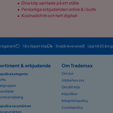
•
Dina köp samlade på ett ställe
•
Personliga erbjudanden online & i butik
•
Kostnadsfritt och helt digitalt
risgaranti
1 års öppet köp
Snabb leverans
Upp till 20 års g
ortiment & erbjudande
Om Trademax
Om oss
opulära kategorier
offa
Jobba hos oss
atgrupper
Om ditt köp
temöbler
Köpvillkor
ontinentalsäng
Integritetspolicy
opulära varumärken
Cookiepolicy
lla varumärken