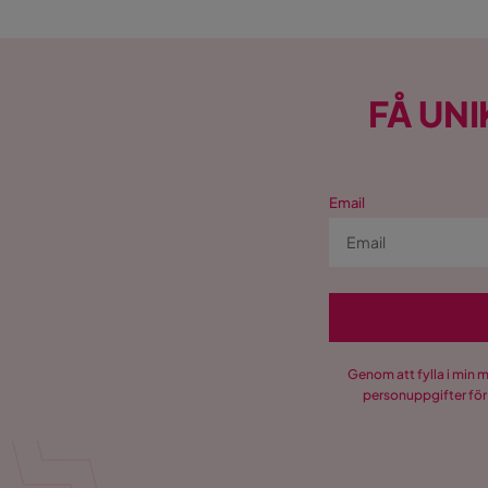
FÅ UNI
Email
Genom att fylla i min 
personuppgifter för