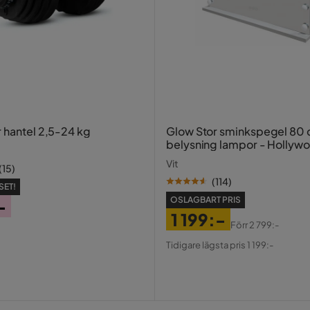
r hantel 2,5-24 kg
Glow Stor sminkspegel 80
belysning lampor - Hollyw
spegel med USB-charging
Vit
(
15
)
(
114
)
SET!
OSLAGBART PRIS
-
1 199:-
Förr
2 799:-
Pris
Original
Tidigare lägsta pris 1 199:-
Pris