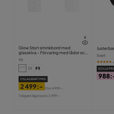
8
Glow Stort sminkbord med
Justerba
glasskiva - Förvaring med lådor och
Svart
fack 120 cm
Vit
KOLLA PRI
988:
OSLAGBART PRIS
Pris
2 499:-
Förr
4 999:-
Pris
Original
Tidigare lägsta pris 2 499:-
Pris