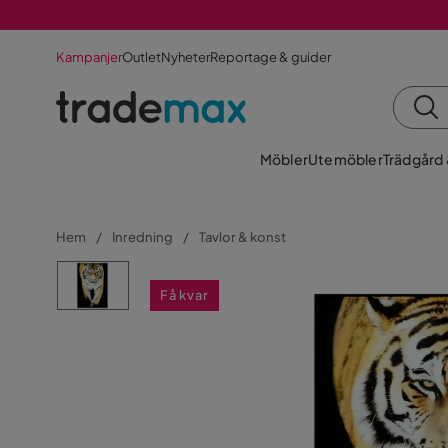
Kampanjer
Outlet
Nyheter
Reportage & guider
Möbler
Utemöbler
Trädgård
Hem
Inredning
Tavlor & konst
Få kvar