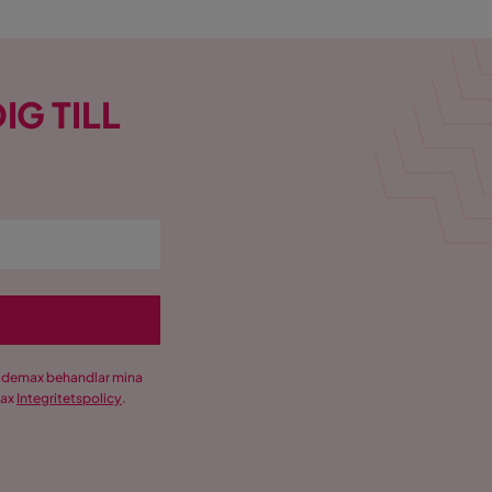
IG TILL
Trademax behandlar mina
max
Integritetspolicy
.