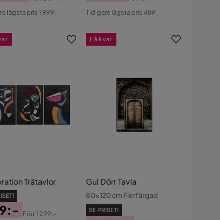
s
ginal
Pris
Original
re lägsta pris 1 999:-
Tidigare lägsta pris 489:-
s
Pris
var
Få kvar
ration Trätavlor
Gul Dörr Tavla
80x120 cm Flerfärgad
ISET!
9:-
SE PRISET!
Förr
1 299:-