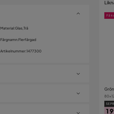
Likn
Få k
Material
:
Glas,Trä
Färgnamn
:
Flerfärgad
Artikelnummer
:
1477300
Grön
80x12
SE PR
1 