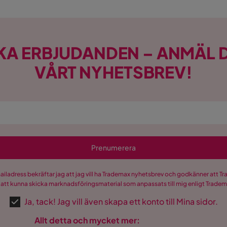
KA ERBJUDANDEN – ANMÄL D
VÅRT NYHETSBREV!
Prenumerera
mailadress bekräftar jag att jag vill ha Trademax nyhetsbrev och godkänner att 
 att kunna skicka marknadsföringsmaterial som anpassats till mig enligt Trade
Ja, tack! Jag vill även skapa ett konto till Mina sidor.
Allt detta och mycket mer: