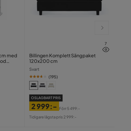
7
Hasin
 cm med
Billingen Komplett Sängpaket
ood
120x200 cm
Traver
Svart
(
195
)
SE PR
OSLAGBART PRIS
99
2 999:-
Pris
Ori
Förr
5 499:-
Tidiga
Pris
Original
Pris
Tidigare lägsta pris 2 999:-
Pris