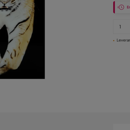
En
Leveran