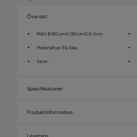
Översikt
Mått
:
B:80 cm H:120 cm D:0.4 cm
Materialtyp
:
Trä,Glas
Serie
:
Specifikationer
Artikelnummer:
1477300
Produktinformation
Storlek
Höjd
120 cm
Leverans