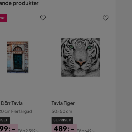
ande produkter
var
 Dörr Tavla
Tavla Tiger
0 cm Flerfärgad
50x50 cm
ISET!
SE PRISET!
999:-
489:-
Förr
2 599:-
Förr
649:-