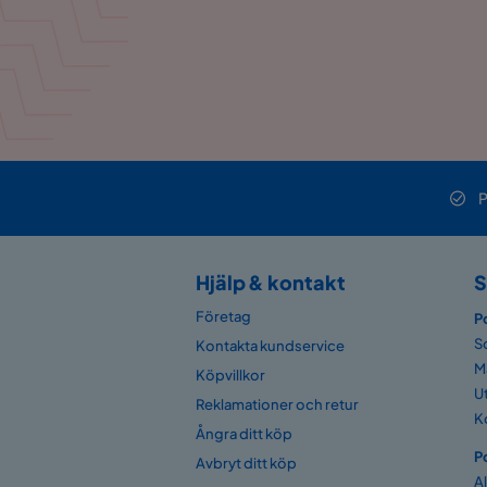
P
Hjälp & kontakt
S
Företag
P
S
Kontakta kundservice
M
Köpvillkor
U
Reklamationer och retur
K
Ångra ditt köp
P
Avbryt ditt köp
A