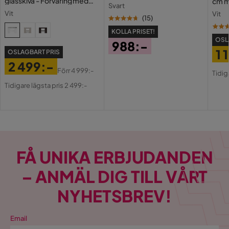
glasskiva - Förvaring med
cm m
Svart
lådor och fack 120 cm
Holl
Vit
Vit
USB-
(
15
)
KOLLA PRISET!
OSL
988:-
1 
OSLAGBART PRIS
Pris
2 499:-
Pri
Or
Förr
4 999:-
Tidig
Pris
Original
Pri
Tidigare lägsta pris 2 499:-
Pris
FÅ UNIKA ERBJUDANDEN
– ANMÄL DIG TILL VÅRT
NYHETSBREV!
Email