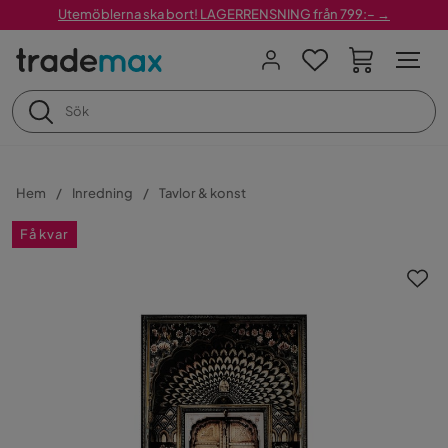
Utemöblerna ska bort! LAGERRENSNING från 799:– →
Hem
Inredning
Tavlor & konst
Få kvar