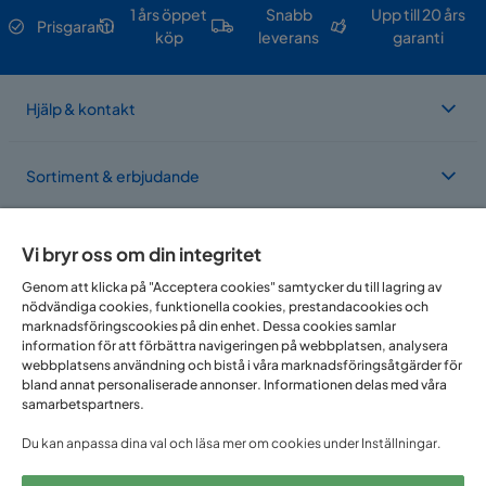
1 års öppet
Snabb
Upp till 20 års
Prisgaranti
köp
leverans
garanti
Hjälp & kontakt
Sortiment & erbjudande
Om Trademax
Vi bryr oss om din integritet
Genom att klicka på "Acceptera cookies" samtycker du till lagring av
nödvändiga cookies, funktionella cookies, prestandacookies och
Vi finns i flera länder
marknadsföringscookies på din enhet. Dessa cookies samlar
information för att förbättra navigeringen på webbplatsen, analysera
webbplatsens användning och bistå i våra marknadsföringsåtgärder för
bland annat personaliserade annonser. Informationen delas med våra
samarbetspartners.
Du kan anpassa dina val och läsa mer om cookies under Inställningar.