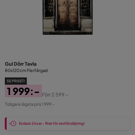
Gul Dörr Tavla
80x120 cm Flerfärgad
SE PRISET!
1 999:-
Förr
2 599:-
Pris
Original
Tidigare lägsta pris 1 999:-
Pris
Endast 2 kvar - Risk för slutförsäljning!