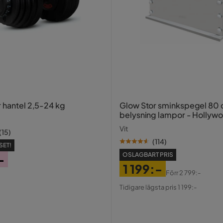
r hantel 2,5-24 kg
Glow Stor sminkspegel 80
belysning lampor - Hollyw
spegel med USB-charging
Vit
(
15
)
(
114
)
SET!
OSLAGBART PRIS
-
1 199:-
Förr
2 799:-
Pris
Original
Tidigare lägsta pris 1 199:-
Pris