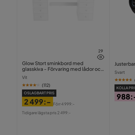
29
Glow Stort sminkbord med
Justerba
glasskiva - Förvaring med lådor och
Svart
fack 120 cm
Vit
(
112
)
KOLLA PRI
OSLAGBART PRIS
988:
2 499:-
Pris
Förr
4 999:-
Pris
Original
Tidigare lägsta pris 2 499:-
Pris