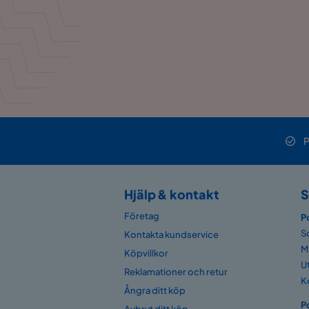
P
Hjälp & kontakt
S
Företag
P
S
Kontakta kundservice
M
Köpvillkor
U
Reklamationer och retur
K
Ångra ditt köp
P