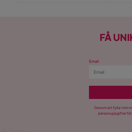
FÅ UNI
Email
Genom att fylla i min 
personuppgifter för