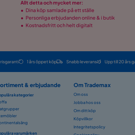
Allt detta och mycket mer:
•
Dina köp samlade på ett ställe
•
Personliga erbjudanden online & i butik
•
Kostnadsfritt och helt digitalt
risgaranti
1 års öppet köp
Snabb leverans
Upp till 20 års g
ortiment & erbjudande
Om Trademax
Om oss
opulära kategorier
offa
Jobba hos oss
atgrupper
Om ditt köp
temöbler
Köpvillkor
ontinentalsäng
Integritetspolicy
opulära varumärken