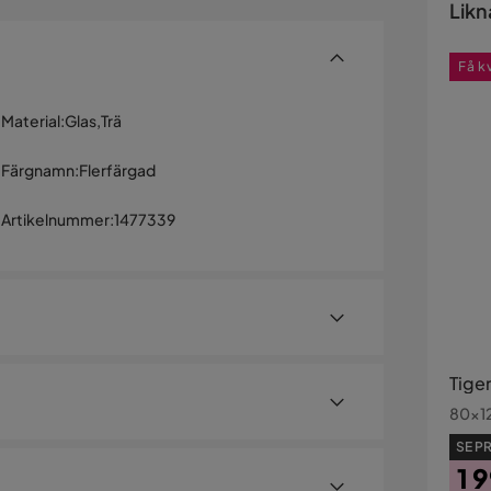
Likn
Få k
Material
:
Glas,Trä
Färgnamn
:
Flerfärgad
Artikelnummer
:
1477339
Tiger
80x12
SE PR
1 