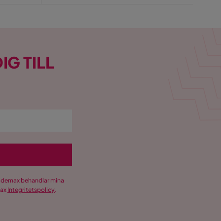
IG TILL
Trademax behandlar mina
max
Integritetspolicy
.