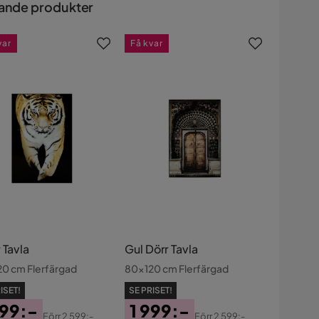
ande produkter
var
Få kvar
 Tavla
Gul Dörr Tavla
0 cm Flerfärgad
80x120 cm Flerfärgad
ISET!
SE PRISET!
999:-
1 999:-
Förr
2 599:-
Förr
2 599:-