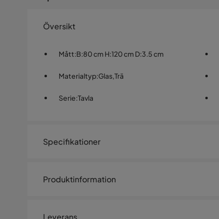
Översikt
Mått
:
B:80 cm H:120 cm D:3.5 cm
Materialtyp
:
Glas,Trä
Serie
:
Tavla
Specifikationer
Artikelnummer:
1477339
Produktinformation
Storlek
Höjd
120 cm
Leverans