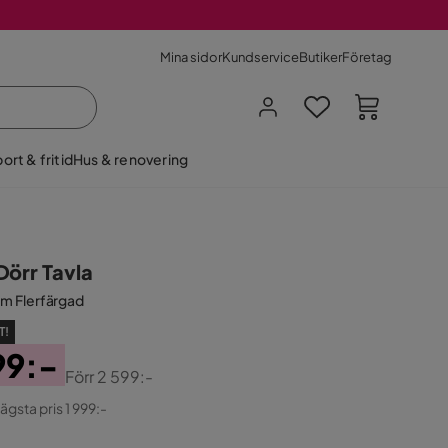
Mina sidor
Kundservice
Butiker
Företag
ort & fritid
Hus & renovering
Dörr Tavla
m Flerfärgad
T!
99:-
Förr
2 599:-
ginal
lägsta pris 1 999:-