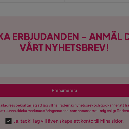
KA ERBJUDANDEN – ANMÄL D
VÅRT NYHETSBREV!
Prenumerera
mailadress bekräftar jag att jag vill ha Trademax nyhetsbrev och godkänner att 
 att kunna skicka marknadsföringsmaterial som anpassats till mig enligt Trade
Ja, tack! Jag vill även skapa ett konto till Mina sidor.