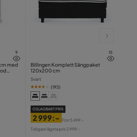
9
15
Lucy
 cm med
Billingen Komplett Sängpaket
ood
120x200 cm
Greig
Svart
(
193
)
SE PR
OSLAGBART PRIS
39
2 999:-
Pris
Ori
Förr
5 499:-
Tidiga
Pris
Original
Pris
Tidigare lägsta pris 2 999:-
Pris