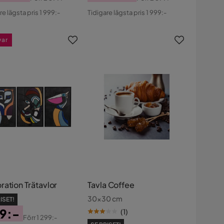
s
ginal
Pris
Original
re lägsta pris 1 999:-
Tidigare lägsta pris 1 999:-
s
Pris
var
ration Trätavlor
Tavla Coffee
30x30 cm
ISET!
9:-
(
1
)
Förr
1 299:-