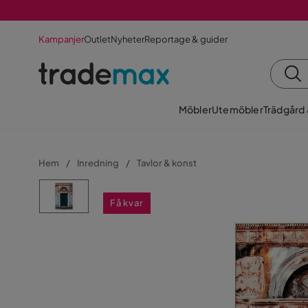
Kampanjer
Outlet
Nyheter
Reportage & guider
Möbler
Utemöbler
Trädgård
Hem
Inredning
Tavlor & konst
Få kvar