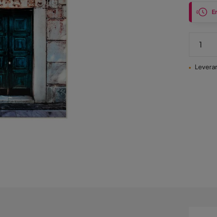
En
Leveran