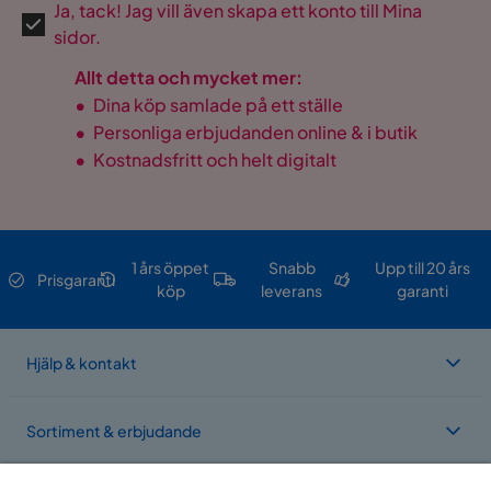
Ja, tack! Jag vill även skapa ett konto till Mina
sidor.
Allt detta och mycket mer:
•
Dina köp samlade på ett ställe
•
Personliga erbjudanden online & i butik
•
Kostnadsfritt och helt digitalt
1 års öppet
Snabb
Upp till 20 års
Prisgaranti
köp
leverans
garanti
Hjälp & kontakt
Sortiment & erbjudande