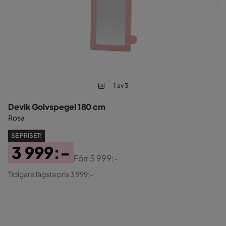
1 av 3
Devik Golvspegel 180 cm
Rosa
SE PRISET!
3 999:-
Förr
5 999:-
Pris
Original
Tidigare lägsta pris 3 999:-
Pris