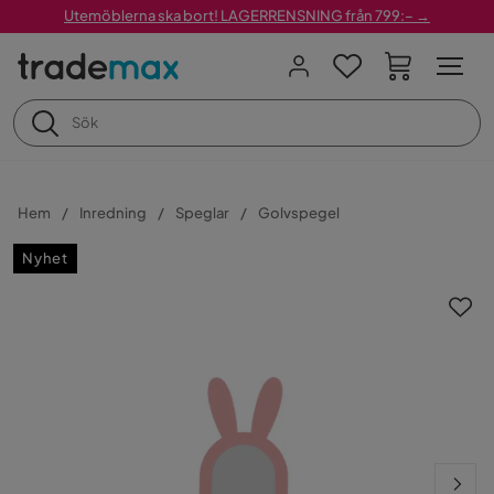
Utemöblerna ska bort! LAGERRENSNING från 799:– →
Hem
Inredning
Speglar
Golvspegel
Nyhet