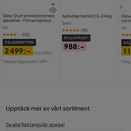
16
Glow Stort sminkbord med
Justerbar hantel 2,5-24 kg
Glow
glasskiva - Förvaring med
cm m
Svart
lådor och fack 120 cm
Holl
Vit
Vit
USB-
(
15
)
(
112
)
KOLLA PRISET!
OSLAGBART PRIS
OSL
988:-
2 499:-
1 
Pris
Förr
4 999:-
Pris
Original
Pri
Or
Tidigare lägsta pris 2 499:-
Tidig
Pris
Pri
Upptäck mer av vårt sortiment
Se alla Rektangulär spegel