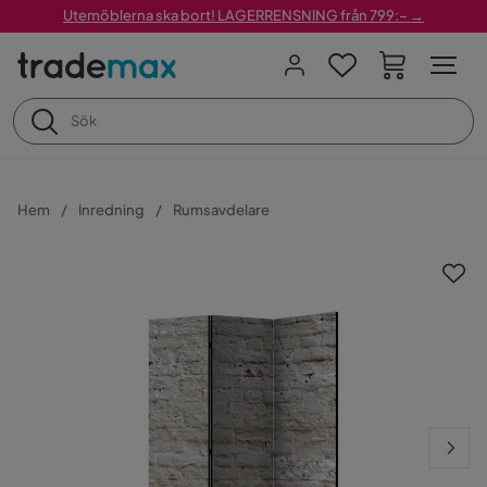
Utemöblerna ska bort! LAGERRENSNING från 799:– →
Hem
Inredning
Rumsavdelare