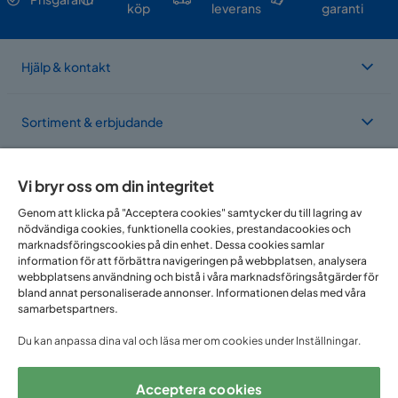
köp
leverans
garanti
Hjälp & kontakt
Sortiment & erbjudande
Om Trademax
Vi bryr oss om din integritet
Genom att klicka på "Acceptera cookies" samtycker du till lagring av
nödvändiga cookies, funktionella cookies, prestandacookies och
Vi finns i flera länder
marknadsföringscookies på din enhet. Dessa cookies samlar
information för att förbättra navigeringen på webbplatsen, analysera
webbplatsens användning och bistå i våra marknadsföringsåtgärder för
bland annat personaliserade annonser. Informationen delas med våra
samarbetspartners.
Du kan anpassa dina val och läsa mer om cookies under Inställningar.
Acceptera cookies