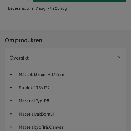
Leverans: ons 19 aug. - tis 25 aug.
Om produkten
Översikt
Mått
:
B:135 cm H:172 cm
Storlek
:
135x172
Material
:
Tyg,Trä
Materialval
:
Bomull
Materialtyp
:
Trä,Canvas