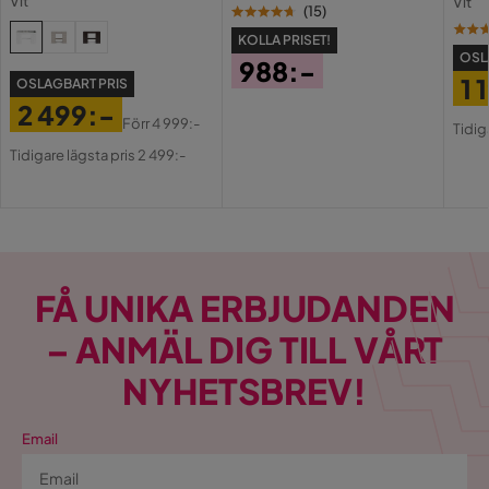
Vit
Vit
USB-
(
15
)
KOLLA PRISET!
OSL
988:-
1 
OSLAGBART PRIS
Pris
2 499:-
Pri
Or
Förr
4 999:-
Tidig
Pris
Original
Pri
Tidigare lägsta pris 2 499:-
Pris
FÅ UNIKA ERBJUDANDEN
– ANMÄL DIG TILL VÅRT
NYHETSBREV!
Email