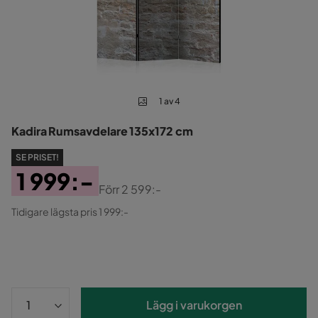
1 av 4
Kadira Rumsavdelare 135x172 cm
SE PRISET!
1 999:-
Förr
2 599:-
Pris
Original
Tidigare lägsta pris 1 999:-
Pris
Lägg i varukorgen