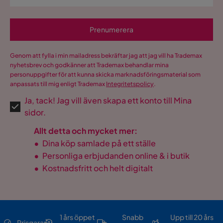
Prenumerera
Genom att fylla i min mailadress bekräftar jag att jag vill ha Trademax
nyhetsbrev och godkänner att Trademax behandlar mina
personuppgifter för att kunna skicka marknadsföringsmaterial som
anpassats till mig enligt Trademax
Integritetspolicy
.
Ja, tack! Jag vill även skapa ett konto till Mina
sidor.
Allt detta och mycket mer:
•
Dina köp samlade på ett ställe
•
Personliga erbjudanden online & i butik
•
Kostnadsfritt och helt digitalt
1 års öppet
Snabb
Upp till 20 års
Prisgaranti