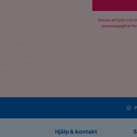
Genom att fylla i min 
personuppgifter för
P
Hjälp & kontakt
S