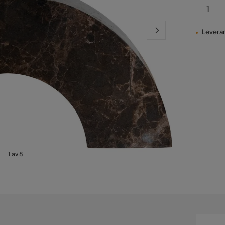
Leveran
1 av 8