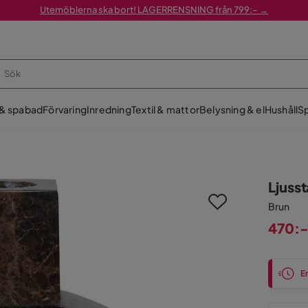
Utemöblerna ska bort! LAGERRENSNING från 799:– →
 & spabad
Förvaring
Inredning
Textil & mattor
Belysning & el
Hushåll
Sp
Ljuss
Brun
470:
Pris
En