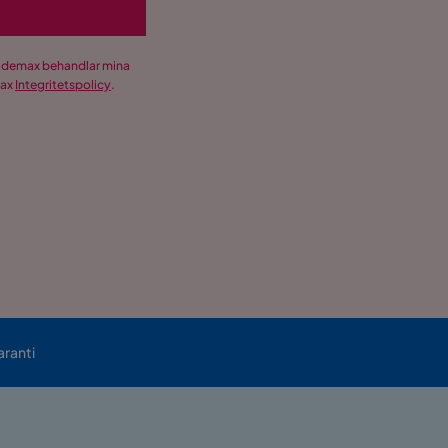
Trademax behandlar mina
max
Integritetspolicy
.
aranti