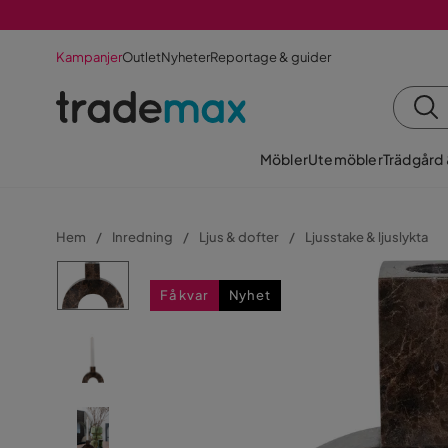
Kampanjer
Outlet
Nyheter
Reportage & guider
Möbler
Utemöbler
Trädgård
Hem
Inredning
Ljus & dofter
Ljusstake & ljuslykta
Få kvar
Nyhet