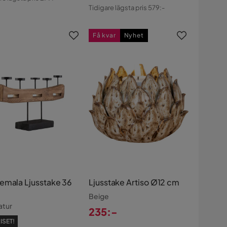
Pris
Original
s
Tidigare lägsta pris 579:-
Pris
Få kvar
Nyhet
emala Ljusstake 36
Ljusstake Artiso Ø12 cm
Beige
atur
235:-
Pris
ISET!