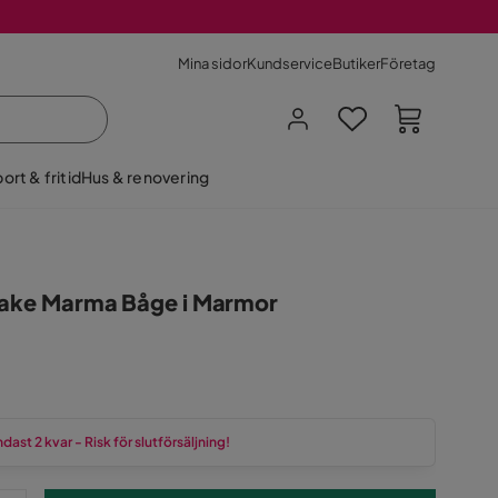
Mina sidor
Kundservice
Butiker
Företag
ort & fritid
Hus & renovering
take Marma Båge i Marmor
-
dast 2 kvar - Risk för slutförsäljning!