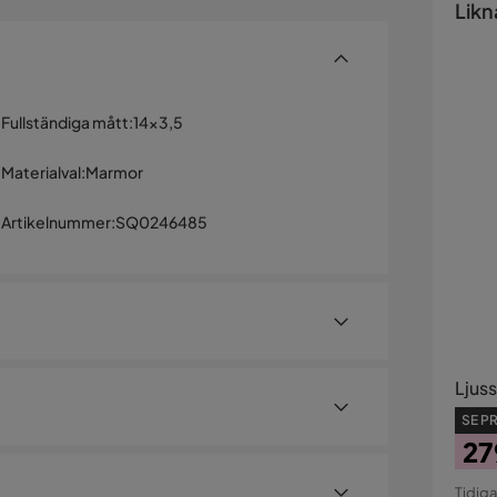
Likn
Fullständiga mått
:
14x3,5
Materialval
:
Marmor
Artikelnummer
:
SQ0246485
Ljuss
SE PR
27
armor
Pri
Ori
Tidiga