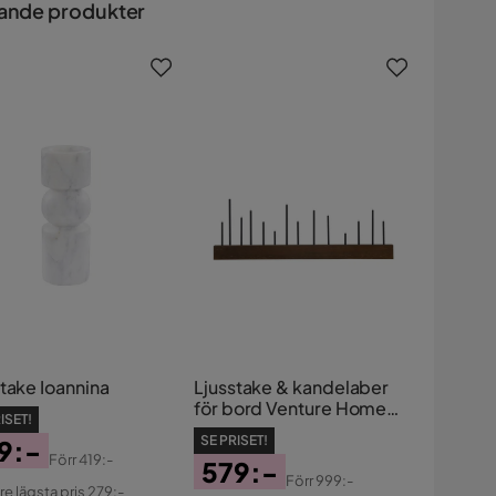
ande produkter
take Ioannina
Ljusstake & kandelaber
för bord Venture Home
ISET!
Kungsberget Ljusstake
SE PRISET!
9:-
Walnut
Förr
419:-
579:-
s
ginal
Förr
999:-
re lägsta pris 279:-