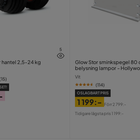
5
r hantel 2,5-24 kg
Glow Stor sminkspegel 80
belysning lampor - Hollyw
spegel med USB-charging
Vit
(
15
)
(
114
)
SET!
OSLAGBART PRIS
-
1 199:-
Förr
2 799:-
Pris
Original
Tidigare lägsta pris 1 199:-
Pris