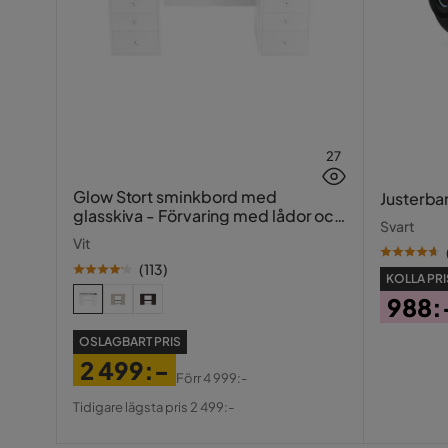
27
Glow Stort sminkbord med
Justerba
glasskiva - Förvaring med lådor och
Svart
fack 120 cm
Vit
(
113
)
KOLLA PRI
988:
Pris
OSLAGBART PRIS
2 499:-
Förr
4 999:-
Pris
Original
Tidigare lägsta pris 2 499:-
Pris