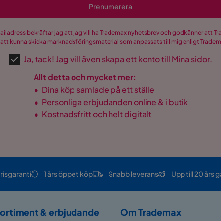
Prenumerera
mailadress bekräftar jag att jag vill ha Trademax nyhetsbrev och godkänner att 
 att kunna skicka marknadsföringsmaterial som anpassats till mig enligt Trade
Ja, tack! Jag vill även skapa ett konto till Mina sidor.
Allt detta och mycket mer:
•
Dina köp samlade på ett ställe
•
Personliga erbjudanden online & i butik
•
Kostnadsfritt och helt digitalt
risgaranti
1 års öppet köp
Snabb leverans
Upp till 20 års g
ortiment & erbjudande
Om Trademax