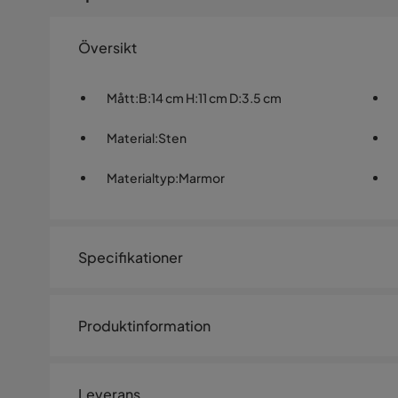
Översikt
Mått
:
B:14 cm H:11 cm D:3.5 cm
Material
:
Sten
Materialtyp
:
Marmor
Specifikationer
Artikelnummer:
SQ0246485
Produktinformation
Storlek
Ljusstake Marma Båge i brun m
Höjd
11 cm
Leverans