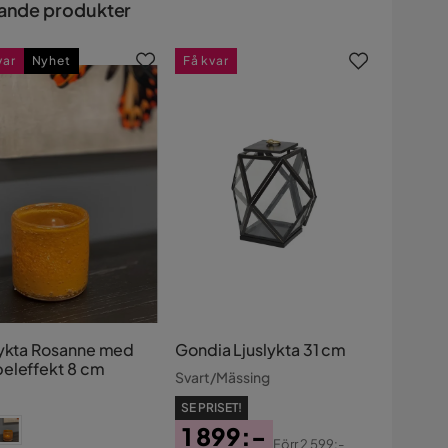
ande produkter
var
Nyhet
Få kvar
lykta Rosanne med
Gondia Ljuslykta 31 cm
eleffekt 8 cm
Svart/Mässing
SE PRISET!
1 899:-
Förr
2 599:-