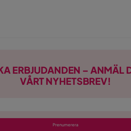
KA ERBJUDANDEN – ANMÄL D
VÅRT NYHETSBREV!
Prenumerera