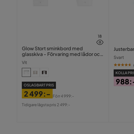
18
Glow Stort sminkbord med
Justerba
glasskiva - Förvaring med lådor och
Svart
fack 120 cm
Vit
KOLLA PRI
988:
OSLAGBART PRIS
Pris
2 499:-
Förr
4 999:-
Pris
Original
Tidigare lägsta pris 2 499:-
Pris