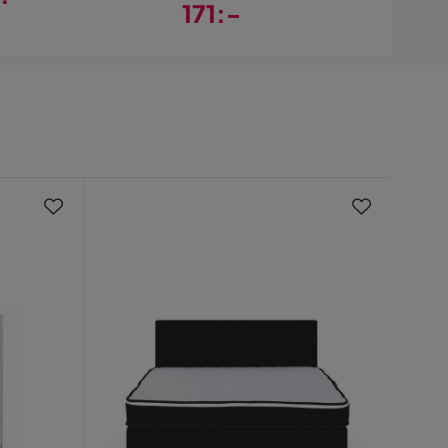
171:-
s
Pris
Nyhe