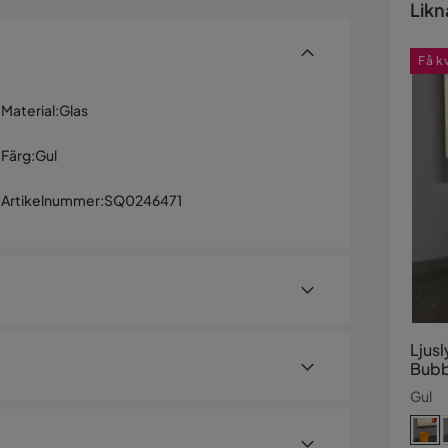
Likn
Få k
Material
:
Glas
Färg
:
Gul
Artikelnummer
:
SQ0246471
Ljus
Bubb
Gul
– 9,5 x 9,5 x 9,5 cm