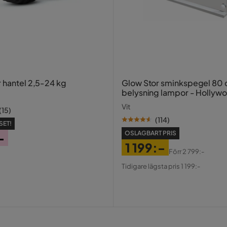
r hantel 2,5-24 kg
Glow Stor sminkspegel 80
belysning lampor - Hollyw
spegel med USB-charging
Vit
(
15
)
(
114
)
SET!
OSLAGBART PRIS
-
1 199:-
Förr
2 799:-
Pris
Original
Tidigare lägsta pris 1 199:-
Pris