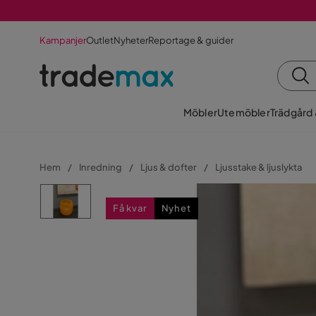
Kampanjer
Outlet
Nyheter
Reportage & guider
Möbler
Utemöbler
Trädgård
Hem
Inredning
Ljus & dofter
Ljusstake & ljuslykta
Få kvar
Nyhet