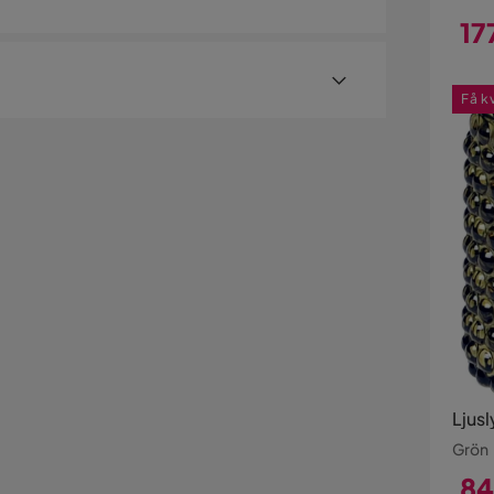
i bärnstensfärgat glas. Den varma
17
ill en dekorativ detalj som lyfter känslan på bord,
Pri
Få k
er med hemleverans. Undantag är mindre varor
ostnad kan tillkomma baserat på produkternas
sställe.
illäggstjänster som exempelvis kvällsleverans och
er visas, kan vi tyvärr inte erbjuda dessa för ditt
Ljusl
Grön
84