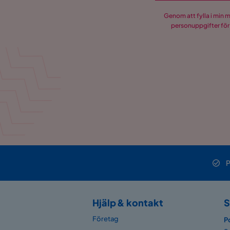
Genom att fylla i min 
personuppgifter för
P
Hjälp & kontakt
S
Företag
P