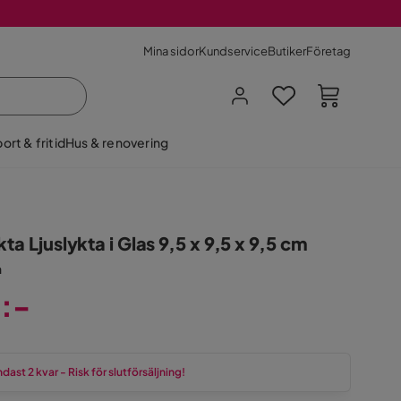
Mina sidor
Kundservice
Butiker
Företag
ort & fritid
Hus & renovering
kta Ljuslykta i Glas 9,5 x 9,5 x 9,5 cm
n
:-
dast 2 kvar - Risk för slutförsäljning!