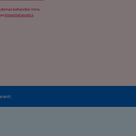
Trademax behandlar mina
max
Integritetspolicy
.
aranti