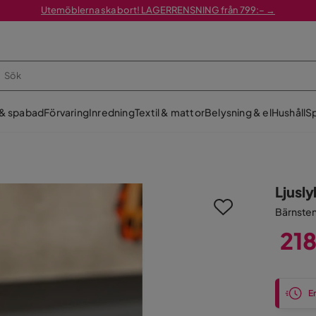
Utemöblerna ska bort! LAGERRENSNING från 799:– →
 & spabad
Förvaring
Inredning
Textil & mattor
Belysning & el
Hushåll
Sp
Ljusly
Bärnste
218
Pris
En