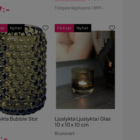
Pris
Original
7:-
Tidigare lägsta pris 1 899:-
Pris
s
var
Nyhet
Få kvar
Nyhet
ykta Bubble Stor
Ljuslykta Ljuslykta i Glas
10 x 10 x 10 cm
Brunsvart
:-