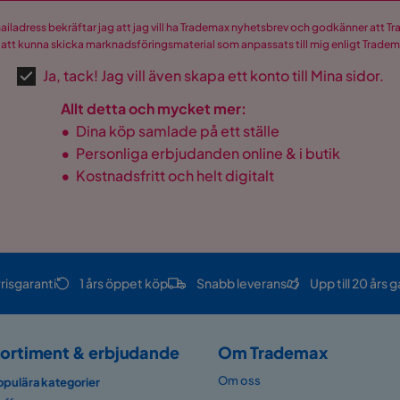
mailadress bekräftar jag att jag vill ha Trademax nyhetsbrev och godkänner att 
 att kunna skicka marknadsföringsmaterial som anpassats till mig enligt Trade
Ja, tack! Jag vill även skapa ett konto till Mina sidor.
Allt detta och mycket mer:
•
Dina köp samlade på ett ställe
•
Personliga erbjudanden online & i butik
•
Kostnadsfritt och helt digitalt
risgaranti
1 års öppet köp
Snabb leverans
Upp till 20 års g
ortiment & erbjudande
Om Trademax
Om oss
opulära kategorier