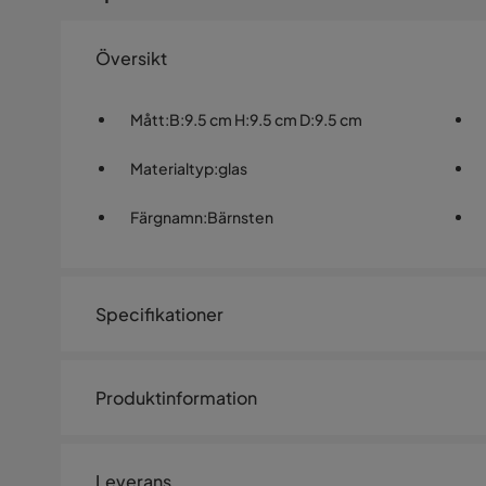
Översikt
Mått
:
B:9.5 cm H:9.5 cm D:9.5 cm
Materialtyp
:
glas
Färgnamn
:
Bärnsten
Specifikationer
Artikelnummer:
SQ0246471
Produktinformation
Storlek
Ljuslykta i bärnstensfärgat glas 
Höjd
9.5 cm
Leverans