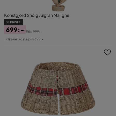
Konstgjord Snöig Julgran Maligne
SE PRISET!
699:-
Förr
999:-
Pris
Original
Tidigare lägsta pris 699:-
Pris