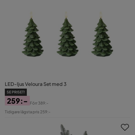
LED-ljus Veloura Set med 3
SE PRISET!
259:-
Förr
389:-
Pris
Original
Tidigare lägsta pris 259:-
Pris