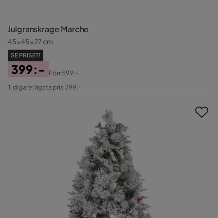
Julgranskrage Marche
45x45x27 cm
SE PRISET!
399:-
Förr
599:-
Pris
Original
Tidigare lägsta pris 399:-
Pris