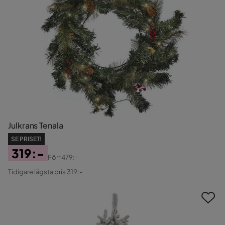
Julkrans Tenala
SE PRISET!
319:-
Förr
479:-
Pris
Original
Tidigare lägsta pris 319:-
Pris