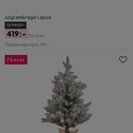
Julgranskrage Lapua
SE PRISET!
419:-
Förr
649:-
Pris
Original
Tidigare lägsta pris 419:-
Pris
Få kvar