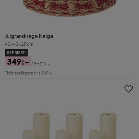
Julgranskrage Neige
42x42x25 cm
SE PRISET!
349:-
Förr
519:-
Pris
Original
Tidigare lägsta pris 349:-
Pris