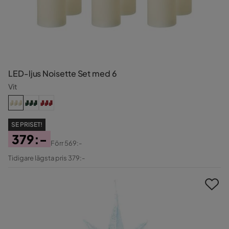
LED-ljus Noisette Set med 6
Vit
SE PRISET!
379:-
Förr
569:-
Pris
Original
Tidigare lägsta pris 379:-
Pris