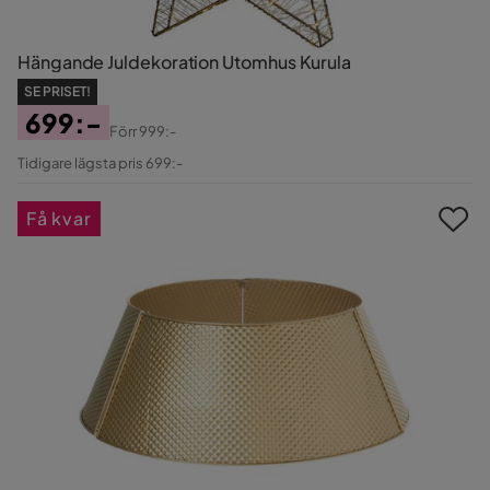
Hängande Juldekoration Utomhus Kurula
SE PRISET!
699:-
Förr
999:-
Pris
Original
Tidigare lägsta pris 699:-
Pris
Få kvar