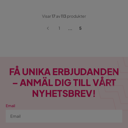
Visar
17
av
113
produkter
...
1
5
FÅ UNIKA ERBJUDANDEN
– ANMÄL DIG TILL VÅRT
NYHETSBREV!
Email