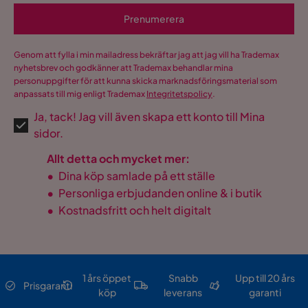
Prenumerera
Genom att fylla i min mailadress bekräftar jag att jag vill ha Trademax
nyhetsbrev och godkänner att Trademax behandlar mina
personuppgifter för att kunna skicka marknadsföringsmaterial som
anpassats till mig enligt Trademax
Integritetspolicy
.
Ja, tack! Jag vill även skapa ett konto till Mina
sidor.
Allt detta och mycket mer:
•
Dina köp samlade på ett ställe
•
Personliga erbjudanden online & i butik
•
Kostnadsfritt och helt digitalt
1 års öppet
Snabb
Upp till 20 års
Prisgaranti
köp
leverans
garanti