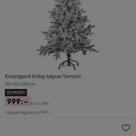
Konstgjord Snöig Julgran Tomichi
90x90x120 cm
SE PRISET!
999:-
Förr
1 499:-
Pris
Original
Tidigare lägsta pris 999:-
Pris