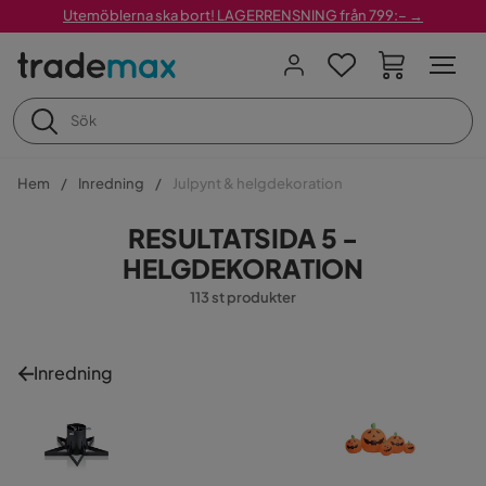
Utemöblerna ska bort! LAGERRENSNING från 799:– →
Hem
Inredning
Julpynt & helgdekoration
RESULTATSIDA 5 -
HELGDEKORATION
113 st produkter
Inredning