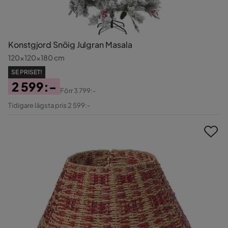
Konstgjord Snöig Julgran Masala
120x120x180 cm
SE PRISET!
2 599:-
Förr
3 799:-
Pris
Original
Tidigare lägsta pris 2 599:-
Pris