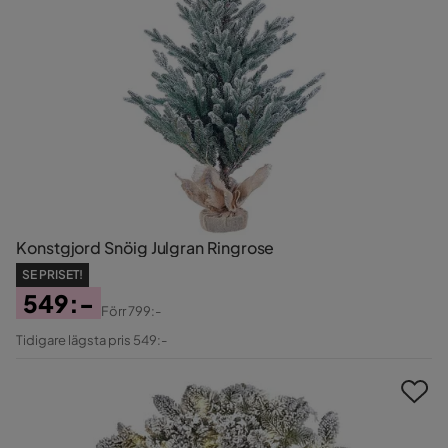
Konstgjord Snöig Julgran Ringrose
SE PRISET!
549:-
Förr
799:-
Pris
Original
Tidigare lägsta pris 549:-
Pris