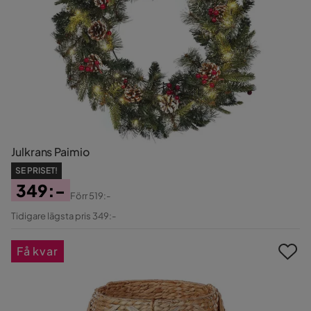
Julkrans Paimio
SE PRISET!
349:-
Förr
519:-
Pris
Original
Tidigare lägsta pris 349:-
Pris
Få kvar