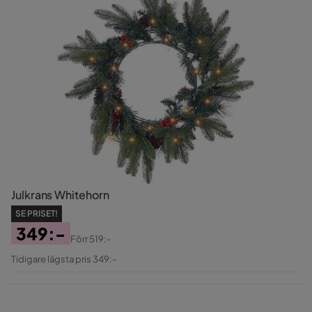
Julkrans Whitehorn
SE PRISET!
349:-
Förr
519:-
Pris
Original
Tidigare lägsta pris 349:-
Pris