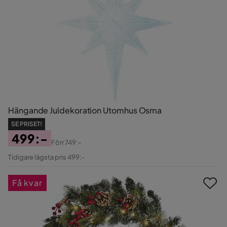
Hängande Juldekoration Utomhus Osma
SE PRISET!
499:-
Förr
749:-
Pris
Original
Tidigare lägsta pris 499:-
Pris
Få kvar