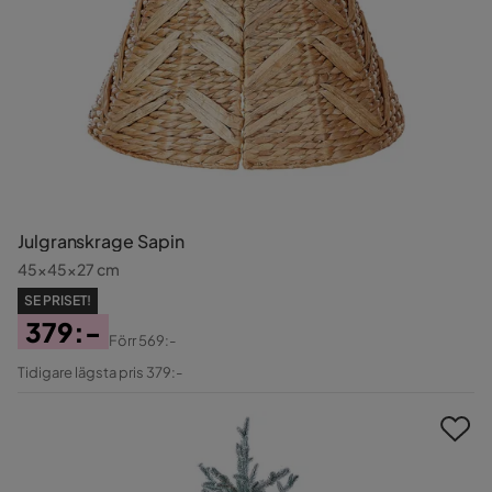
Julgranskrage Sapin
45x45x27 cm
SE PRISET!
379:-
Förr
569:-
Pris
Original
Tidigare lägsta pris 379:-
Pris