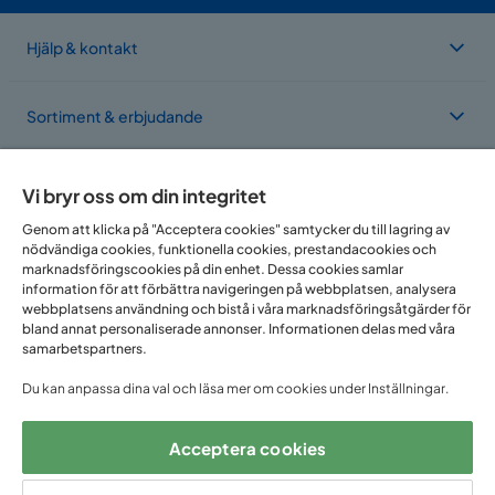
Hjälp & kontakt
Sortiment & erbjudande
Om Trademax
Vi bryr oss om din integritet
Genom att klicka på "Acceptera cookies" samtycker du till lagring av
nödvändiga cookies, funktionella cookies, prestandacookies och
Vi finns i flera länder
marknadsföringscookies på din enhet. Dessa cookies samlar
information för att förbättra navigeringen på webbplatsen, analysera
webbplatsens användning och bistå i våra marknadsföringsåtgärder för
bland annat personaliserade annonser. Informationen delas med våra
samarbetspartners.
Du kan anpassa dina val och läsa mer om cookies under Inställningar.
Acceptera cookies
Följ oss på: