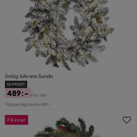
Snöig Julkrans Sundo
SE PRISET!
489:-
Förr
749:-
Pris
Original
Tidigare lägsta pris 489:-
Pris
Få kvar