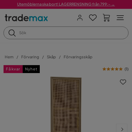
Utemöblerna ska bort! LAGERRENSNING från 799:– →
Hem
Förvaring
Skåp
Förvaringsskåp
Få kvar
Nyhet
(
1
)