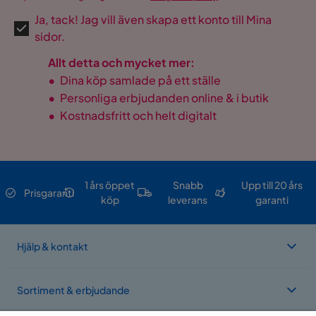
Ja, tack! Jag vill även skapa ett konto till Mina
sidor.
Allt detta och mycket mer:
•
Dina köp samlade på ett ställe
•
Personliga erbjudanden online & i butik
•
Kostnadsfritt och helt digitalt
1 års öppet
Snabb
Upp till 20 års
Prisgaranti
köp
leverans
garanti
Hjälp & kontakt
Sortiment & erbjudande