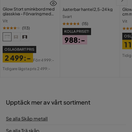
Glow Stort sminkbord med
Justerbar hantel 2,5-24 kg
Glow
glasskiva - Förvaring med
cm m
Svart
lådor och fack 120 cm
Holl
Vit
Vit
USB-
(
15
)
(
113
)
KOLLA PRISET!
OSL
988:-
1 
Pris
OSLAGBART PRIS
Pri
Or
Tidig
2 499:-
Pri
Förr
4 999:-
Pris
Original
Tidigare lägsta pris 2 499:-
Pris
Upptäck mer av vårt sortiment
Se alla Skåp metall
Se alla Trä skåp