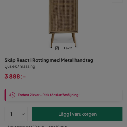
1 av 2
Skåp React i Rotting med Metallhandtag
Ljus ek / mässing
3 888:-
Pris
Endast 2 kvar - Risk för slutförsäljning!
Lägg i varukorgen