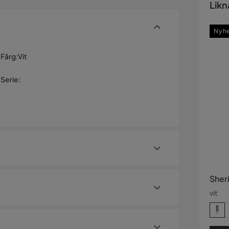
Likn
Nyh
Färg
:
Vit
Serie
:
Sher
vit
LED – vit