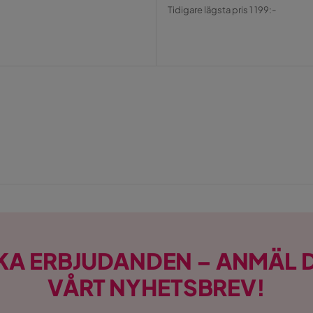
Pris
Original
Tidigare lägsta pris 1 199:-
Pris
KA ERBJUDANDEN – ANMÄL D
VÅRT NYHETSBREV!