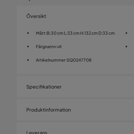
Översikt
Mått
:
B:30 cm L:33 cm H:132 cm D:33 cm
Färgnamn
:
vit
Artikelnummer
:
SQ0247708
Specifikationer
Artikelnummer:
SQ0247708
Produktinformation
Storlek
VERA högt vitrinskåp typ 001 + 
Höjd
132 cm
Leverans