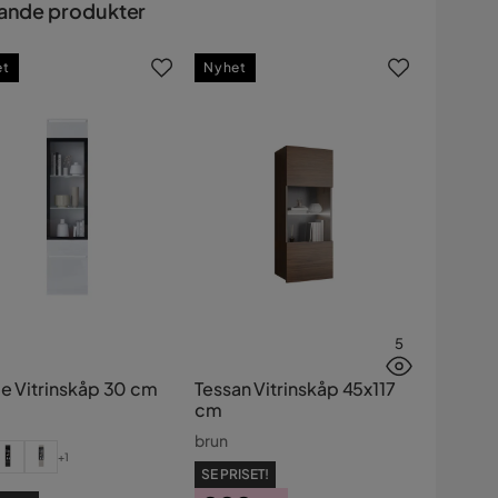
ande produkter
et
Nyhet
5
ie Vitrinskåp 30 cm
Tessan Vitrinskåp 45x117
cm
brun
+1
SE PRISET!