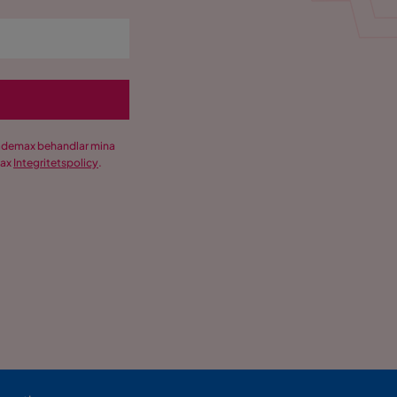
Trademax behandlar mina
max
Integritetspolicy
.