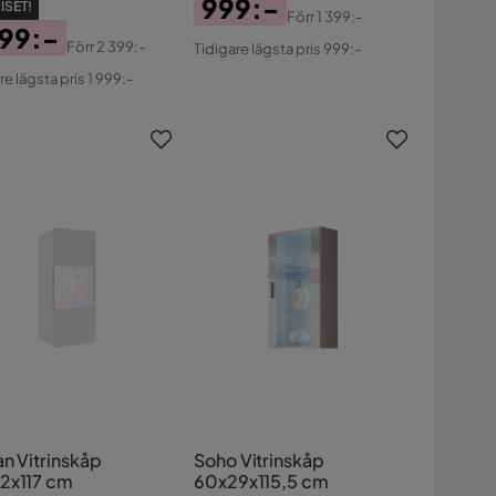
999:-
ISET!
Förr
1 399:-
999:-
Pris
Original
Förr
2 399:-
Tidigare lägsta pris 999:-
s
ginal
Pris
re lägsta pris 1 999:-
s
an Vitrinskåp
Soho Vitrinskåp
2x117 cm
60x29x115,5 cm