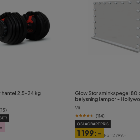
r hantel 2,5-24 kg
Glow Stor sminkspegel 80
belysning lampor - Hollyw
spegel med USB-charging
Vit
(
15
)
(
114
)
SET!
OSLAGBART PRIS
-
1 199:-
Förr
2 799:-