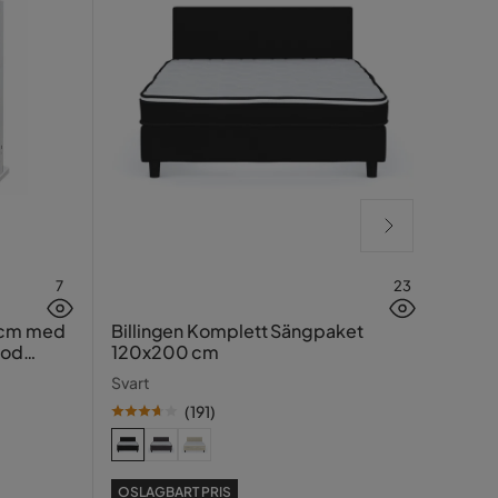
7
23
Lucy
 cm med
Billingen Komplett Sängpaket
ood
120x200 cm
Greig
Svart
(
191
)
SE PR
OSLAGBART PRIS