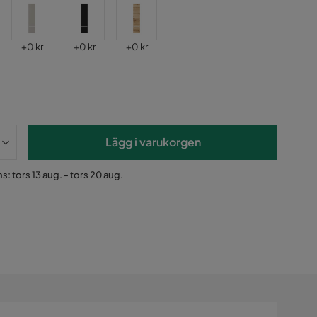
Pris
Pris
Pris
+
0 kr
+
0 kr
+
0 kr
Lägg i varukorgen
s: tors 13 aug. - tors 20 aug.