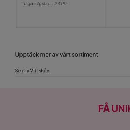
Pris
Original
Tidigare lägsta pris 2 499:-
Pris
Upptäck mer av vårt sortiment
Se alla Vitt skåp
FÅ UNI