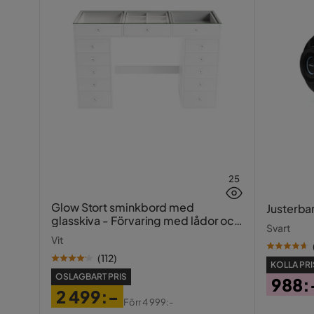
25
Glow Stort sminkbord med
Justerba
glasskiva - Förvaring med lådor och
Svart
fack 120 cm
Vit
(
112
)
KOLLA PRI
OSLAGBART PRIS
988:
2 499:-
Pris
Förr
4 999:-