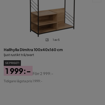
1 av 5
Hallhylla Dimitra 100x40x160 cm
ljust rustikt trä/svart
SE PRISET!
1 999:-
Förr
2 999:-
Pris
Original
Tidigare lägsta pris 1 999:-
Pris