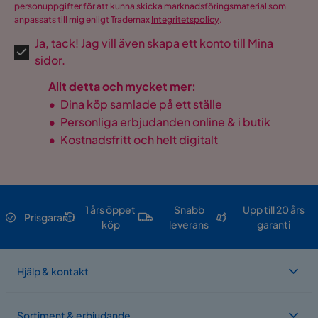
personuppgifter för att kunna skicka marknadsföringsmaterial som
anpassats till mig enligt Trademax
Integritetspolicy
.
Ja, tack! Jag vill även skapa ett konto till Mina
sidor.
Allt detta och mycket mer:
•
Dina köp samlade på ett ställe
•
Personliga erbjudanden online & i butik
•
Kostnadsfritt och helt digitalt
1 års öppet
Snabb
Upp till 20 års
Prisgaranti
köp
leverans
garanti
Hjälp & kontakt
Sortiment & erbjudande