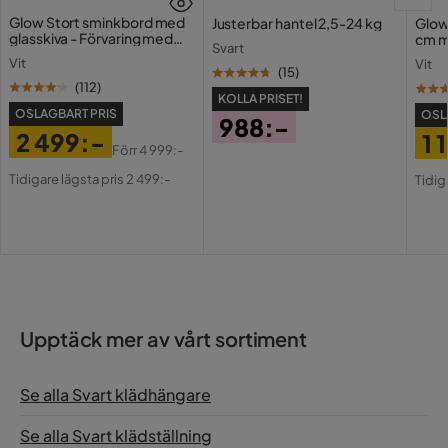
Glow Stort sminkbord med
Justerbar hantel 2,5-24 kg
Glow
glasskiva - Förvaring med
cm m
Svart
lådor och fack 120 cm
Holl
Vit
Vit
USB-
(
15
)
(
112
)
KOLLA PRISET!
OSLAGBART PRIS
OSL
988:-
2 499:-
1 
Pris
Förr
4 999:-
Pris
Original
Pri
Or
Tidigare lägsta pris 2 499:-
Tidig
Pris
Pri
Upptäck mer av vårt sortiment
Se alla Svart klädhängare
Se alla Svart klädställning