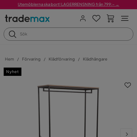
Utemöblerna ska bort! LAGERRENSNING från 799:– →
Hem
Förvaring
Klädförvaring
Klädhängare
Nyhet