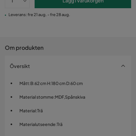
Lägg i varukorgen
Leverans: fre 21 aug. - fre 28 aug.
Om produkten
Översikt
Mått
:
B:62 cm H:180 cm D:60 cm
Material stomme
:
MDF,Spånskiva
Material
:
Trä
Materialutseende
:
Trä