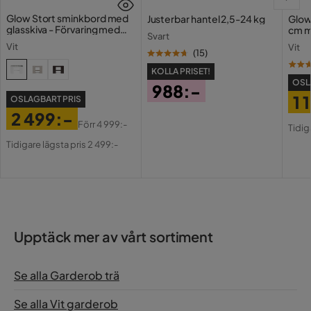
Glow Stort sminkbord med
Justerbar hantel 2,5-24 kg
Glow
glasskiva - Förvaring med
cm m
Svart
lådor och fack 120 cm
Holl
Vit
Vit
USB-
(
15
)
KOLLA PRISET!
OSL
988:-
1 
OSLAGBART PRIS
Pris
2 499:-
Pri
Or
Förr
4 999:-
Tidig
Pris
Original
Pri
Tidigare lägsta pris 2 499:-
Pris
Upptäck mer av vårt sortiment
Se alla Garderob trä
Se alla Vit garderob