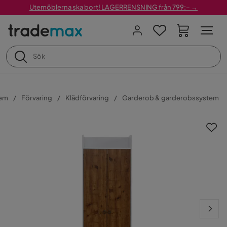
Utemöblerna ska bort! LAGERRENSNING från 799:– →
em
Förvaring
Klädförvaring
Garderob & garderobssystem