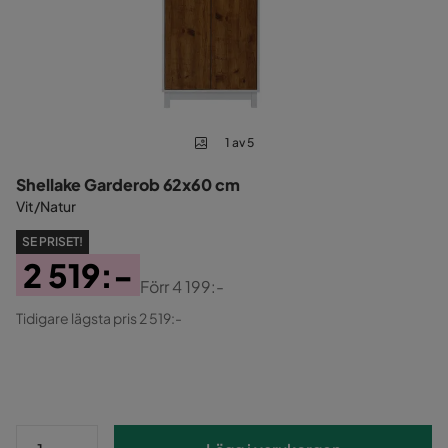
1 av 5
Shellake Garderob 62x60 cm
Vit/Natur
SE PRISET!
2 519:-
Förr
4 199:-
Pris
Original
Tidigare lägsta pris 2 519:-
Pris