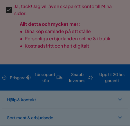
Ja, tack! Jag vill även skapa ett konto till Mina
sidor.
Allt detta och mycket mer:
•
Dina köp samlade på ett ställe
•
Personliga erbjudanden online & i butik
•
Kostnadsfritt och helt digitalt
1 års öppet
Snabb
Upp till 20 års
Prisgaranti
köp
leverans
garanti
Hjälp & kontakt
Sortiment & erbjudande