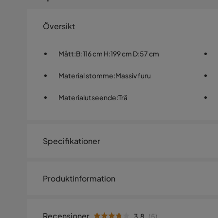
Översikt
Mått
:
B:116 cm H:199 cm D:57 cm
Material stomme
:
Massiv furu
Materialutseende
:
Trä
Specifikationer
Artikelnummer:
557735
Produktinformation
Storlek
Regina garderob/klädskåp är vackert utsmyckad med b
Höjd
199 cm
och har både hyllor och klädstång. Lådorna undertill ä
Recensioner
3.8
(
5
)