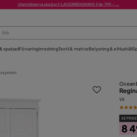
Utemöblerna ska bort! LAGERRENSNING från 799:– →
 & spabad
Förvaring
Inredning
Textil & mattor
Belysning & el
Hushåll
Sp
bssystem
Ocean 
Regin
Vit
SE PRISE
8 4