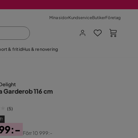
Mina sidor
Kundservice
Butiker
Företag
ort & fritid
Hus & renovering
Delight
a Garderob 116 cm
(
5
)
T!
99:-
Förr
10 999:-