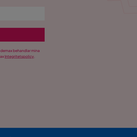
Trademax behandlar mina
max
Integritetspolicy
.