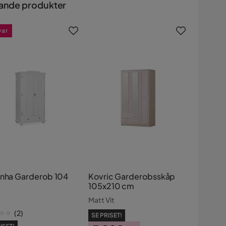
ande produkter
var
inha Garderob 104
Kovric Garderobsskåp
105x210 cm
Matt Vit
(
2
)
SE PRISET!