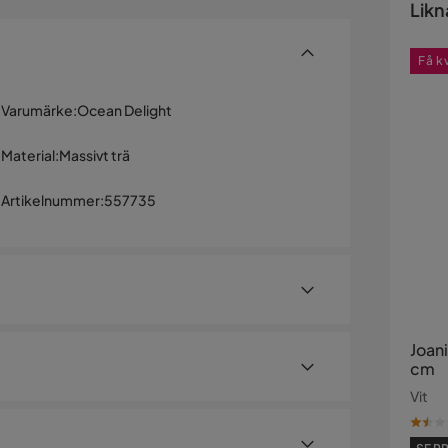
Likn
Få k
Varumärke
:
Ocean Delight
Material
:
Massivt trä
Artikelnummer
:
557735
Joan
cm
Vit
eslag som andas vintage. Gardeboben är rymlig
r monterade på praktiska metallskenor som glider