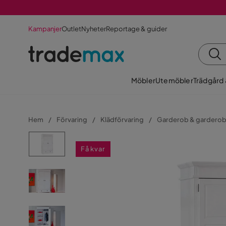
Kampanjer
Outlet
Nyheter
Reportage & guider
Möbler
Utemöbler
Trädgård
Hem
Förvaring
Klädförvaring
Garderob & gardero
Få kvar