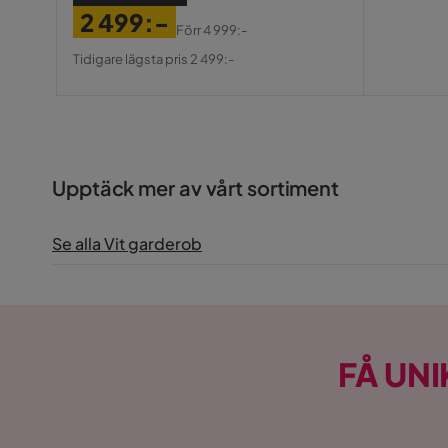
2 499:-
Förr
4 999:-
Pris
Original
Tidigare lägsta pris 2 499:-
Pris
Upptäck mer av vårt sortiment
Se alla Vit garderob
FÅ UNI