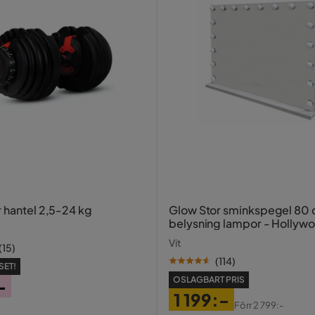
Verified by Trustvoice
r hantel 2,5-24 kg
Glow Stor sminkspegel 80
belysning lampor - Hollyw
spegel med USB-charging
Vit
(
15
)
(
114
)
SET!
OSLAGBART PRIS
-
1 199:-
Förr
2 799:-