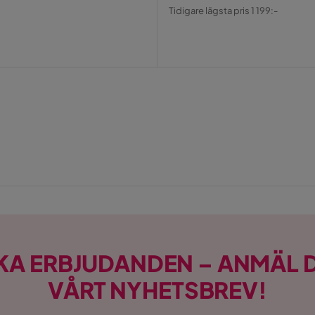
Pris
Original
Tidigare lägsta pris 1 199:-
Pris
KA ERBJUDANDEN – ANMÄL D
VÅRT NYHETSBREV!