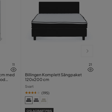
11
21
Lucy
 cm med
Billingen Komplett Sängpaket
ood
120x200 cm
Greig
Svart
(
195
)
SE PR
OSLAGBART PRIS