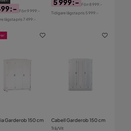
5 999:-
ISET!
Förr
8 999:-
499:-
Pris
Original
Förr
9 999:-
Tidigare lägsta pris 5 999:-
s
ginal
Pris
re lägsta pris 7 499:-
s
var
ia Garderob 150 cm
Cabell Garderob 150 cm
Trä/Vit