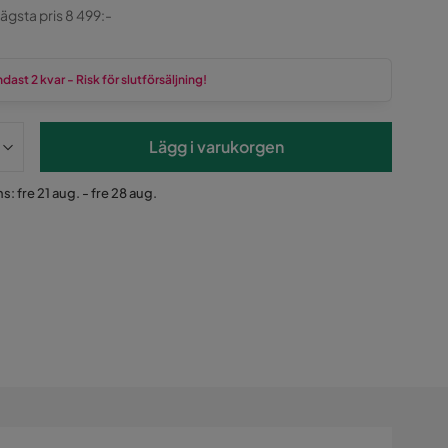
ginal
lägsta pris 8 499:-
dast 2 kvar - Risk för slutförsäljning!
Lägg i varukorgen
s: fre 21 aug. - fre 28 aug.