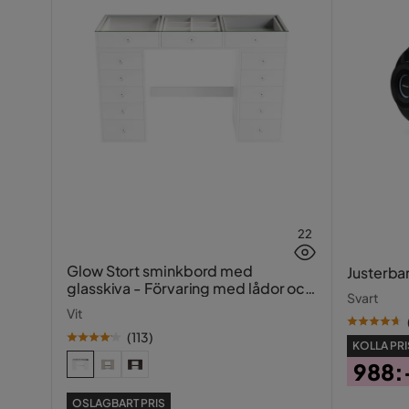
22
Glow Stort sminkbord med
Justerba
glasskiva - Förvaring med lådor och
Svart
fack 120 cm
Vit
(
113
)
KOLLA PRI
988:
Pris
OSLAGBART PRIS