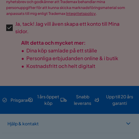
nyhetsbrev och godkänner att Trademax behandlar mina
personuppgifter för att kunna skicka marknadsföringsmaterial som
anpassats till mig enligt Trademax
Integritetspolicy
.
Ja, tack! Jag vill även skapa ett konto till Mina
sidor.
Allt detta och mycket mer:
•
Dina köp samlade på ett ställe
•
Personliga erbjudanden online & i butik
•
Kostnadsfritt och helt digitalt
1 års öppet
Snabb
Upp till 20 års
Prisgaranti
köp
leverans
garanti
Hjälp & kontakt