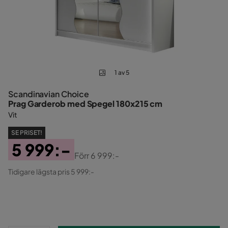
1 av 5
Scandinavian Choice
Prag Garderob med Spegel 180x215 cm
Vit
SE PRISET!
5 999:-
Förr
6 999:-
Pris
Original
Tidigare lägsta pris 5 999:-
Pris