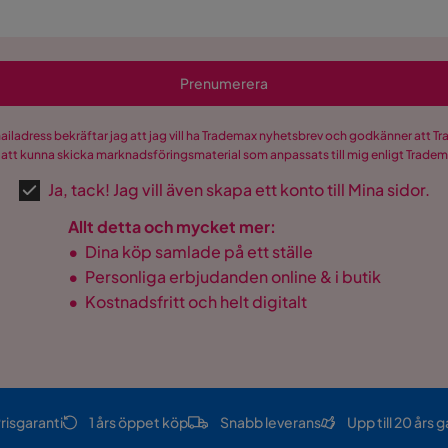
Prenumerera
mailadress bekräftar jag att jag vill ha Trademax nyhetsbrev och godkänner att 
 att kunna skicka marknadsföringsmaterial som anpassats till mig enligt Trade
Ja, tack! Jag vill även skapa ett konto till Mina sidor.
Allt detta och mycket mer:
•
Dina köp samlade på ett ställe
•
Personliga erbjudanden online & i butik
•
Kostnadsfritt och helt digitalt
risgaranti
1 års öppet köp
Snabb leverans
Upp till 20 års g