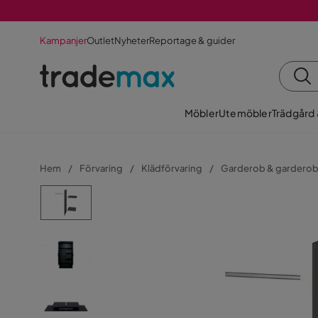
Kampanjer
Outlet
Nyheter
Reportage & guider
Möbler
Utemöbler
Trädgård
Hem
Förvaring
Klädförvaring
Garderob & gardero