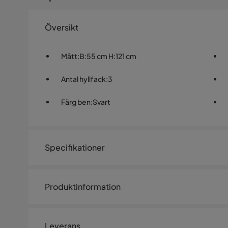
Översikt
Mått
:
B:55 cm H:121 cm
Antal hyllfack
:
3
Färg ben
:
Svart
Specifikationer
Artikelnummer:
1443194
Produktinformation
Storlek
Höjd
121 cm
Leverans