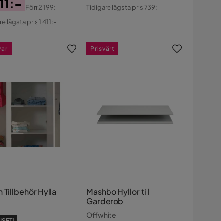
Pris
Original
411:-
Förr
2 199:-
Tidigare lägsta pris 739:-
Pris
s
ginal
e lägsta pris 1 411:-
s
var
Prisvärt
 Tillbehör Hylla
Mashbo Hyllor till
Garderob
Offwhite
ISET!