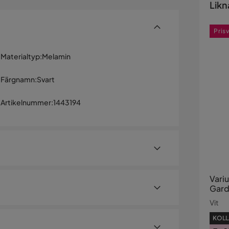
Likn
Pris
Materialtyp
:
Melamin
Färgnamn
:
Svart
Artikelnummer
:
1443194
Variu
Gard
Vit
KOLL