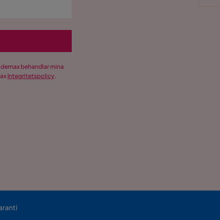
Trademax behandlar mina
max
Integritetspolicy
.
aranti