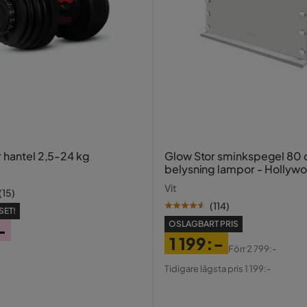
r hantel 2,5-24 kg
Glow Stor sminkspegel 80
belysning lampor - Hollyw
spegel med USB-charging
Vit
(
15
)
(
114
)
SET!
OSLAGBART PRIS
-
1 199:-
Förr
2 799:-
Pris
Original
Tidigare lägsta pris 1 199:-
Pris