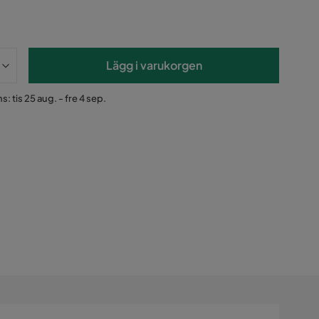
Lägg i varukorgen
: tis 25 aug. - fre 4 sep.