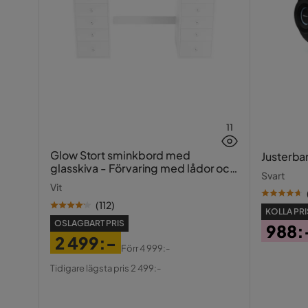
11
Glow Stort sminkbord med
Justerba
glasskiva - Förvaring med lådor och
Svart
fack 120 cm
Vit
(
112
)
KOLLA PRI
OSLAGBART PRIS
988:
2 499:-
Pris
Förr
4 999:-
Pris
Original
Tidigare lägsta pris 2 499:-
Pris