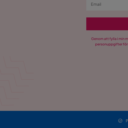
Genom att fylla i min 
personuppgifter för
P