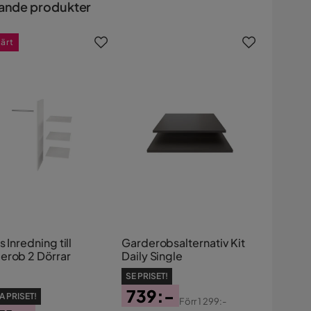
ande produkter
värt
s Inredning till
Garderobsalternativ Kit
erob 2 Dörrar
Daily Single
SE PRISET!
739:-
A PRISET!
Förr
1 299:-