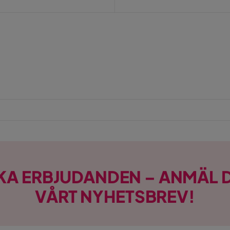
KA ERBJUDANDEN – ANMÄL D
VÅRT NYHETSBREV!