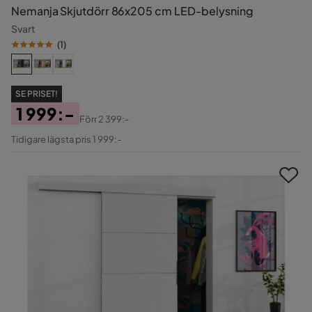
Nemanja Skjutdörr 86x205 cm LED-belysning
Svart
(
1
)
SE PRISET!
1 999:-
Förr
2 399:-
Pris
Original
Tidigare lägsta pris 1 999:-
Pris