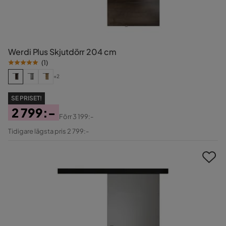
Werdi Plus Skjutdörr 204 cm
(
1
)
+2
SE PRISET!
2 799:-
Förr
3 199:-
Pris
Original
Tidigare lägsta pris 2 799:-
Pris