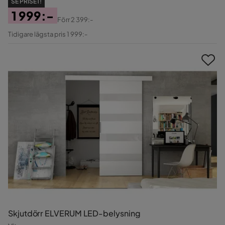
SE PRISET!
1 999:-
Förr
2 399:-
Pris
Original
Tidigare lägsta pris 1 999:-
Pris
Skjutdörr ELVERUM LED-belysning