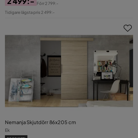
2 499:-
Förr
2 799:-
Pris
Original
Tidigare lägsta pris 2 499:-
Pris
Nemanja Skjutdörr 86x205 cm
Ek