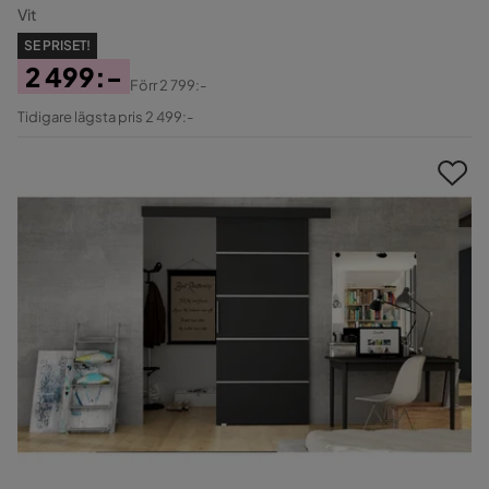
Vit
SE PRISET!
2 499:-
Förr
2 799:-
Pris
Original
Tidigare lägsta pris 2 499:-
Pris