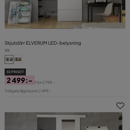
Skjutdörr ELVERUM LED-belysning
Vit
SE PRISET!
2 499:-
Förr
2 799:-
Pris
Original
Tidigare lägsta pris 2 499:-
Pris