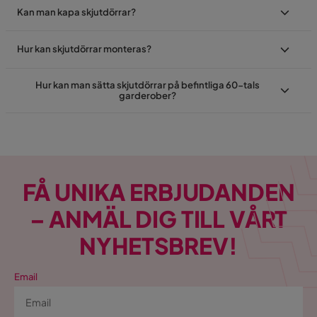
Kan man kapa skjutdörrar?
Hur kan skjutdörrar monteras?
Hur kan man sätta skjutdörrar på befintliga 60-tals
garderober?
FÅ UNIKA ERBJUDANDEN
– ANMÄL DIG TILL VÅRT
NYHETSBREV!
Email