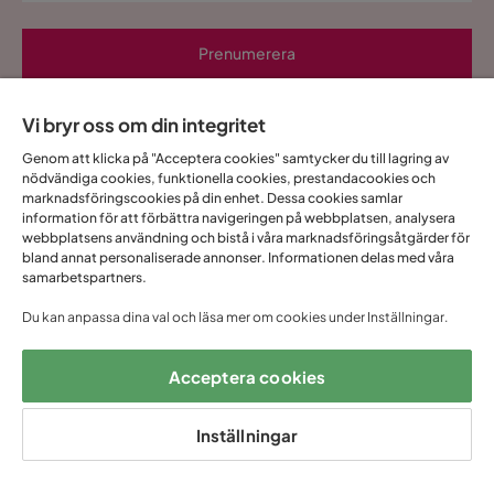
Prenumerera
Genom att fylla i min mailadress bekräftar jag att jag vill ha Trademax
Vi bryr oss om din integritet
nyhetsbrev och godkänner att Trademax behandlar mina
personuppgifter för att kunna skicka marknadsföringsmaterial som
Genom att klicka på "Acceptera cookies" samtycker du till lagring av
anpassats till mig enligt Trademax
Integritetspolicy
.
nödvändiga cookies, funktionella cookies, prestandacookies och
marknadsföringscookies på din enhet. Dessa cookies samlar
Ja, tack! Jag vill även skapa ett konto till Mina
information för att förbättra navigeringen på webbplatsen, analysera
sidor.
webbplatsens användning och bistå i våra marknadsföringsåtgärder för
bland annat personaliserade annonser. Informationen delas med våra
Allt detta och mycket mer:
samarbetspartners.
•
Dina köp samlade på ett ställe
Du kan anpassa dina val och läsa mer om cookies under Inställningar.
•
Personliga erbjudanden online & i butik
•
Kostnadsfritt och helt digitalt
Acceptera cookies
Inställningar
1 års öppet
Snabb
Upp till 20 års
Prisgaranti
köp
leverans
garanti