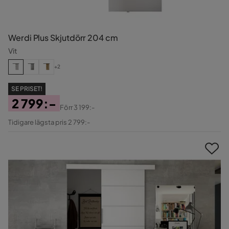
Werdi Plus Skjutdörr 204 cm
Vit
+2
SE PRISET!
2 799:-
Förr
3 199:-
Pris
Original
Tidigare lägsta pris 2 799:-
Pris