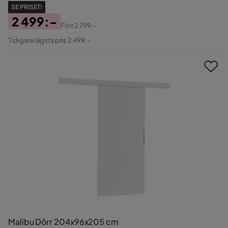
SE PRISET!
2 499:-
Förr
2 799:-
Pris
Original
Tidigare lägsta pris 2 499:-
Pris
Malibu Dörr 204x96x205 cm