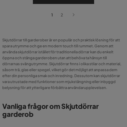
1
2
Skjutdörrar till garderober är en populär och praktisk lösning för att
spara utrymme och ge en modern touch till rummet. Genom att
använda skjutdörrar istället för traditionella dörrar kan du enkelt
öppna och stänga garderoben utan att behöva ta hänsyn till
dörrarnas svängutrymme. Skjutdörrar finns i olika stilar och material,
såsom trä, glas eller spegel, vilket gör det möjligt att anpassa dem
efter din personliga smak och inredning. Dessutom kan skjutdörrar
vara utrustade med funktioner som mjukstängning eller inbyggd
belysning för att ytterligare förbättra användarupplevelsen.
Vanliga frågor om Skjutdörrar
garderob