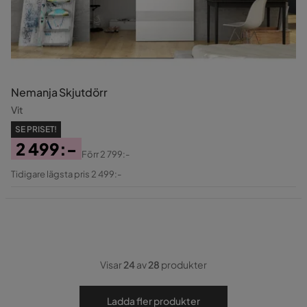
Nemanja Skjutdörr
Vit
SE PRISET!
2 499:-
Förr
2 799:-
Pris
Original
Tidigare lägsta pris 2 499:-
Pris
Visar
24
av
28
produkter
Ladda fler produkter