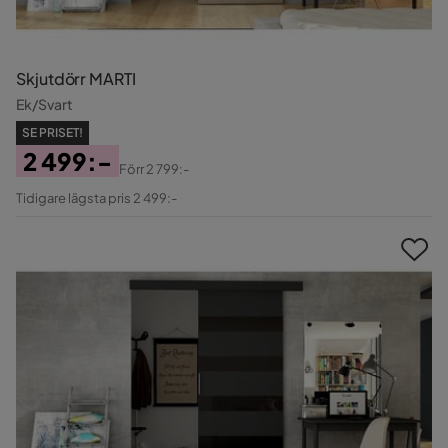
Skjutdörr MARTI
Ek/Svart
SE PRISET!
2 499:-
Förr
2 799:-
Pris
Original
Tidigare lägsta pris 2 499:-
Pris