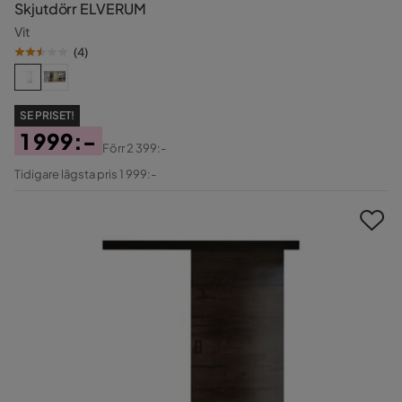
Skjutdörr ELVERUM
Vit
(
4
)
SE PRISET!
1 999:-
Förr
2 399:-
Pris
Original
Tidigare lägsta pris 1 999:-
Pris