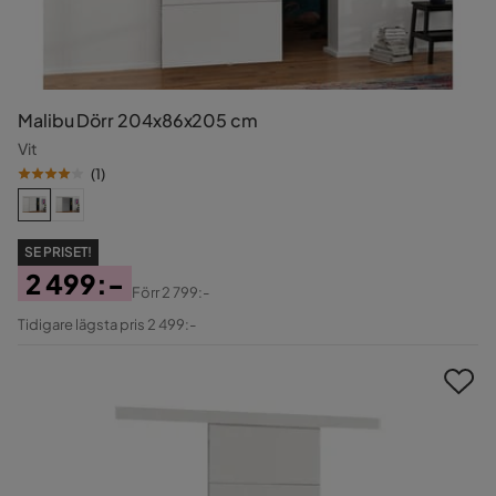
Malibu Dörr 204x86x205 cm
Vit
(
1
)
SE PRISET!
2 499:-
Förr
2 799:-
Pris
Original
Tidigare lägsta pris 2 499:-
Pris