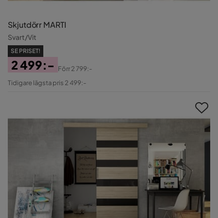
Skjutdörr MARTI
Svart/Vit
SE PRISET!
2 499:-
Förr
2 799:-
Pris
Original
Tidigare lägsta pris 2 499:-
Pris