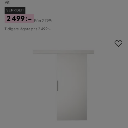
Vit
SE PRISET!
2 499:-
Förr
2 799:-
Pris
Original
Tidigare lägsta pris 2 499:-
Pris