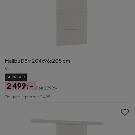
Malibu Dörr 204x96x205 cm
Vit
SE PRISET!
2 499:-
Förr
2 799:-
Pris
Original
Tidigare lägsta pris 2 499:-
Pris