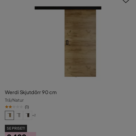
Werdi Skjutdörr 90 cm
Trä/Natur
(
1
)
+2
SE PRISET!