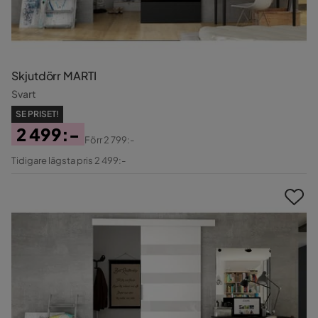
Skjutdörr MARTI
Svart
SE PRISET!
2 499:-
Förr
2 799:-
Pris
Original
Tidigare lägsta pris 2 499:-
Pris