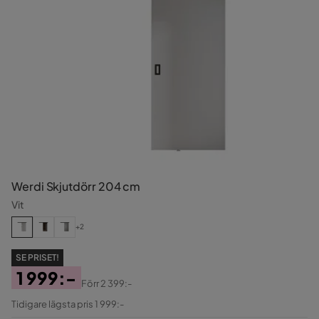
Werdi Skjutdörr 204 cm
Vit
+2
SE PRISET!
1 999:-
Förr
2 399:-
Pris
Original
Tidigare lägsta pris 1 999:-
Pris