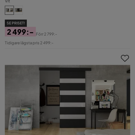
Vit
SE PRISET!
2 499:-
Förr
2 799:-
Pris
Original
Tidigare lägsta pris 2 499:-
Pris