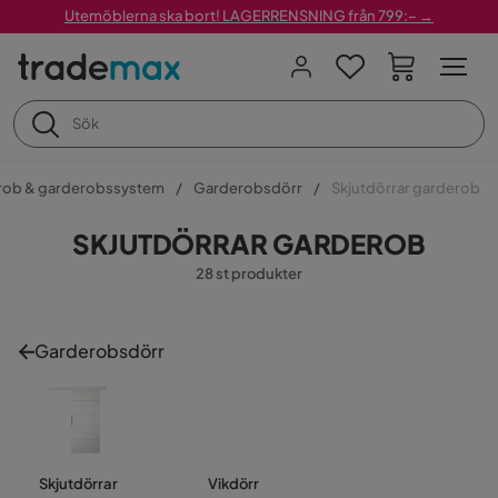
Utemöblerna ska bort! LAGERRENSNING från 799:– →
rob & garderobssystem
Garderobsdörr
Skjutdörrar garderob
SKJUTDÖRRAR GARDEROB
28 st produkter
Garderobsdörr
Skjutdörrar
Vikdörr