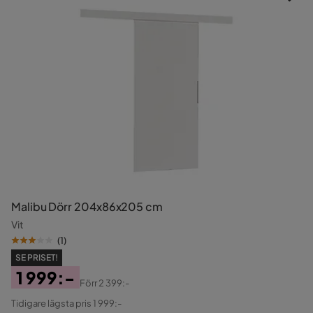
Malibu Dörr 204x86x205 cm
Vit
(
1
)
SE PRISET!
1 999:-
Förr
2 399:-
Pris
Original
Tidigare lägsta pris 1 999:-