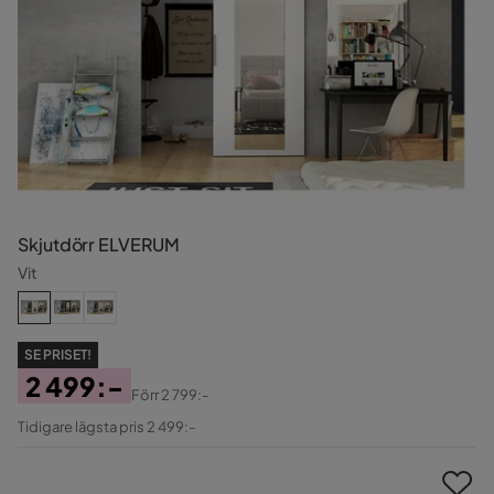
Skjutdörr ELVERUM
Vit
SE PRISET!
2 499:-
Förr
2 799:-
Pris
Original
Tidigare lägsta pris 2 499:-
Pris