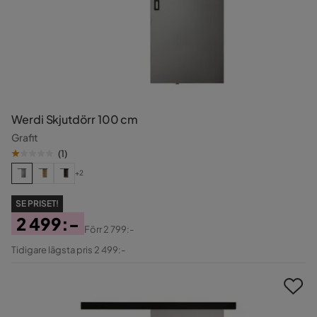
Werdi Skjutdörr 100 cm
Grafit
(
1
)
+2
SE PRISET!
2 499:-
Förr
2 799:-
Pris
Original
Tidigare lägsta pris 2 499:-
Pris