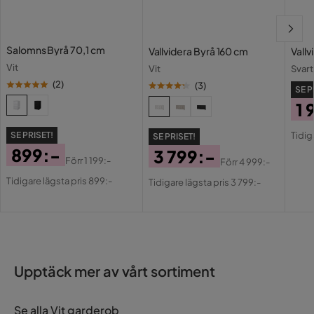
Salomns Byrå 70,1 cm
Vallvidera Byrå 160 cm
Vall
Vit
Vit
Svart
(
2
)
(
3
)
SE P
1 
Pri
Or
Tidig
SE PRISET!
SE PRISET!
Pri
899:-
3 799:-
Förr
1 199:-
Förr
4 999:-
Pris
Original
Pris
Original
Tidigare lägsta pris 899:-
Tidigare lägsta pris 3 799:-
Pris
Pris
Upptäck mer av vårt sortiment
Se alla Vit garderob