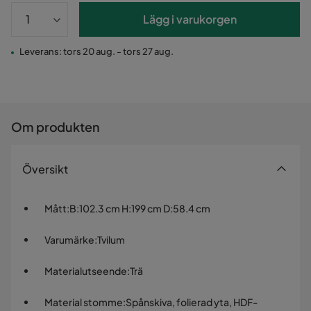
Lägg i varukorgen
Leverans: tors 20 aug. - tors 27 aug.
Om produkten
Översikt
Mått
:
B:102.3 cm H:199 cm D:58.4 cm
Varumärke
:
Tvilum
Materialutseende
:
Trä
Material stomme
:
Spånskiva, folierad yta, HDF-