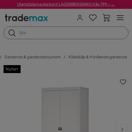
Utemöblerna ska bort! LAGERRENSNING från 799:– →
Garderob & garderobssystem
Klädskåp & fristående garderob
Nyhet