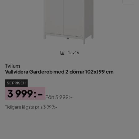
1 av 16
Tvilum
Vallvidera Garderob med 2 dörrar 102x199 cm
SE PRISET!
3 999:-
Förr
5 999:-
Pris
Original
Tidigare lägsta pris 3 999:-
Pris