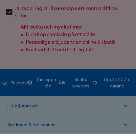
Ja, tack! Jag vill även skapa ett konto till Mina
sidor.
Allt detta och mycket mer:
•
Dina köp samlade på ett ställe
•
Personliga erbjudanden online & i butik
•
Kostnadsfritt och helt digitalt
1 års öppet
Snabb
Upp till 20 års
Prisgaranti
köp
leverans
garanti
Hjälp & kontakt
Sortiment & erbjudande