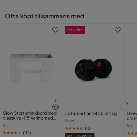
Ofta köpt tillsammans med
Prisvärt
7
Glow Stort sminkbord med
Justerbar hantel 2,5-24 kg
Glow
glasskiva - Förvaring med
cm m
Svart
lådor och fack 120 cm
Holl
Vit
Vit
USB-
(
15
)
(
112
)
KOLLA PRISET!