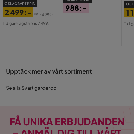
OSLAGBART PRIS
OSL
988:-
2 499:-
1 
Pris
Förr
4 999:-
Pris
Original
Pri
Or
Tidigare lägsta pris 2 499:-
Tidig
Pris
Pri
Upptäck mer av vårt sortiment
Se alla Svart garderob
FÅ UNIKA ERBJUDANDEN
– ANMÄL DIG TILL VÅRT