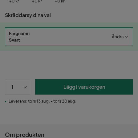
Pris
Pris
Pris
+
0 kr
+
0 kr
+
0 kr
Skräddarsy dina val
Färgnamn
Ändra
Svart
Lägg i varukorgen
Leverans: tors 13 aug. - tors 20 aug.
Om produkten