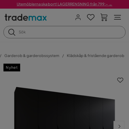
Utemöblerna ska bort! LAGERRENSNING från 799:– →
Garderob & garderobssystem
Klädskåp & fristående garderob
Nyhet