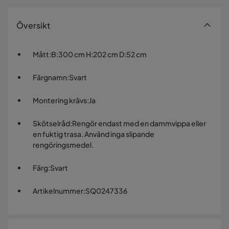
Översikt
Mått
:
B:300 cm H:202 cm D:52 cm
Färgnamn
:
Svart
Montering krävs
:
Ja
Skötselråd
:
Rengör endast med en dammvippa eller
en fuktig trasa. Använd inga slipande
rengöringsmedel.
Färg
:
Svart
Artikelnummer
:
SQ0247336