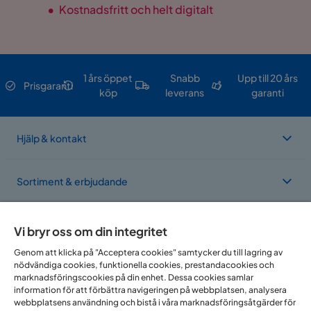
•
Kostnadsfritt och helt digitalt
1 års öppet
Snabb
Upp till 20 års
Prisgaranti
köp
leverans
garanti
Hjälp & kontakt
Sortiment & erbjudande
Om Trademax
Vi bryr oss om din integritet
Genom att klicka på "Acceptera cookies" samtycker du till lagring av
nödvändiga cookies, funktionella cookies, prestandacookies och
Vi finns i flera länder
marknadsföringscookies på din enhet. Dessa cookies samlar
information för att förbättra navigeringen på webbplatsen, analysera
webbplatsens användning och bistå i våra marknadsföringsåtgärder för