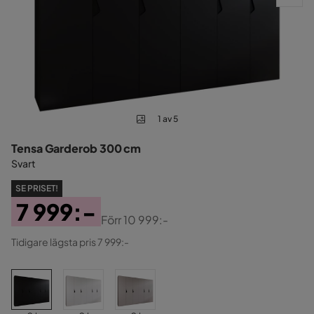
1 av 5
Tensa Garderob 300 cm
Svart
SE PRISET!
7 999:-
Förr
10 999:-
Pris
Original
Tidigare lägsta pris 7 999:-
Pris