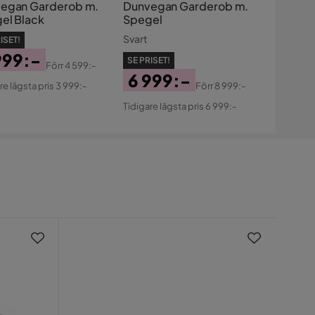
egan Garderob m.
Dunvegan Garderob m.
el Black
Spegel
Svart
ISET!
999:-
SE PRISET!
Förr
4 599:-
s
ginal
6 999:-
re lägsta pris 3 999:-
Förr
8 999:-
s
Pris
Original
Tidigare lägsta pris 6 999:-
Pris
Nyhe