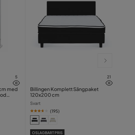
5
21
Hasin
 cm med
Billingen Komplett Sängpaket
ood
120x200 cm
Traver
Svart
(
195
)
SE PR
OSLAGBART PRIS