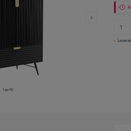
En
Leveran
1 av 10