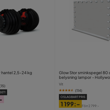
r hantel 2,5-24 kg
Glow Stor sminkspegel 80
belysning lampor - Hollyw
spegel med USB-charging
Vit
(
15
)
(
114
)
SET!
OSLAGBART PRIS
-
1 199:-
Förr
2 799:-