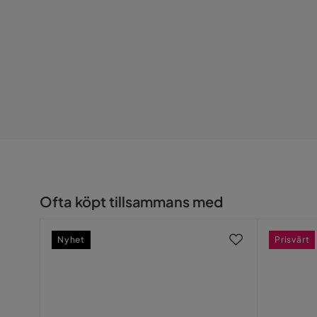
Träslagsutseende
Målat trä
Funktion
Förvaringstyp
Lådor,Skå
Övrigt
Färgnamn
Svart
Färg ben
Metall
Ofta köpt tillsammans med
Dörr
Slagdörrar
Nyhet
Prisvärt
Vikt
74.5 kg
Färg
Svart
Serie