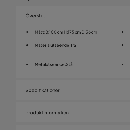
Översikt
Mått
:
B:100 cm H:175 cm D:56 cm
Materialutseende
:
Trä
Metalutseende
:
Stål
Specifikationer
Artikelnummer:
SQ0243904
Produktinformation
Storlek
Garderob PIXAR med 2 dörrar och en låda 100x56xH175 c
Höjd
175 cm