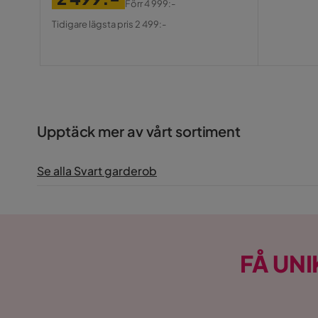
Förr
4 999:-
Pris
Original
Tidigare lägsta pris 2 499:-
Pris
Upptäck mer av vårt sortiment
Se alla Svart garderob
FÅ UNI