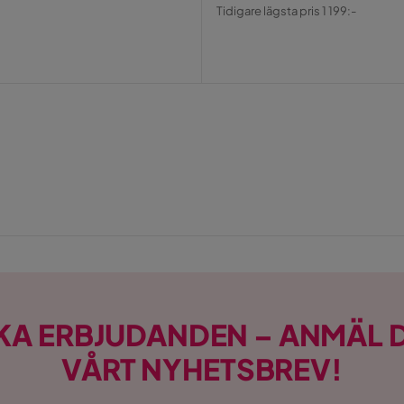
Pris
Original
Tidigare lägsta pris 1 199:-
Pris
KA ERBJUDANDEN – ANMÄL D
VÅRT NYHETSBREV!