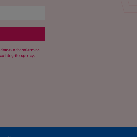
Trademax behandlar mina
max
Integritetspolicy
.