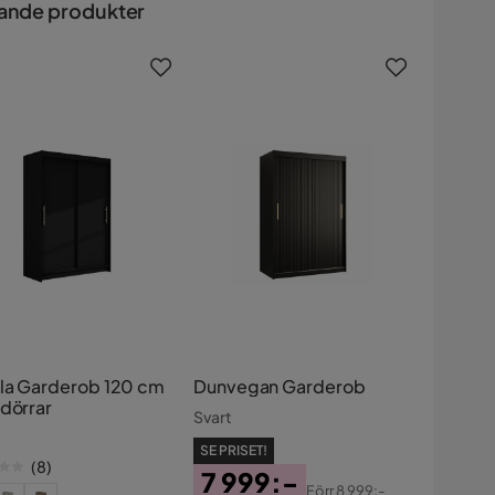
ande produkter
lla Garderob 120 cm
Dunvegan Garderob
tdörrar
Svart
SE PRISET!
(
8
)
7 999:-
Förr
8 999:-