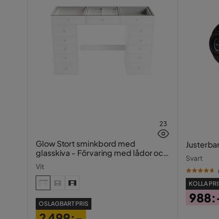
23
Glow Stort sminkbord med
Justerba
glasskiva - Förvaring med lådor och
Svart
fack 120 cm
Vit
KOLLA PRI
988:
OSLAGBART PRIS
Pris
2 499:-