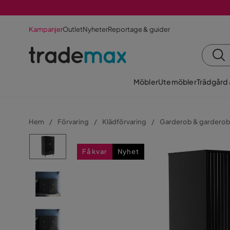
Kampanjer
Outlet
Nyheter
Reportage & guider
Möbler
Utemöbler
Trädgård
Hem
Förvaring
Klädförvaring
Garderob & gardero
Få kvar
Nyhet