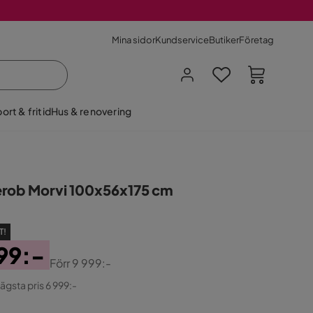
Mina sidor
Kundservice
Butiker
Företag
ort & fritid
Hus & renovering
rob Morvi 100x56x175 cm
T!
99:-
Förr
9 999:-
ginal
lägsta pris 6 999:-