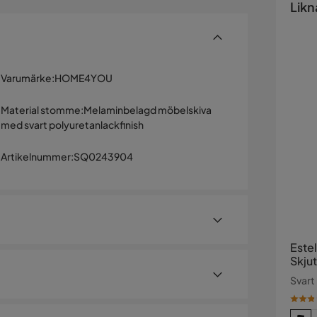
Likn
Varumärke
:
HOME4YOU
Material stomme
:
Melaminbelagd möbelskiva
med svart polyuretanlackfinish
Artikelnummer
:
SQ0243904
Este
Skju
Svart
m, svart. Garderoben är tillverkad av