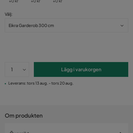
Pris
Pris
Pris
+
0 kr
+
0 kr
+
0 kr
Välj
:
Eikra Garderob 300 cm
Lägg i varukorgen
Leverans: tors 13 aug. - tors 20 aug.
Om produkten