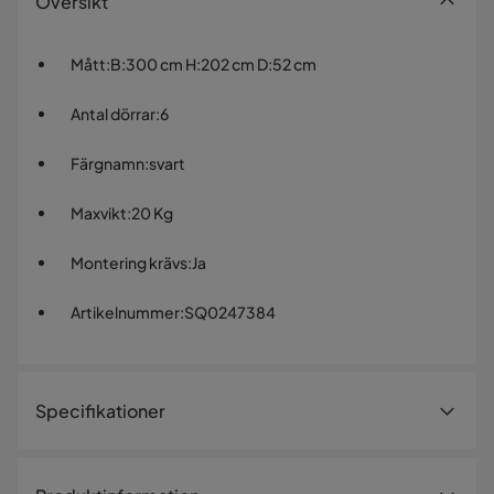
Översikt
Mått
:
B:300 cm H:202 cm D:52 cm
Antal dörrar
:
6
Färgnamn
:
svart
Maxvikt
:
20 Kg
Montering krävs
:
Ja
Artikelnummer
:
SQ0247384
Specifikationer
Artikelnummer:
SQ0247384