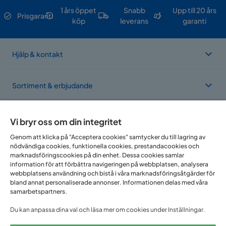
1 års öppet
Snabb
Upp till 20 års
Prisgaranti
köp
leverans
garanti
Hjälp & kontakt
Sortiment & erbjudande
Om Trademax
Vi bryr oss om din integritet
Genom att klicka på "Acceptera cookies" samtycker du till lagring av
nödvändiga cookies, funktionella cookies, prestandacookies och
Vi finns i flera länder
marknadsföringscookies på din enhet. Dessa cookies samlar
information för att förbättra navigeringen på webbplatsen, analysera
webbplatsens användning och bistå i våra marknadsföringsåtgärder för
bland annat personaliserade annonser. Informationen delas med våra
samarbetspartners.
Du kan anpassa dina val och läsa mer om cookies under Inställningar.