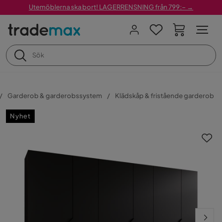
Utemöblerna ska bort! LAGERRENSNING från 799:– →
Garderob & garderobssystem
Klädskåp & fristående garderob
Nyhet