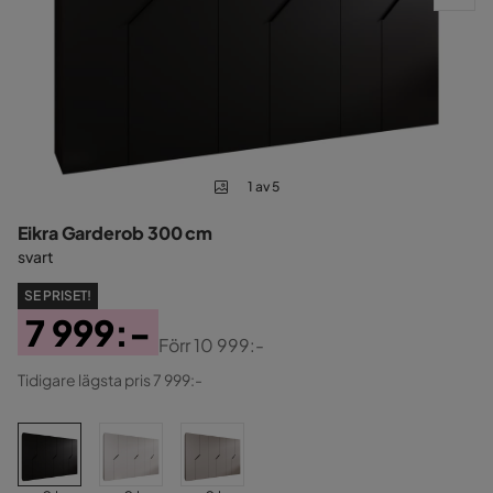
1 av 5
Eikra Garderob 300 cm
svart
SE PRISET!
7 999:-
Förr
10 999:-
Pris
Original
Tidigare lägsta pris 7 999:-
Pris