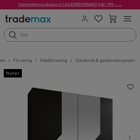
Utemöblerna ska bort! LAGERRENSNING från 799:– →
em
Förvaring
Klädförvaring
Garderob & garderobssystem
Nyhet