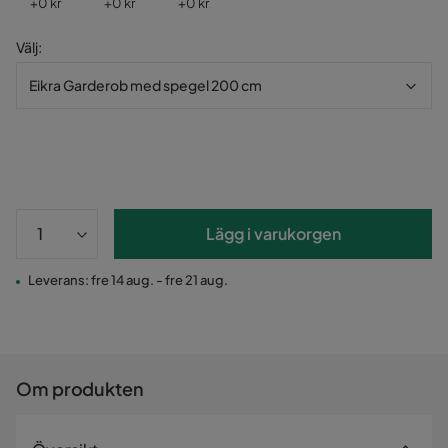
Pris
Pris
Pris
+
0 kr
+
0 kr
+
0 kr
Välj
:
Eikra Garderob med spegel 200 cm
Lägg i varukorgen
Leverans: fre 14 aug. - fre 21 aug.
Om produkten