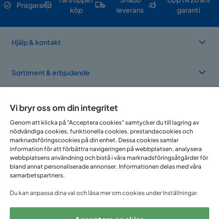
Prisgaranti
köp
leverans
garanti
Hjälp & kontakt
Sortiment & erbjudande
Om Trademax
Vi bryr oss om din integritet
Genom att klicka på "Acceptera cookies" samtycker du till lagring av
nödvändiga cookies, funktionella cookies, prestandacookies och
Vi finns i flera länder
marknadsföringscookies på din enhet. Dessa cookies samlar
information för att förbättra navigeringen på webbplatsen, analysera
webbplatsens användning och bistå i våra marknadsföringsåtgärder för
bland annat personaliserade annonser. Informationen delas med våra
samarbetspartners.
Du kan anpassa dina val och läsa mer om cookies under Inställningar.