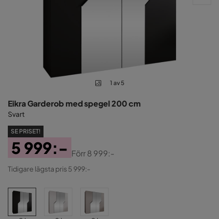
1 av 5
Eikra Garderob med spegel 200 cm
Svart
SE PRISET!
5 999:-
Förr
8 999:-
Pris
Original
Tidigare lägsta pris 5 999:-
Pris