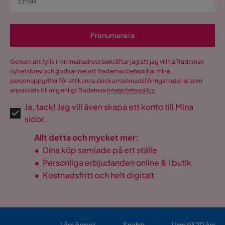
Prenumerera
Genom att fylla i min mailadress bekräftar jag att jag vill ha Trademax
nyhetsbrev och godkänner att Trademax behandlar mina
personuppgifter för att kunna skicka marknadsföringsmaterial som
anpassats till mig enligt Trademax
Integritetspolicy
.
Ja, tack! Jag vill även skapa ett konto till Mina
sidor.
Allt detta och mycket mer:
•
Dina köp samlade på ett ställe
•
Personliga erbjudanden online & i butik
•
Kostnadsfritt och helt digitalt
1 års öppet
Snabb
Upp till 20 års