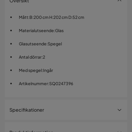
Översikt
Mått
:
B:200 cm H:202 cm D:52 cm
Materialutseende
:
Glas
Glasutseende
:
Spegel
Antal dörrar
:
2
Med spegel
:
Ingår
Artikelnummer
:
SQ0247396
Specifikationer
Artikelnummer:
SQ0247396