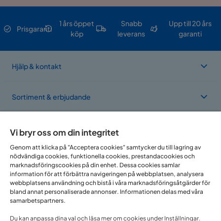
1 års öppet
Snabb
Upp till 20 års
Prisgaranti
köp
leverans
garanti
Hjälp & kontakt
Sortiment & erbjudande
Om Trademax
Vi bryr oss om din integritet
Genom att klicka på "Acceptera cookies" samtycker du till lagring av
nödvändiga cookies, funktionella cookies, prestandacookies och
Vi finns i flera länder
marknadsföringscookies på din enhet. Dessa cookies samlar
information för att förbättra navigeringen på webbplatsen, analysera
webbplatsens användning och bistå i våra marknadsföringsåtgärder för
bland annat personaliserade annonser. Informationen delas med våra
samarbetspartners.
Du kan anpassa dina val och läsa mer om cookies under Inställningar.