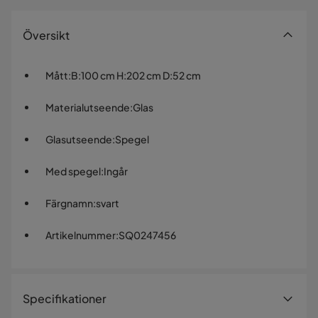
Översikt
Mått
:
B:100 cm H:202 cm D:52 cm
Materialutseende
:
Glas
Glasutseende
:
Spegel
Med spegel
:
Ingår
Färgnamn
:
svart
Artikelnummer
:
SQ0247456
Specifikationer