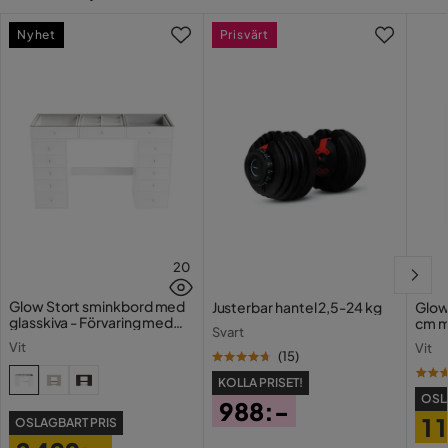
Nyhet
Prisvärt
20
Glow Stort sminkbord med
Justerbar hantel 2,5-24 kg
Glow
glasskiva - Förvaring med
cm m
Svart
lådor och fack 120 cm
Holl
Vit
Vit
USB-
(
15
)
KOLLA PRISET!
OSL
988:-
1 
OSLAGBART PRIS
Pris