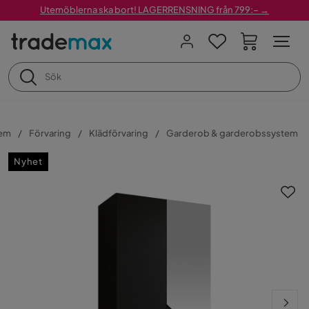
Utemöblerna ska bort! LAGERRENSNING från 799:– →
em
Förvaring
Klädförvaring
Garderob & garderobssystem
Nyhet