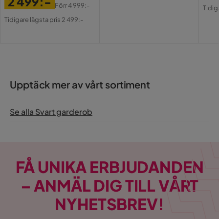
2 499:-
Pri
Or
Förr
4 999:-
Tidig
Pris
Original
Pri
Tidigare lägsta pris 2 499:-
Pris
Upptäck mer av vårt sortiment
Se alla Svart garderob
FÅ UNIKA ERBJUDANDEN
– ANMÄL DIG TILL VÅRT
NYHETSBREV!