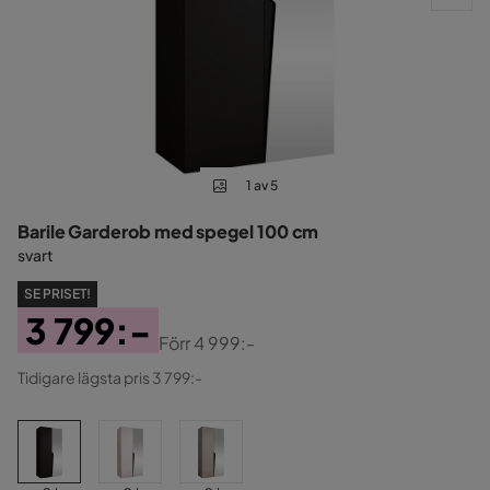
1 av 5
Barile Garderob med spegel 100 cm
svart
SE PRISET!
3 799:-
Förr
4 999:-
Pris
Original
Tidigare lägsta pris 3 799:-
Pris