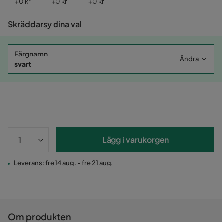
Pris
Pris
Pris
+
0 kr
+
0 kr
+
0 kr
Skräddarsy dina val
Färgnamn
Ändra
svart
Lägg i varukorgen
Leverans: fre 14 aug. - fre 21 aug.
Om produkten