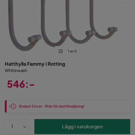
1 av 5
Hatthylla Fammy i Rotting
Whitewash
546:-
Pris
Endast 2 kvar - Risk för slutförsäljning!
Lägg i varukorgen