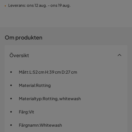
Leverans: ons 12 aug. - ons 19 aug.
Om produkten
Översikt
Mått
:
L:52 cm H:39 cm D:27 cm
Material
:
Rotting
Materialtyp
:
Rotting, whitewash
Färg
:
Vit
Färgnamn
:
Whitewash