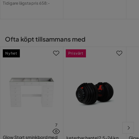
Pris
Original
Tidigare lägsta pris 658:-
Pris
Ofta köpt tillsammans med
Nyhet
Prisvärt
7
Glow Stort sminkbord med
Justerbar hantel 2,5-24 kg
Glow