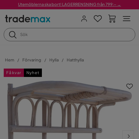
Utemöblerna ska bort! LAGERRENSNING från 799:– →
Hem
Förvaring
Hylla
Hatthylla
Få kvar
Nyhet