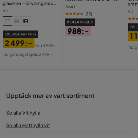
glasskiva - Förvaring med
cm m
Svart
lådor och fack 120 cm
Holl
Vit
Vit
USB-
(
15
)
KOLLA PRISET!
OSL
988:-
1 
OSLAGBART PRIS
Pris
2 499:-
Pri
Or
Förr
4 999:-
Tidig
Pris
Original
Pri
Tidigare lägsta pris 2 499:-
Pris
Upptäck mer av vårt sortiment
Se alla Vit hylla
Se alla Hatthylla vit