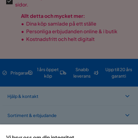
sidor.
Allt detta och mycket mer:
•
Dina köp samlade på ett ställe
•
Personliga erbjudanden online & i butik
•
Kostnadsfritt och helt digitalt
1 års öppet
Snabb
Upp till 20 års
Prisgaranti
köp
leverans
garanti
Hjälp & kontakt
Sortiment & erbjudande
Om Trademax
Vi bryr oss om din integritet