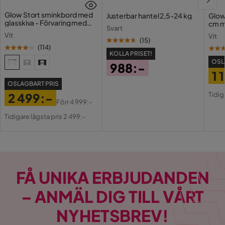
Glow Stort sminkbord med
Justerbar hantel 2,5-24 kg
Glow
glasskiva - Förvaring med
cm m
Svart
lådor och fack 120 cm
Holl
Vit
Vit
USB-
(
15
)
(
114
)
KOLLA PRISET!
OSL
988:-
1 
Pris
OSLAGBART PRIS
Pri
Or
Tidig
2 499:-
Pri
Förr
4 999:-
Pris
Original
Tidigare lägsta pris 2 499:-
Pris
FÅ UNIKA ERBJUDANDEN
– ANMÄL DIG TILL VÅRT
NYHETSBREV!