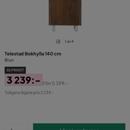
1 av 4
Telestad Bokhylla 140 cm
Brun
SE PRISET!
3 239:-
Förr
5 399:-
Pris
Original
Tidigare lägsta pris 3 239:-
Pris