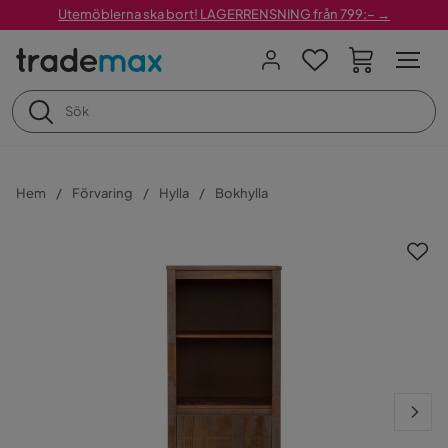
Utemöblerna ska bort! LAGERRENSNING från 799:– →
Hem
Förvaring
Hylla
Bokhylla