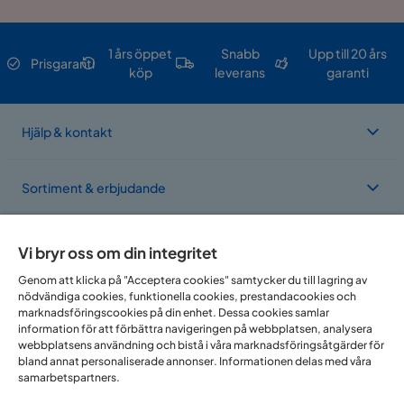
1 års öppet
Snabb
Upp till 20 års
Prisgaranti
köp
leverans
garanti
Hjälp & kontakt
Sortiment & erbjudande
Om Trademax
Vi bryr oss om din integritet
Genom att klicka på "Acceptera cookies" samtycker du till lagring av
nödvändiga cookies, funktionella cookies, prestandacookies och
Vi finns i flera länder
marknadsföringscookies på din enhet. Dessa cookies samlar
information för att förbättra navigeringen på webbplatsen, analysera
webbplatsens användning och bistå i våra marknadsföringsåtgärder för
bland annat personaliserade annonser. Informationen delas med våra
samarbetspartners.